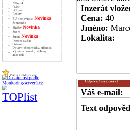
Nábytek
Inzerát vlože
Práce
PCBazar
Reality
Cena:
40
Novinka
EU nemovitosti
Seznamka
Jméno:
Marc
Novinka
Služby
Sport
Lokalita:
Novinka
Stroje
Inzerce zvířat
Ostatní
Dotazy, připomínky, stížnosti
Výměna ikonek, reklamy
atlas psů
Přidej k oblíbeným
Odpověď na inzerát
Váš e-mail:
Text odpověd