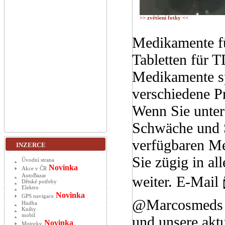
>> zvětšení fotky <<
Medikamente fü
Tabletten für 
Medikamente spe
verschiedene P
Wenn Sie unter
Schwäche und Sc
verfügbaren Me
INZERCE
Sie zügig in a
Úvodní strana
Novinka
Akce v ČR
AutoBazar
weiter. E-Mai
Dětské potřeby
Elektro
Novinka
GPS navigace
@Marcosmeds D
Hudba
Knihy
mobil
und unsere aktu
Novinka
Motorky