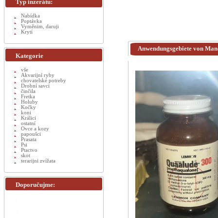
Typ inzerátu:
Nabídka
Poptávka
Vyměnim, daruji
Krytí
Anwendungsgebiete von Man
Kategorie
vše
Akvarijní ryby
chovatelské potreby
Drobní savci
činčila
Fretka
Holuby
Kočky
koni
Králici
ostatní
Ovce a kozy
papoušci
Prasata
Psi
Ptactvo
skot
terarijni zvížata
Doporučujme: