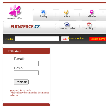
inzerce zvířat
Vložit nový
inzerce zvířat
Hledej
Přihlášení:
E-mail:
Heslo:
zapoměl jsem heslo.
Vložení nového inzerátu do inzerce
zdarma.