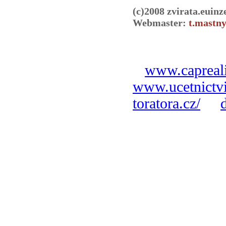
(c)2008 zvirata.euinz
Webmaster:
t.mastny
www.capreali
www.ucetnictvi
toratora.cz/