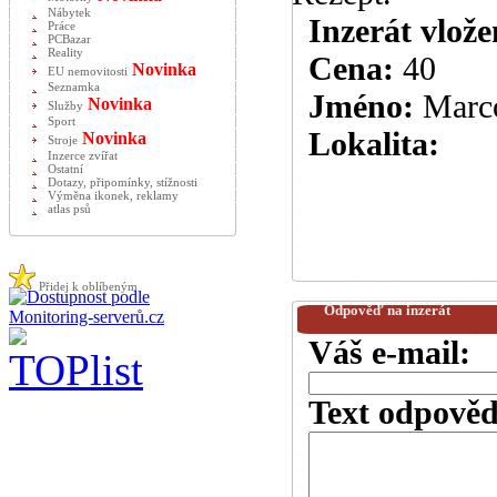
Nábytek
Inzerát vlože
Práce
PCBazar
Reality
Cena:
40
Novinka
EU nemovitosti
Seznamka
Jméno:
Marc
Novinka
Služby
Sport
Lokalita:
Novinka
Stroje
Inzerce zvířat
Ostatní
Dotazy, připomínky, stížnosti
Výměna ikonek, reklamy
atlas psů
Přidej k oblíbeným
Odpověď na inzerát
Váš e-mail:
Text odpověd