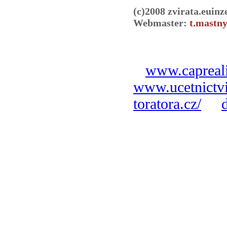
(c)2008 zvirata.euinz
Webmaster:
t.mastny
www.capreali
www.ucetnictvi
toratora.cz/