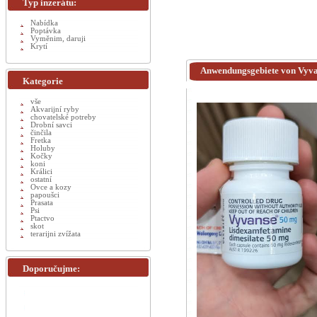
Typ inzerátu:
Nabídka
Poptávka
Vyměnim, daruji
Krytí
Anwendungsgebiete von Vyva
Kategorie
vše
Akvarijní ryby
chovatelské potreby
Drobní savci
činčila
Fretka
Holuby
Kočky
koni
Králici
ostatní
Ovce a kozy
papoušci
Prasata
Psi
Ptactvo
skot
terarijni zvížata
Doporučujme: