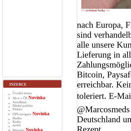
>> zvětšení fotky <<
nach Europa, F
sind verhandel
alle unsere Ku
Lieferung in al
Zahlungsmöglic
Bitcoin, Paysa
erreichbar. Kei
INZERCE
toleriert. E-M
Úvodní strana
Novinka
Akce v ČR
AutoBazar
Dětské potřeby
@Marcosmeds Be
Elektro
Novinka
GPS navigace
Deutschland un
Hudba
Knihy
mobil
Rezept.
Novinka
Motorky