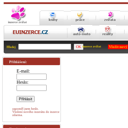
inzerce zvířat
Vložit nový
inzerce zvířat
Hledej
Přihlášení:
E-mail:
Heslo:
zapoměl jsem heslo.
Vložení nového inzerátu do inzerce
zdarma.