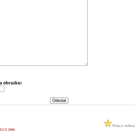
 na obrazku:
Přidej k oblíbe
.CZ 2006