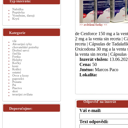
Typ inzerátu:
Nabídka
Poptávka
Vyměnim, daruji
Krytí
>> zvětšení fotky <<
Kategorie
de Cenforce 150 mg a la vent
2 mg a la venta sin receta | 
vše
receta | Cápsulas de Tadalafil
Akvarijní ryby
chovatelské potreby
Oxicodona 30 mg a la venta s
Drobní savci
la venta sin receta | Cápsulas
činčila
Fretka
Inzerát vložen:
13.06.202
Holuby
Kočky
Cena:
50
koni
Jméno:
Marcos Paco
Králici
ostatní
Lokalita:
Ovce a kozy
papoušci
Prasata
Psi
Ptactvo
skot
terarijni zvížata
Odpověď na inzerát
Doporučujme:
Váš e-mail:
Text odpovědi: