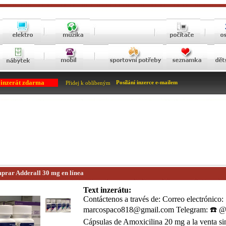
 inzerát zdarma
Posílání inzerce e-mailem
Přidej k oblíbeným
prar Adderall 30 mg en línea
Text inzerátu:
Contáctenos a través de: Correo electrónico:
marcospaco818@gmail.com Telegram: ☎️ 
Cápsulas de Amoxicilina 20 mg a la venta sin