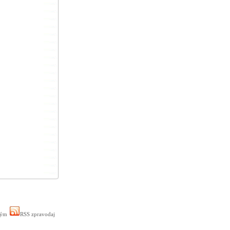
ným
RSS zpravodaj