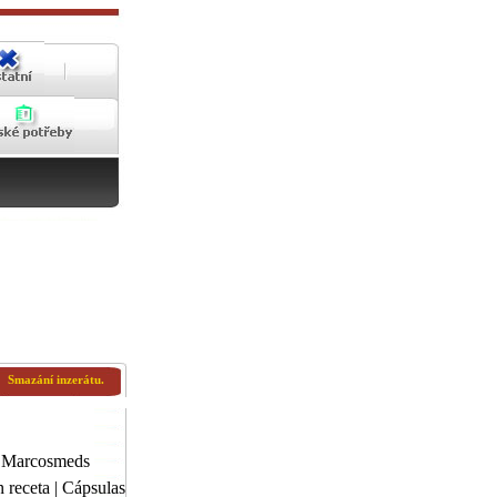
Smazání inzerátu.
@Marcosmeds
 receta | Cápsulas