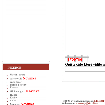
Opište číslo které vidíte
INZERCE
Úvodní strana
Novinka
Akce v ČR
AutoBazar
Dětské potřeby
Elektro
Novinka
GPS navigace
Hudba
Knihy
mobil
(c)2008 zvirata.euinzerce.cz
LTMSOFT
Novinka
Webmaster:
t.mastny@tiscali.cz
Motorky