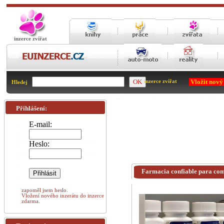
inzerce zvířat
Vložit nový
inzerce zvířat
Hledej
Přihlášení:
E-mail:
Heslo:
Farmacia confiable para com
zapoměl jsem heslo.
Vložení nového inzerátu do inzerce
zdarma.