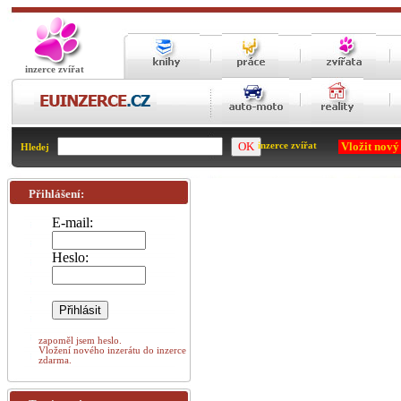
inzerce zvířat
Vložit nový
inzerce zvířat
Hledej
Přihlášení:
E-mail:
Heslo:
zapoměl jsem heslo.
Vložení nového inzerátu do inzerce
zdarma.