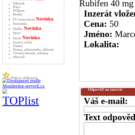
Rubifen 40 mg a
Nábytek
Práce
Inzerát vlože
PCBazar
Reality
Novinka
EU nemovitosti
Cena:
50
Seznamka
Novinka
Služby
Jméno:
Marc
Sport
Novinka
Stroje
Lokalita:
Inzerce zvířat
Ostatní
Dotazy, připomínky, stížnosti
Výměna ikonek, reklamy
atlas psů
Přidej k oblíbeným
Odpověď na inzerát
Váš e-mail:
Text odpověd