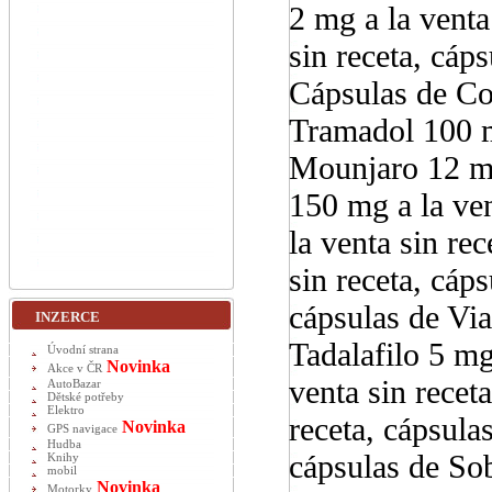
2 mg a la venta
sin receta, cáp
Cápsulas de Con
Tramadol 100 mg
Mounjaro 12 mg
150 mg a la ven
la venta sin re
sin receta, cáp
cápsulas de Via
INZERCE
Tadalafilo 5 mg 
Úvodní strana
Novinka
Akce v ČR
venta sin recet
AutoBazar
Dětské potřeby
Elektro
receta, cápsula
Novinka
GPS navigace
Hudba
cápsulas de Sob
Knihy
mobil
Novinka
Motorky