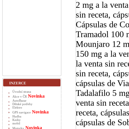
2 mg a la venta
sin receta, cáp
Cápsulas de Con
Tramadol 100 mg
Mounjaro 12 mg
150 mg a la ven
la venta sin re
sin receta, cáp
cápsulas de Via
INZERCE
Tadalafilo 5 mg 
Úvodní strana
Novinka
Akce v ČR
venta sin recet
AutoBazar
Dětské potřeby
Elektro
receta, cápsula
Novinka
GPS navigace
Hudba
cápsulas de Sob
Knihy
mobil
Novinka
Motorky