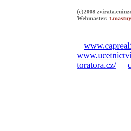
(c)2008 zvirata.euinz
Webmaster:
t.mastny
www.capreali
www.ucetnictvi
toratora.cz/