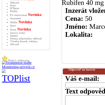
Rubifen 40 mg a
Nábytek
Práce
Inzerát vlože
PCBazar
Reality
Novinka
EU nemovitosti
Cena:
50
Seznamka
Novinka
Služby
Jméno:
Marc
Sport
Novinka
Stroje
Lokalita:
Inzerce zvířat
Ostatní
Dotazy, připomínky, stížnosti
Výměna ikonek, reklamy
atlas psů
Přidej k oblíbeným
Odpověď na inzerát
Váš e-mail:
Text odpověd