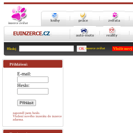
inzerce zvířat
Vložit nový
inzerce zvířat
Hledej
Přihlášení:
E-mail:
Heslo:
zapoměl jsem heslo.
Vložení nového inzerátu do inzerce
zdarma.