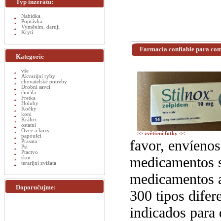
Typ inzerátu:
Nabídka
Poptávka
Vyměnim, daruji
Krytí
Farmacia confiable para com
Kategorie
vše
Akvarijní ryby
chovatelské potreby
Drobní savci
činčila
Fretka
Holuby
Kočky
koni
Králici
ostatní
Ovce a kozy
>> zvětšení fotky <<
papoušci
favor, envíenos
Prasata
Psi
Ptactvo
medicamentos s
skot
terarijni zvížata
medicamentos a
Doporučujme:
300 tipos difer
indicados para