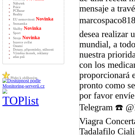
Nábytek
mensaje a travé
Práce
PCBazar
Reality
marcospaco818
Novinka
EU nemovitosti
Seznamka
Novinka
Služby
desea realizar 
Sport
Novinka
Stroje
mundial, a todo
Inzerce zvířat
Ostatní
Dotazy, připomínky, stížnosti
nuestra priorida
Výměna ikonek, reklamy
atlas psů
con los medica
proporcionará 
Přidej k oblíbeným
pronto como se 
por favor env
Telegram ☎️ @
Viagra Concert
Tadalafilo Cia