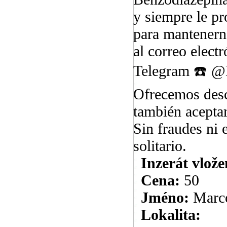
y siempre le p
para mantenerno
al correo elec
Telegram ☎️ @M
Ofrecemos desc
también acepta
Sin fraudes ni 
solitario.
Inzerát vlože
Cena:
50
Jméno:
Marc
Lokalita: