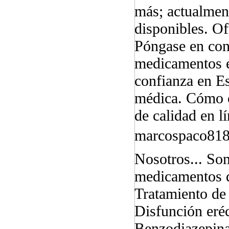
más; actualmen
disponibles. O
Póngase en con
medicamentos e
confianza en E
médica. Cómo c
de calidad en l
marcospaco81
Nosotros... Som
medicamentos de
Tratamiento d
Disfunción eré
Benzodiazepina