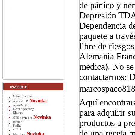
de pánico y ner
Depresión TDA
Dependencia de
paquete a travé
libre de riesgo
Alemania Franc
médica). No se
contactarnos: D
marcospaco81
INZERCE
Úvodní strana
Aquí encontrará
Novinka
Akce v ČR
AutoBazar
Dětské potřeby
para adquirir 
Elektro
Novinka
GPS navigace
productos a pre
Hudba
Knihy
mobil
de una receta m
Novinka
Motorky