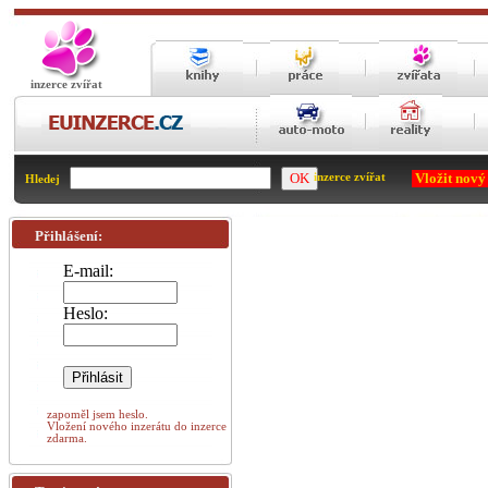
inzerce zvířat
Vložit nový
inzerce zvířat
Hledej
Přihlášení:
E-mail:
Heslo:
zapoměl jsem heslo.
Vložení nového inzerátu do inzerce
zdarma.