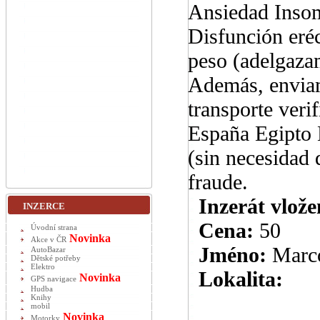
Ansiedad Insom
Disfunción eré
peso (adelgaza
Además, enviam
transporte veri
España Egipto 
(sin necesidad 
fraude.
Inzerát vlože
INZERCE
Cena:
50
Úvodní strana
Novinka
Akce v ČR
Jméno:
Marc
AutoBazar
Dětské potřeby
Elektro
Lokalita:
Novinka
GPS navigace
Hudba
Knihy
mobil
Novinka
Motorky