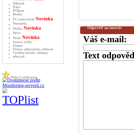
Nábytek
Práce
PCBazar
Reality
Novinka
EU nemovitosti
Seznamka
Novinka
Odpověď na inzerát
Služby
Sport
Váš e-mail:
Novinka
Stroje
Inzerce zvířat
Ostatní
Dotazy, připomínky, stížnosti
Text odpověd
Výměna ikonek, reklamy
atlas psů
Přidej k oblíbeným