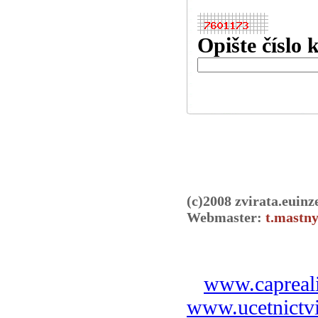
Opište číslo 
(c)2008 zvirata.euinz
Webmaster:
t.mastny
www.capreali
www.ucetnictvi