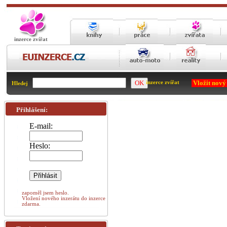
inzerce zvířat
Vložit nový
inzerce zvířat
Hledej
Přihlášení:
E-mail:
Heslo:
zapoměl jsem heslo.
Vložení nového inzerátu do inzerce
zdarma.