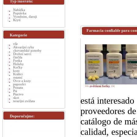
Typ inzerátu:
Nabídka
Poptávka
Vyměnim, daruji
Krytí
Farmacia confiable para com
Kategorie
vše
Akvarijní ryby
chovatelské potreby
Drobní savci
činčila
Fretka
Holuby
Kočky
koni
Králici
ostatní
Ovce a kozy
papoušci
>> zvětšení fotky <<
Prasata
Psi
Ptactvo
está interesado
skot
terarijni zvížata
proveedores de
Doporučujme:
catálogo de más
calidad, especi