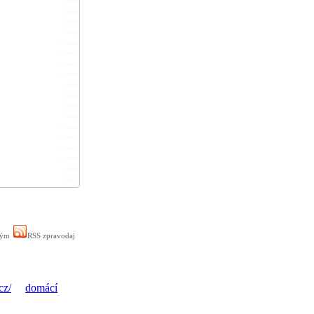
ným
RSS zpravodaj
cz/
domácí