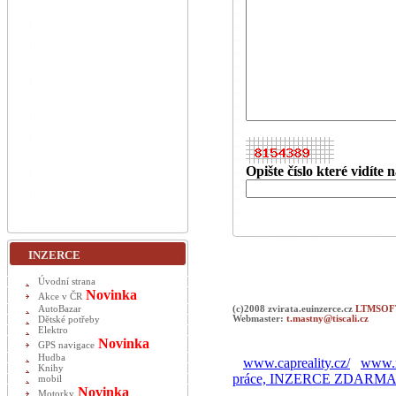
Opište číslo které vidíte
INZERCE
Úvodní strana
Novinka
Akce v ČR
AutoBazar
(c)2008 zvirata.euinzerce.cz
LTMSOFT
Webmaster:
t.mastny@tiscali.cz
Dětské potřeby
Elektro
Novinka
GPS navigace
Hudba
www.capreality.cz/
www.r
Knihy
práce, INZERCE ZDARM
mobil
Novinka
Motorky