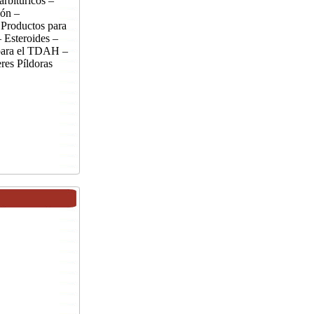
rbitúricos –
ión –
 Productos para
 Esteroides –
 para el TDAH –
res Píldoras