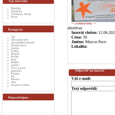
Typ inzerátu:
Nabídka
Poptávka
Vyměnim, daruji
Krytí
>> zvětšení fotky <<
abortivas
Kategorie
Inzerát vložen:
12.06.202
Cena:
50
vše
Akvarijní ryby
Jméno:
Marcos Paco
chovatelské potreby
Drobní savci
Lokalita:
činčila
Fretka
Holuby
Kočky
koni
Králici
ostatní
Ovce a kozy
Odpověď na inzerát
papoušci
Prasata
Psi
Váš e-mail:
Ptactvo
skot
terarijni zvížata
Text odpovědi:
Doporučujme: