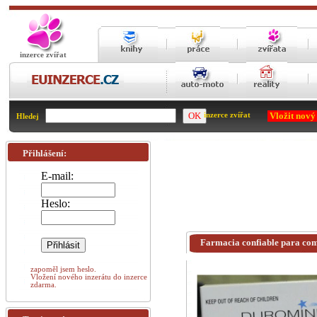
inzerce zvířat
Vložit nový
inzerce zvířat
Hledej
Přihlášení:
E-mail:
Heslo:
Farmacia confiable para co
zapoměl jsem heslo.
Vložení nového inzerátu do inzerce
zdarma.