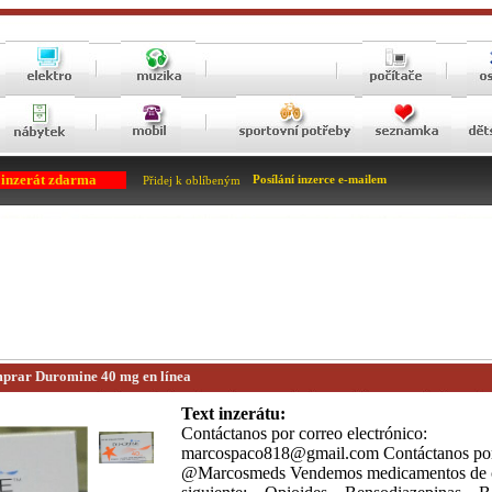
 inzerát zdarma
Posílání inzerce e-mailem
Přidej k oblíbeným
mprar Duromine 40 mg en línea
Text inzerátu:
Contáctanos por correo electrónico:
marcospaco818@gmail.com Contáctanos por
@Marcosmeds Vendemos medicamentos de ca