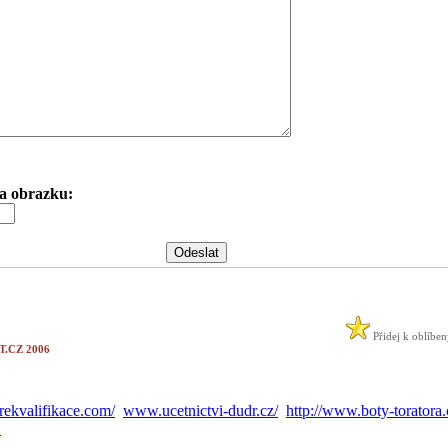
 na obrazku:
Přidej k oblíbe
.CZ 2006
ekvalifikace.com/
www.ucetnictvi-dudr.cz/
http://www.boty-toratora.
A