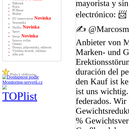
mayorista y sin
Nábytek
Práce
PCBazar
electrónico: 
Reality
Novinka
EU nemovitosti
Seznamka
✍️ @Marcosmed
Novinka
Služby
Sport
Novinka
Stroje
Anbieter von M
Inzerce zvířat
Ostatní
Dotazy, připomínky, stížnosti
Marken- und G
Výměna ikonek, reklamy
atlas psů
Erektionsstöru
duración del pe
Přidej k oblíbeným
den Kauf ist ke
ist uns wichti
federados. Wir
Gewichtsredukt
% Gewichtsverlu