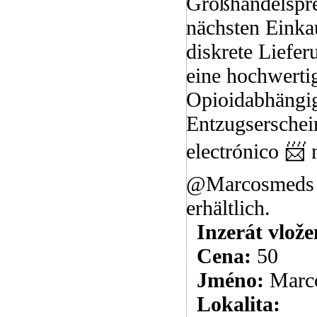
Großhandelsprei
nächsten Einka
diskrete Liefer
eine hochwerti
Opioidabhängig
Entzugsersche
electrónico 
@Marcosmeds Wi
erhältlich.
Inzerát vlože
Cena:
50
Jméno:
Marc
Lokalita: