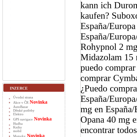
kann ich Duro
kaufen? Subox
España/Europa 
España/Europa
Rohypnol 2 mg
Midazolam 15 
puedo comprar
comprar Cymba
¿Puedo comprar
INZERCE
España/Europa
Úvodní strana
Novinka
Akce v ČR
mg en España/
AutoBazar
Dětské potřeby
Elektro
Opana 40 mg e
Novinka
GPS navigace
Hudba
encontrar todos
Knihy
mobil
Novinka
Motorky