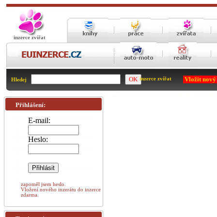
inzerce zvířat
Vložit nový
inzerce zvířat
Hledej
Přihlášení:
E-mail:
Heslo:
zapoměl jsem heslo.
Vložení nového inzerátu do inzerce
zdarma.