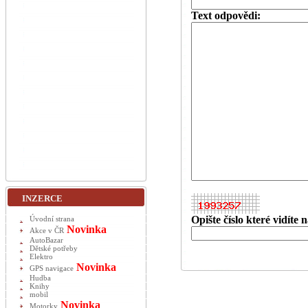
Text odpovědi:
INZERCE
Opište číslo které vidíte
Úvodní strana
Novinka
Akce v ČR
AutoBazar
Dětské potřeby
Elektro
Novinka
GPS navigace
Hudba
Knihy
mobil
Novinka
Motorky