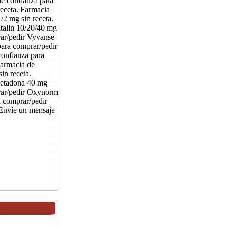
de confianza para
eceta. Farmacia
/2 mg sin receta.
italin 10/20/40 mg
rar/pedir Vyvanse
para comprar/pedir
confianza para
Farmacia de
in receta.
Metadona 40 mg
prar/pedir Oxynorm
a comprar/pedir
 Envíe un mensaje