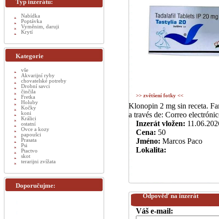
Typ inzerátu:
Nabídka
Poptávka
Vyměnim, daruji
Krytí
Kategorie
vše
Akvarijní ryby
chovatelské potreby
Drobní savci
činčila
>> zvětšení fotky <<
Fretka
Holuby
Klonopin 2 mg sin receta. Fa
Kočky
koni
a través de: Correo electr
Králici
Inzerát vložen:
11.06.202
ostatní
Ovce a kozy
Cena:
50
papoušci
Jméno:
Marcos Paco
Prasata
Psi
Lokalita:
Ptactvo
skot
terarijni zvížata
Doporučujme:
Odpověď na inzerát
Váš e-mail: