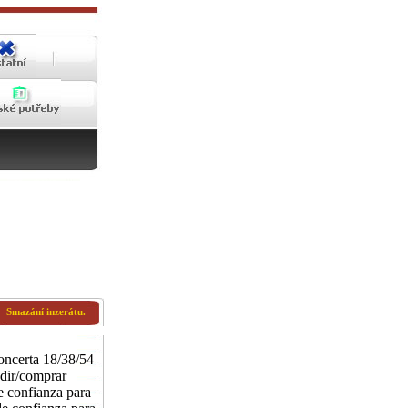
Smazání inzerátu.
oncerta 18/38/54
edir/comprar
e confianza para