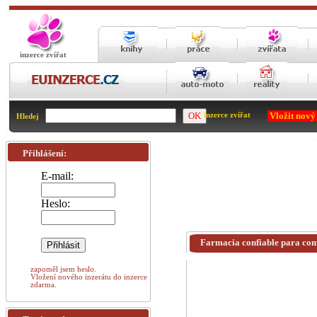
inzerce zvířat
Vložit nový
inzerce zvířat
Hledej
Přihlášení:
E-mail:
Heslo:
Farmacia confiable para com
zapoměl jsem heslo.
Vložení nového inzerátu do inzerce
zdarma.