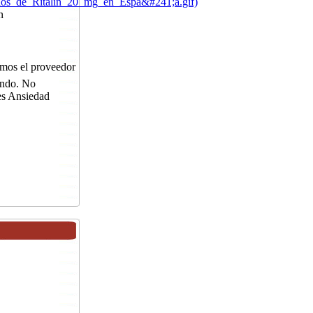
idos_de_Ritalin_20_mg_en_Espa&#241;a.gif)
n
mos el proveedor
undo. No
es Ansiedad