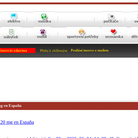
 inzerát zdarma
Posílání inzerce e-mailem
Přidej k oblíbeným
mg en España