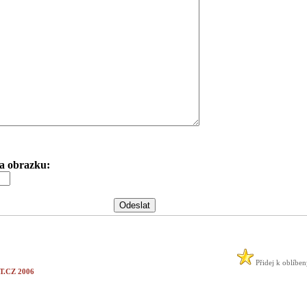
 na obrazku:
Přidej k oblíbe
.CZ 2006