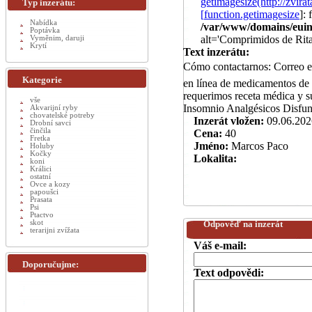
getimagesize(http://zvi
Typ inzerátu:
[
function.getimagesize
]:
Nabídka
/var/www/domains/euinz
Poptávka
alt='Comprimidos de Rit
Vyměnim, daruji
Krytí
Text inzerátu:
Cómo contactarnos: Correo
Kategorie
en línea de medicamentos de 
requerimos receta médica y 
vše
Insomnio Analgésicos Disfun
Akvarijní ryby
chovatelské potreby
Inzerát vložen:
09.06.202
Drobní savci
činčila
Cena:
40
Fretka
Jméno:
Marcos Paco
Holuby
Kočky
Lokalita:
koni
Králici
ostatní
Ovce a kozy
papoušci
Prasata
Psi
Ptactvo
skot
Odpověď na inzerát
terarijni zvížata
Váš e-mail:
Doporučujme:
Text odpovědi: