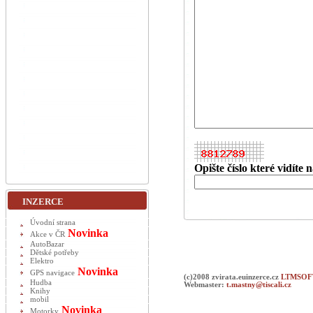
Opište číslo které vidíte
INZERCE
Úvodní strana
Novinka
Akce v ČR
AutoBazar
Dětské potřeby
Elektro
Novinka
GPS navigace
(c)2008 zvirata.euinzerce.cz
LTMSOFT
Hudba
Webmaster:
t.mastny@tiscali.cz
Knihy
mobil
Novinka
Motorky