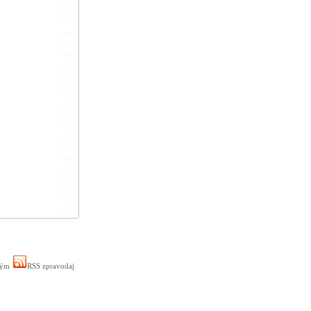
ným
RSS zpravodaj