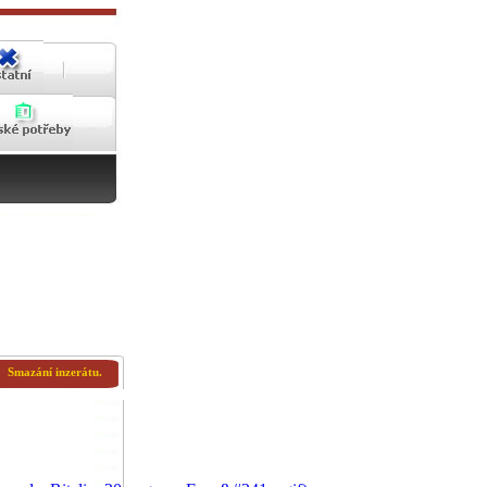
Smazání inzerátu.