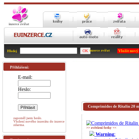
inzerce zvířat
Vložit nový
inzerce zvířat
Hledej
Přihlášení:
E-mail:
Heslo:
Comprimidos de Ritalin 20 
zapoměl jsem heslo.
Vložení nového inzerátu do inzerce
zdarma.
>> zvětšení fotky <<
Warning
: