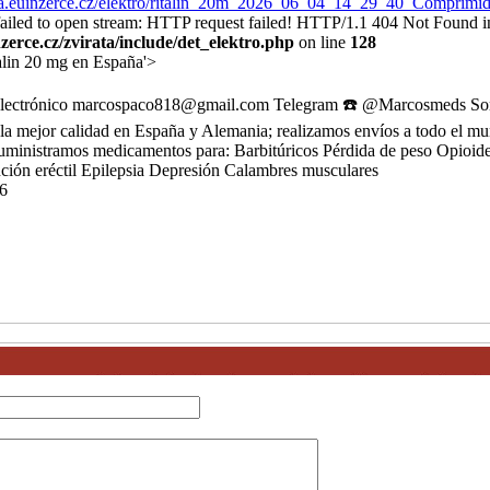
rata.euinzerce.cz/elektro/ritalin_20m_2026_06_04_14_29_40_Comprim
 failed to open stream: HTTP request failed! HTTP/1.1 404 Not Found i
erce.cz/zvirata/include/det_elektro.php
on line
128
alin 20 mg en España'>
 electrónico marcospaco818@gmail.com Telegram ☎️ @Marcosmeds So
la mejor calidad en España y Alemania; realizamos envíos a todo el m
suministramos medicamentos para: Barbitúricos Pérdida de peso Opioid
ción eréctil Epilepsia Depresión Calambres musculares
6