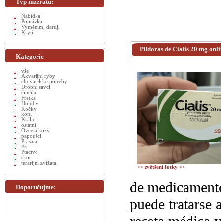
Typ inzerátu:
Nabídka
Poptávka
Vyměnim, daruji
Krytí
Píldoras de Cialis 20 mg onli
Kategorie
vše
Akvarijní ryby
chovatelské potreby
Drobní savci
činčila
Fretka
Holuby
Kočky
koni
Králici
ostatní
Ovce a kozy
papoušci
Prasata
Psi
Ptactvo
skot
terarijni zvížata
>> zvětšení fotky <<
de medicamento
Doporučujme:
puede tratarse
receta médica y