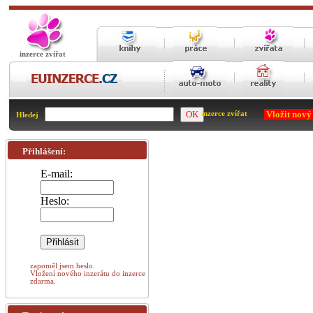
inzerce zvířat
Vložit nový
inzerce zvířat
Hledej
Přihlášení:
E-mail:
Heslo:
zapoměl jsem heslo.
Vložení nového inzerátu do inzerce
zdarma.