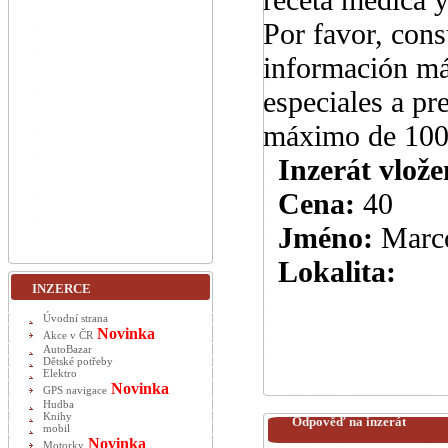
Por favor, cons
información má
especiales a pr
máximo de 100
Inzerát vlože
Cena:
40
Jméno:
Marc
Lokalita:
INZERCE
Úvodní strana
Novinka
Akce v ČR
AutoBazar
Dětské potřeby
Elektro
Novinka
GPS navigace
Hudba
Knihy
Odpověď na inzerát
mobil
Novinka
Motorky