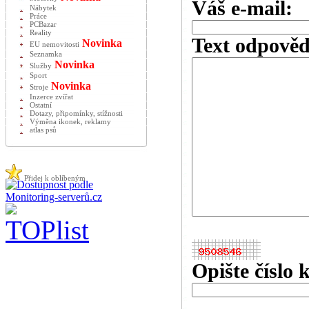
Váš e-mail:
Nábytek
Práce
PCBazar
Reality
Text odpověd
Novinka
EU nemovitosti
Seznamka
Novinka
Služby
Sport
Novinka
Stroje
Inzerce zvířat
Ostatní
Dotazy, připomínky, stížnosti
Výměna ikonek, reklamy
atlas psů
Přidej k oblíbeným
Opište číslo 