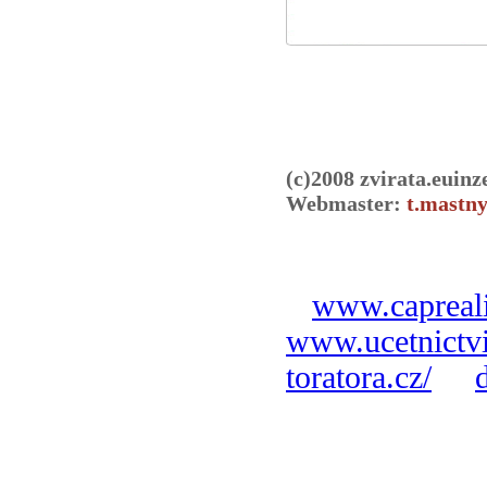
(c)2008 zvirata.euinz
Webmaster:
t.mastny
www.capreali
www.ucetnictvi
toratora.cz/