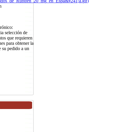
imidos_de_Rubifen_20_mg_en_Espa&#241;a.gif)
n
rónico:
a selección de
tos que requieren
nes para obtener la
e su pedido a un