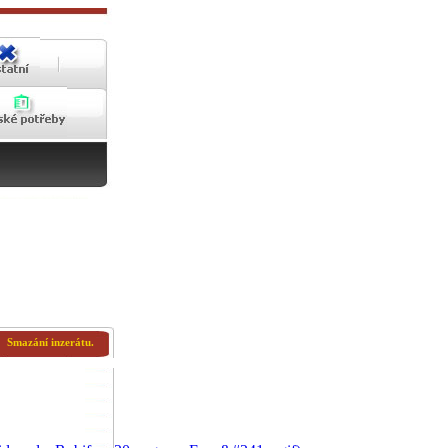
Smazání inzerátu.