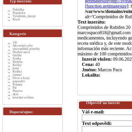
getimagesize(http://zv
Typ inzerátu:
[
function.getimagesize
]:
Nabídka
/var/www/domains/euinz
Poptávka
alt='Comprimidos de Rub
Vyměnim, daruji
Krytí
Text inzerátu:
Comprimidos de Rubifen 20 mg
marcospaco818@gmail.com Co
Kategorie
medicamentos, incluyendo ge
vše
receta médica y, de este modo
Akvarijní ryby
información más reciente. Act
chovatelské potreby
Drobní savci
máximo de 100 comprimidos
činčila
Inzerát vložen:
09.06.202
Fretka
Holuby
Cena:
40
Kočky
koni
Jméno:
Marcos Paco
Králici
Lokalita:
ostatní
Ovce a kozy
papoušci
Prasata
Psi
Ptactvo
skot
terarijni zvížata
Odpověď na inzerát
Váš e-mail:
Doporučujme:
Text odpovědi: