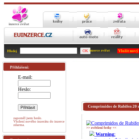
inzerce zvířat
Vložit nový
inzerce zvířat
Hledej
Přihlášení:
E-mail:
Heslo:
Comprimidos de Rubifen 20 
zapoměl jsem heslo.
Vložení nového inzerátu do inzerce
zdarma.
>> zvětšení fotky <<
Warning
: