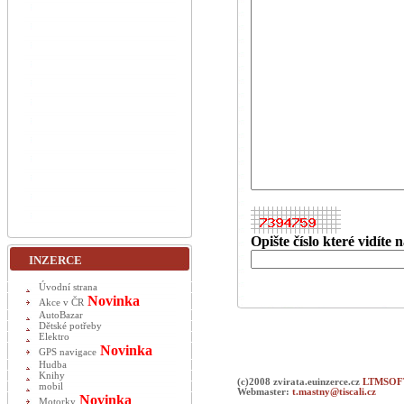
Opište číslo které vidíte
INZERCE
Úvodní strana
Novinka
Akce v ČR
AutoBazar
Dětské potřeby
Elektro
Novinka
GPS navigace
Hudba
Knihy
(c)2008 zvirata.euinzerce.cz
LTMSOFT
mobil
Webmaster:
t.mastny@tiscali.cz
Novinka
Motorky