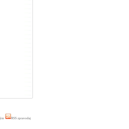
ným
RSS zpravodaj