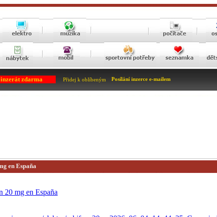
 inzerát zdarma
Posílání inzerce e-mailem
Přidej k oblíbeným
mg en España