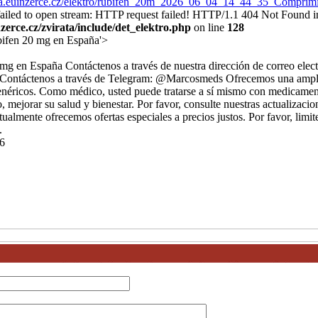
irata.euinzerce.cz/elektro/rubifen_20m_2026_06_04_14_44_35_Compr
 failed to open stream: HTTP request failed! HTTP/1.1 404 Not Found i
erce.cz/zvirata/include/det_elektro.php
on line
128
ifen 20 mg en España'>
 en España Contáctenos a través de nuestra dirección de correo elect
ntáctenos a través de Telegram: @Marcosmeds Ofrecemos una ampli
néricos. Como médico, usted puede tratarse a sí mismo con medicamen
, mejorar su salud y bienestar. Por favor, consulte nuestras actualizacio
ualmente ofrecemos ofertas especiales a precios justos. Por favor, limit
.
6