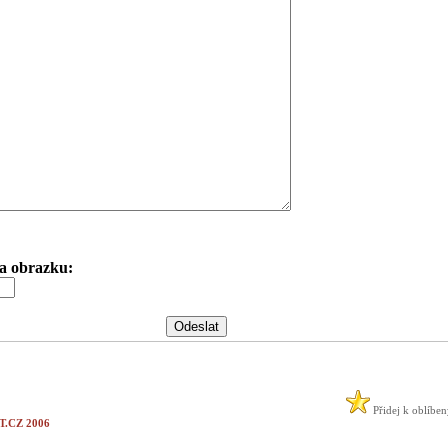
 na obrazku:
Přidej k oblíbe
.CZ 2006