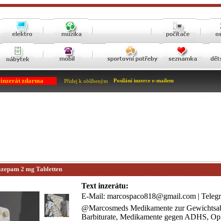
 inzerát zdarma
Posílání inzerce e-mailem
Přidej k oblíbeným
zepam 2 mg Tabletten
Text inzerátu:
E-Mail: marcospaco818@gmail.com | Telegr
@Marcosmeds Medikamente zur Gewichtsa
Barbiturate, Medikamente gegen ADHS, Opi