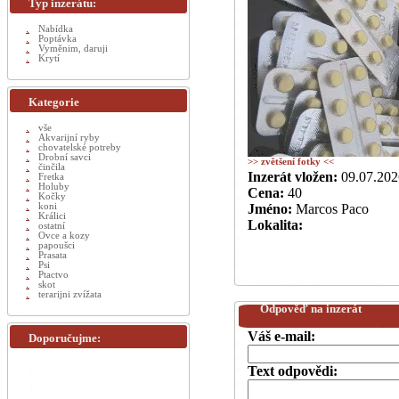
Typ inzerátu:
Nabídka
Poptávka
Vyměnim, daruji
Krytí
Kategorie
vše
Akvarijní ryby
chovatelské potreby
Drobní savci
>> zvětšení fotky <<
činčila
Inzerát vložen:
09.07.202
Fretka
Holuby
Cena:
40
Kočky
koni
Jméno:
Marcos Paco
Králici
Lokalita:
ostatní
Ovce a kozy
papoušci
Prasata
Psi
Ptactvo
skot
terarijni zvížata
Odpověď na inzerát
Váš e-mail:
Doporučujme:
Text odpovědi: