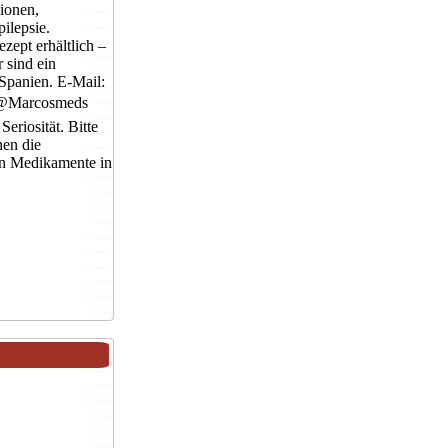
ionen,
ilepsie.
ept erhältlich –
r sind ein
 Spanien. E-Mail:
 @Marcosmeds
eriosität. Bitte
nen die
n Medikamente in