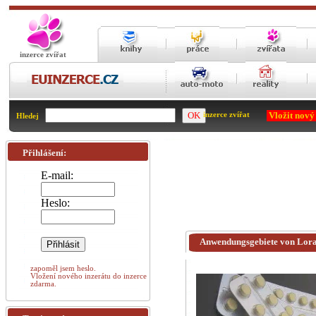
inzerce zvířat
Vložit nový
inzerce zvířat
Hledej
Přihlášení:
E-mail:
Heslo:
Anwendungsgebiete von Lora
zapoměl jsem heslo.
Vložení nového inzerátu do inzerce
zdarma.