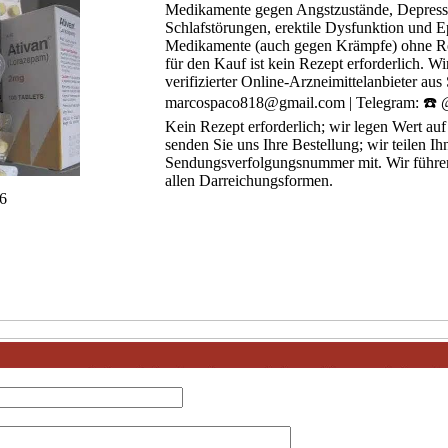
Medikamente gegen Angstzustände, Depress
Schlafstörungen, erektile Dysfunktion und Ep
Medikamente (auch gegen Krämpfe) ohne Rez
für den Kauf ist kein Rezept erforderlich. Wi
verifizierter Online-Arzneimittelanbieter aus
marcospaco818@gmail.com | Telegram: ☎️
Kein Rezept erforderlich; wir legen Wert auf S
senden Sie uns Ihre Bestellung; wir teilen Ih
Sendungsverfolgungsnummer mit. Wir führe
allen Darreichungsformen.
6