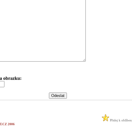
 na obrazku:
Přidej k oblíbe
.CZ 2006