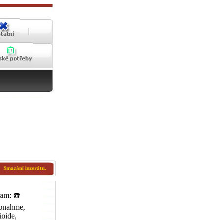
Smazání inzerátu.
am: ☎️
bnahme,
oide,