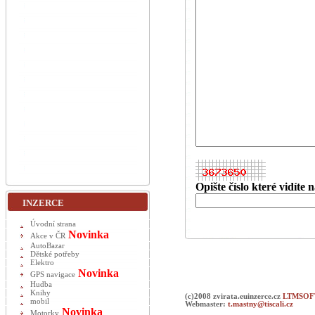
Opište číslo které vidíte
INZERCE
Úvodní strana
Novinka
Akce v ČR
AutoBazar
Dětské potřeby
Elektro
Novinka
GPS navigace
Hudba
Knihy
(c)2008 zvirata.euinzerce.cz
LTMSOFT
mobil
Webmaster:
t.mastny@tiscali.cz
Novinka
Motorky