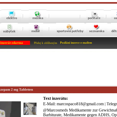
 inzerát zdarma
Posílání inzerce e-mailem
Přidej k oblíbeným
zepam 2 mg Tabletten
Text inzerátu:
E-Mail: marcospaco818@gmail.com | Telegr
@Marcosmeds Medikamente zur Gewichtsa
Barbiturate, Medikamente gegen ADHS, Opi