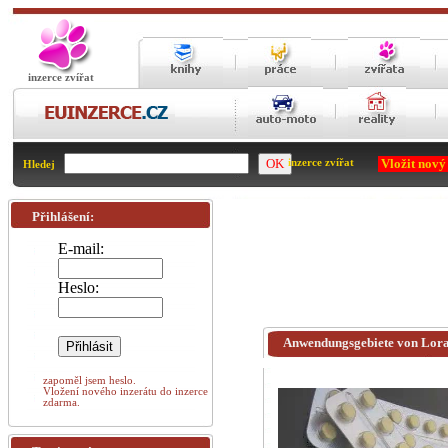
inzerce zvířat
Vložit nový
inzerce zvířat
Hledej
Přihlášení:
E-mail:
Heslo:
Anwendungsgebiete von Lora
zapoměl jsem heslo.
Vložení nového inzerátu do inzerce
zdarma.