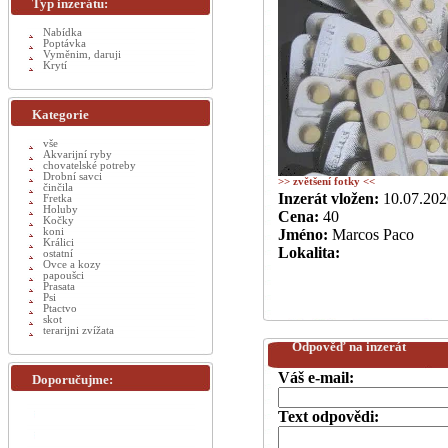
Typ inzerátu:
Nabídka
Poptávka
Vyměnim, daruji
Krytí
Kategorie
vše
Akvarijní ryby
chovatelské potreby
Drobní savci
>> zvětšení fotky <<
činčila
Inzerát vložen:
10.07.202
Fretka
Holuby
Cena:
40
Kočky
koni
Jméno:
Marcos Paco
Králici
Lokalita:
ostatní
Ovce a kozy
papoušci
Prasata
Psi
Ptactvo
skot
terarijni zvížata
Odpověď na inzerát
Váš e-mail:
Doporučujme:
Text odpovědi: