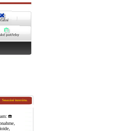
Smazání inzerátu.
am: ☎️
bnahme,
oide,