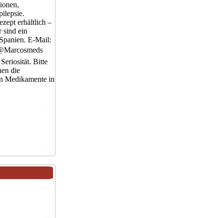
ionen,
ilepsie.
ept erhältlich –
r sind ein
 Spanien. E-Mail:
 @Marcosmeds
eriosität. Bitte
nen die
n Medikamente in