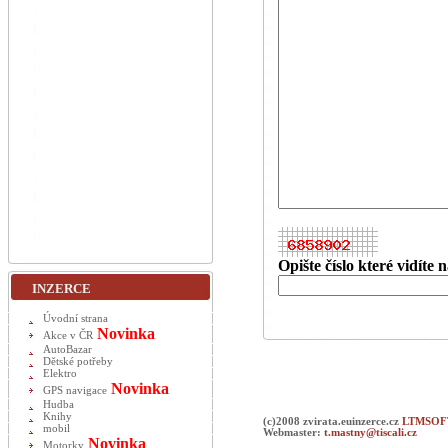
Opište číslo které vidíte
INZERCE
Úvodní strana
Novinka
Akce v ČR
AutoBazar
Dětské potřeby
Elektro
Novinka
GPS navigace
Hudba
Knihy
(c)2008 zvirata.euinzerce.cz
LTMSOFT
mobil
Webmaster:
t.mastny@tiscali.cz
Novinka
Motorky