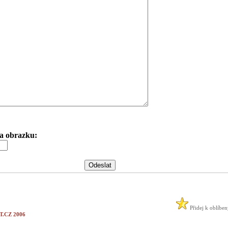
 na obrazku:
Přidej k oblíbe
.CZ 2006