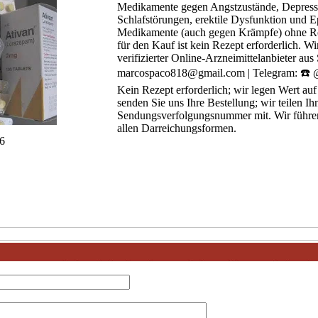
Medikamente gegen Angstzustände, Depress
Schlafstörungen, erektile Dysfunktion und Ep
Medikamente (auch gegen Krämpfe) ohne Rez
für den Kauf ist kein Rezept erforderlich. Wi
verifizierter Online-Arzneimittelanbieter aus
marcospaco818@gmail.com | Telegram: ☎️
Kein Rezept erforderlich; wir legen Wert auf S
senden Sie uns Ihre Bestellung; wir teilen Ih
Sendungsverfolgungsnummer mit. Wir führe
allen Darreichungsformen.
6