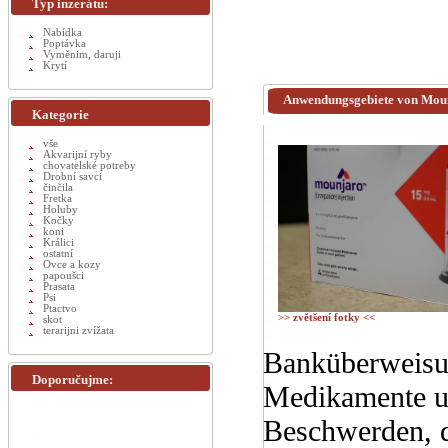
Typ inzerátu:
Nabídka
Poptávka
Vyměnim, daruji
Krytí
Anwendungsgebiete von Moun
Kategorie
vše
Akvarijní ryby
chovatelské potreby
Drobní savci
činčila
Fretka
Holuby
Kočky
koni
Králici
ostatní
Ovce a kozy
papoušci
Prasata
Psi
Ptactvo
>> zvětšení fotky <<
skot
terarijni zvížata
Banküberweisun
Doporučujme:
Medikamente un
Beschwerden, d