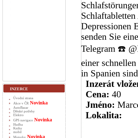
Schlafstörunge
Schlaftablette
Depressionen E
senden Sie ei
Telegram ☎️ @
einer schnelle
in Spanien sind
Inzerát vlože
INZERCE
Cena:
40
Úvodní strana
Jméno:
Marc
Novinka
Akce v ČR
AutoBazar
Dětské potřeby
Lokalita:
Elektro
Novinka
GPS navigace
Hudba
Knihy
mobil
Novinka
Motorky