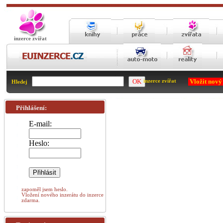
inzerce zvířat
Vložit nový
inzerce zvířat
Hledej
Přihlášení:
E-mail:
Heslo:
zapoměl jsem heslo.
Vložení nového inzerátu do inzerce
zdarma.