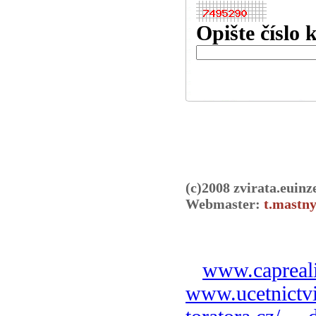
Opište číslo 
(c)2008 zvirata.euinz
Webmaster:
t.mastny
www.capreali
www.ucetnictvi