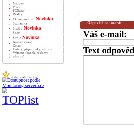
Nábytek
Práce
PCBazar
Reality
Novinka
EU nemovitosti
Odpověď na inzerát
Seznamka
Novinka
Služby
Váš e-mail:
Sport
Novinka
Stroje
Inzerce zvířat
Ostatní
Text odpověd
Dotazy, připomínky, stížnosti
Výměna ikonek, reklamy
atlas psů
Přidej k oblíbeným