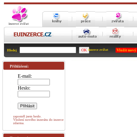
inzerce zvířat
Vložit nový
inzerce zvířat
Hledej
Přihlášení:
E-mail:
Heslo:
zapoměl jsem heslo.
Vložení nového inzerátu do inzerce
zdarma.