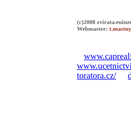
(c)2008 zvirata.euinz
Webmaster:
t.mastny
www.capreali
www.ucetnictvi
toratora.cz/