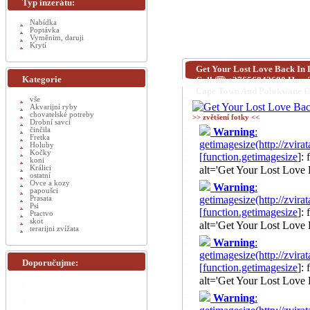
Typ inzerátu:
Nabídka
Poptávka
Vyměnim, daruji
Krytí
Get Your Lost Love Back In 
Kategorie
Call ☏ +27656842680 How To 
Cape Town And Polokwane Ci
vše
Akvarijní ryby
chovatelské potreby
>> zvětšení fotky <<
Drobní savci
činčila
Warning
:
Fretka
getimagesize(http://zv
Holuby
Kočky
[
function.getimagesize
]:
koni
Králici
alt='Get Your Lost Love
ostatní
Ovce a kozy
Warning
:
papoušci
getimagesize(http://z
Prasata
Psi
[
function.getimagesize
]:
Ptactvo
skot
alt='Get Your Lost Love
terarijni zvížata
Warning
:
getimagesize(http://z
Doporučujme:
[
function.getimagesize
]:
alt='Get Your Lost Love
Warning
: