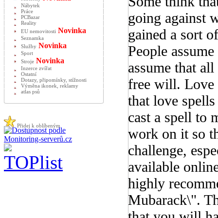
Some think tha
Nábytek
Práce
going against 
PCBazar
Reality
Novinka
gained a sort o
EU nemovitosti
Seznamka
Novinka
People assume t
Služby
Sport
Novinka
Stroje
assume that all
Inzerce zvířat
Ostatní
free will. Love
Dotazy, připomínky, stížnosti
Výměna ikonek, reklamy
atlas psů
that love spell
cast a spell to
Přidej k oblíbeným
work on it so th
challenge, espec
available onlin
highly recomme
Mubarack\". The
that you will ha