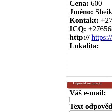
Cena:
600
Jméno:
Shei
Kontakt:
+2
ICQ:
+27656
http://
https:
Lokalita:
Odpověď na inzerát
Váš e-mail:
Text odpověd