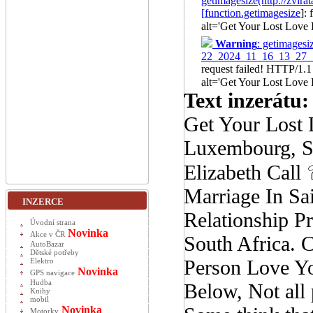
getimagesize(http://z
[
function.getimagesize
]:
alt='Get Your Lost Love
Warning
: getimagesiz
22_2024_11_16_13_27_1
request failed! HTTP/1.
alt='Get Your Lost Love
Text inzerátu:
Get Your Lost
Luxembourg, Si
Elizabeth Cal
Marriage In Sai
INZERCE
Relationship 
Úvodní strana
Novinka
Akce v ČR
South Africa. 
AutoBazar
Dětské potřeby
Person Love Y
Elektro
Novinka
GPS navigace
Hudba
Below, Not all 
Knihy
mobil
Novinka
Motorky