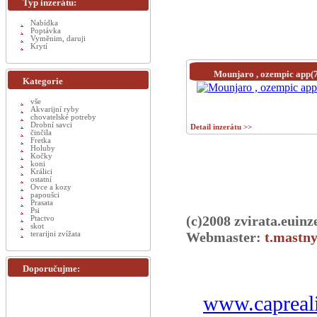
Typ inzerátu:
Nabídka
Poptávka
Vyměnim, daruji
Krytí
Mounjaro , ozempic app(
Kategorie
vše
Akvarijní ryby
chovatelské potreby
Drobní savci
Detail inzerátu >>
činčila
Fretka
Holuby
Kočky
koni
Králici
ostatní
Ovce a kozy
papoušci
Prasata
Psi
(c)2008 zvirata.euinz
Ptactvo
skot
Webmaster:
t.mastny
terarijni zvížata
Doporučujme:
www.capreali