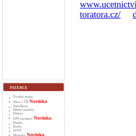
www.ucetnictvi
toratora.cz/
INZERCE
Úvodní strana
Novinka
Akce v ČR
AutoBazar
Dětské potřeby
Elektro
Novinka
GPS navigace
Hudba
Knihy
mobil
Novinka
Motorky