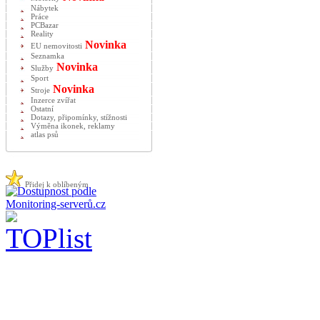
Nábytek
Práce
PCBazar
Reality
Novinka
EU nemovitosti
Seznamka
Novinka
Služby
Sport
Novinka
Stroje
Inzerce zvířat
Ostatní
Dotazy, připomínky, stížnosti
Výměna ikonek, reklamy
atlas psů
Přidej k oblíbeným