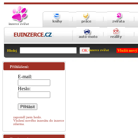
inzerce zvířat
Vložit nový
inzerce zvířat
Hledej
Přihlášení:
E-mail:
Heslo:
zapoměl jsem heslo.
Vložení nového inzerátu do inzerce
zdarma.