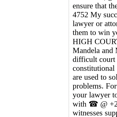
ensure that t
4752 My succes
lawyer or atto
them to win yo
HIGH COURT 
Mandela and M
difficult cour
constitutional
are used to so
problems. For 
your lawyer to
with ☎ @ +27
witnesses supp