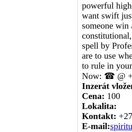
powerful high
want swift jus
someone win a
constitutional
spell by Prof
are to use whe
to rule in yo
Now: ☎ @ +27
Inzerát vlože
Cena:
100
Lokalita:
Kontakt:
+27
E-mail:
spiri