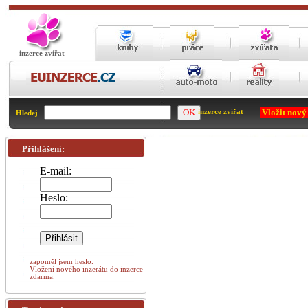
inzerce zvířat
Vložit nový
inzerce zvířat
Hledej
Přihlášení:
E-mail:
Heslo:
zapoměl jsem heslo.
Vložení nového inzerátu do inzerce
zdarma.