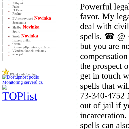
Nábytek
Powerful lega
Práce
PCBazar
favor. My lega
Reality
Novinka
EU nemovitosti
Seznamka
deal with civi
Novinka
Služby
Sport
spells. ☎ @ 
Novinka
Stroje
Inzerce zvířat
but you are no
Ostatní
Dotazy, připomínky, stížnosti
Výměna ikonek, reklamy
compensation
atlas psů
the prospect o
get in touch 
Přidej k oblíbeným
spells that w
73-340-4752 M
out of jail if 
incarceration
spells can al