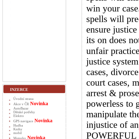
win your cas
spells will pr
ensure justice
its on does no
unfair practi
justice syste
cases, divorce
court cases, 
INZERCE
arrest & prose
Úvodní strana
powerless to g
Novinka
Akce v ČR
AutoBazar
manipulate the
Dětské potřeby
Elektro
Novinka
GPS navigace
injustice of a
Hudba
Knihy
POWERFUL L
mobil
Novinka
Motorky