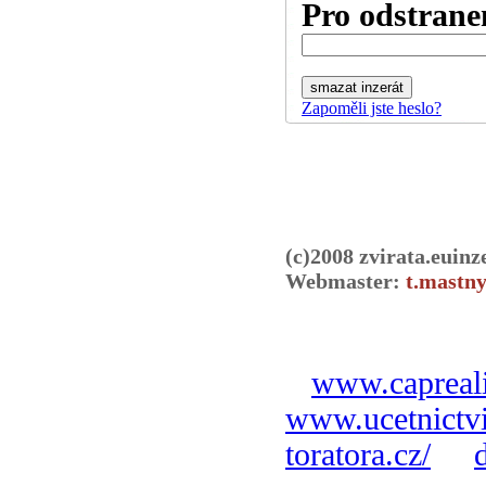
Pro odstranen
Zapoměli jste heslo?
(c)2008 zvirata.euinz
Webmaster:
t.mastny
www.capreali
www.ucetnictvi
toratora.cz/