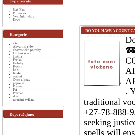
Typ inzerátu:
Nabídka
Poptávka
Vyměnim, daruji
Krytí
DO YOU HAVE A COURT CA
Kategorie
ALABAMA -ARIZONA
Do
vše
Akvarijní ryby
☎
chovatelské potreby
Drobní savci
činčila
C
Fretka
Holuby
Kočky
A
koni
Králici
ostatní
A
Ovce a kozy
papoušci
'
Prasata
. 
Psi
Ptactvo
skot
traditional
terarijni zvížata
+27-78-888-93
Doporučujme:
seeking justic
spells will en