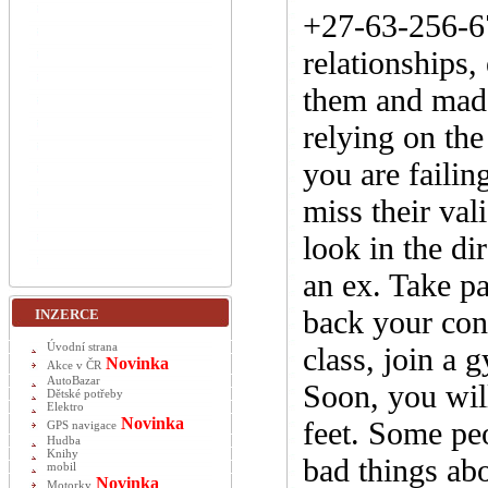
+27-63-256-67
relationships,
them and made
relying on the
you are failin
miss their val
look in the di
an ex. Take pa
back your conf
INZERCE
Úvodní strana
class, join a 
Novinka
Akce v ČR
AutoBazar
Soon, you wil
Dětské potřeby
Elektro
Novinka
feet. Some peo
GPS navigace
Hudba
Knihy
bad things ab
mobil
Novinka
Motorky