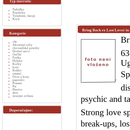
Typ inzerátu:
Nabídka
Poptávka
Vyměnim, daruji
Krytí
Bring Back ex Lost Lover in
Kategorie
Br
vše
Akvarijní ryby
chovatelské potreby
63
Drobní savci
činčila
Fretka
Ug
Holuby
Kočky
koni
Králici
Sp
ostatní
Ovce a kozy
papoušci
'
Prasata
di
Psi
Ptactvo
skot
psychic and t
terarijni zvížata
Strong love sp
Doporučujme:
break-ups, lo