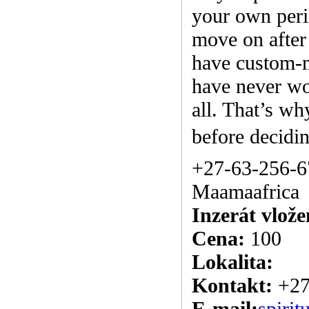
your own peril
move on after
have custom-m
have never wo
all. That’s wh
before decidi
+27-63-256-6
Maamaafrica
Inzerát vlože
Cena:
100
Lokalita:
Kontakt:
+27
E-mail:
spiri