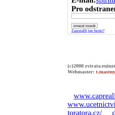
Pro odstranen
Zapoměli jste heslo?
(c)2008 zvirata.euinz
Webmaster:
t.mastny
www.capreali
www.ucetnictvi
toratora.cz/