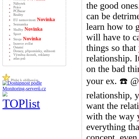
the good ones.
Nábytek
Práce
PCBazar
can be detrime
Reality
Novinka
EU nemovitosti
learn how to 
Seznamka
Novinka
Služby
will have to c
Sport
Novinka
Stroje
Inzerce zvířat
things so that
Ostatní
Dotazy, připomínky, stížnosti
Výměna ikonek, reklamy
relationship. 
atlas psů
on the bad th
your ex. ☎️ 
Přidej k oblíbeným
relationship,
want the relat
with the way y
everything tha
concept, even i