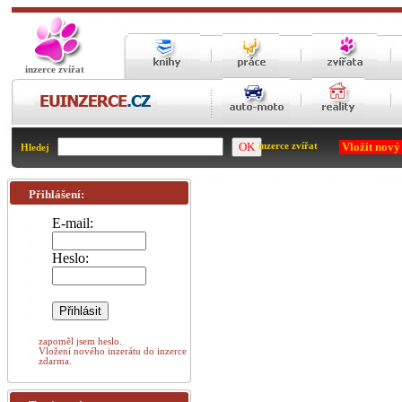
inzerce zvířat
Vložit nový
inzerce zvířat
Hledej
Přihlášení:
E-mail:
Heslo:
zapoměl jsem heslo.
Vložení nového inzerátu do inzerce
zdarma.