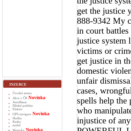
the justice sys
get the justic
888-9342 My co
in court battle
justice system l
victims or cri
get justice in 
domestic violen
unfair dismissa
INZERCE
cases, wrongful
Úvodní strana
Novinka
spells help the
Akce v ČR
AutoBazar
Dětské potřeby
who manipulate 
Elektro
Novinka
GPS navigace
injustice of an
Hudba
Knihy
mobil
POWERFUL LE
Novinka
Motorky