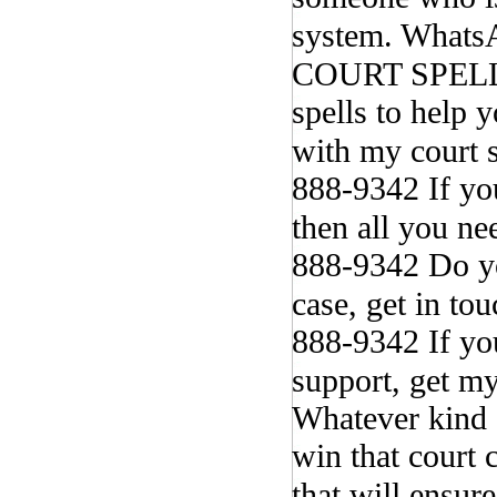
system. What
COURT SPELLS
spells to help 
with my court 
888-9342 If you
then all you n
888-9342 Do yo
case, get in t
888-9342 If you
support, get m
Whatever kind o
win that court 
that will ensur