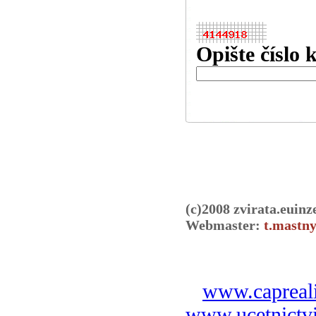
Opište číslo 
(c)2008 zvirata.euinz
Webmaster:
t.mastny
www.capreali
www.ucetnictvi