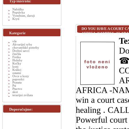
Typ inzerátu:
Nabídka
Poptávka
Vyměnim, daruji
Krytí
DO YOU HAVE A COURT CA
Kategorie
AFRICA -NAMIBIA- ALAB
Te
vše
Akvarijní ryby
Do
chovatelské potreby
Drobní savci
činčila
Fretka
☎ 
Holuby
Kočky
koni
CO
Králici
ostatní
Ovce a kozy
AR
papoušci
Prasata
Psi
AFRICA -NAM
Ptactvo
skot
terarijni zvížata
win a court cas
healing . CA
Doporučujme:
Powerful court 