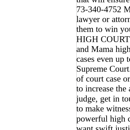
73-340-4752 My 
lawyer or attor
them to win you
HIGH COURT ☎
and Mama high c
cases even up t
Supreme Court. 
of court case o
to increase the
judge, get in 
to make witness
powerful high 
want swift jus