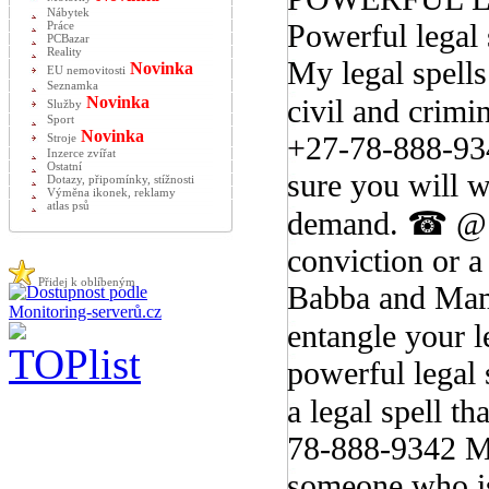
Nábytek
Powerful legal 
Práce
PCBazar
Reality
My legal spells
Novinka
EU nemovitosti
Seznamka
Novinka
civil and crim
Služby
Sport
Novinka
+27-78-888-93
Stroje
Inzerce zvířat
Ostatní
sure you will w
Dotazy, připomínky, stížnosti
Výměna ikonek, reklamy
atlas psů
demand. ☎ @ +
conviction or a
Přidej k oblíbeným
Babba and Mamm
entangle your
powerful legal 
a legal spell t
78-888-9342 My 
someone who is 