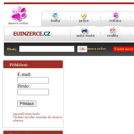
inzerce zvířat
Vložit nový
inzerce zvířat
Hledej
Přihlášení:
E-mail:
Heslo:
zapoměl jsem heslo.
Vložení nového inzerátu do inzerce
zdarma.