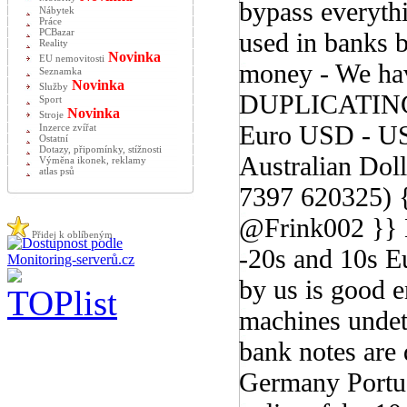
bypass everythi
Nábytek
Práce
PCBazar
used in banks 
Reality
Novinka
EU nemovitosti
money - We h
Seznamka
Novinka
Služby
DUPLICATING 
Sport
Novinka
Stroje
Euro USD - US
Inzerce zvířat
Ostatní
Dotazy, připomínky, stížnosti
Australian Do
Výměna ikonek, reklamy
atlas psů
7397 620325) 
@Frink002 }} 
Přidej k oblíbeným
-20s and 10s E
by us is good 
machines undet
bank notes are d
Germany Portug