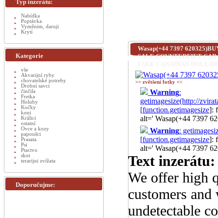
Typ inzerátu:
Nabídka
Poptávka
Vyměnim, daruji
Krytí
Wasap(+44 7397 620325)
Kategorie
SALE,COUNTERFIET CAD D
FAKE CANADIAN DOLLAR
vše
Akvarijní ryby
chovatelské potreby
>> zvětšení fotky <<
Drobní savci
Warning
:
činčila
Fretka
getimagesize(http
Holuby
Kočky
[
function.getimagesize
]:
koni
alt=' Wasap(+44 7
Králici
ostatní
Ovce a kozy
Warning
: getimag
papoušci
[
function.getimagesize
]:
Prasata
Psi
alt=' Wasap(+44 7
Ptactvo
skot
Text inzerátu:
terarijni zvížata
We offer high q
Doporučujme:
customers and w
undetectable c