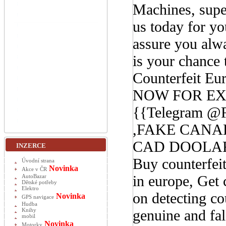
Machines, supe
us today for yo
assure you alwa
is your chance 
Counterfeit E
NOW FOR EXC
{{Telegram 
,FAKE CANA
CAD DOOLARS
INZERCE
Buy counterfe
Úvodní strana
Novinka
Akce v ČR
in europe, Get 
AutoBazar
Dětské potřeby
Elektro
on detecting co
Novinka
GPS navigace
Hudba
genuine and fals
Knihy
mobil
Novinka
Motorky