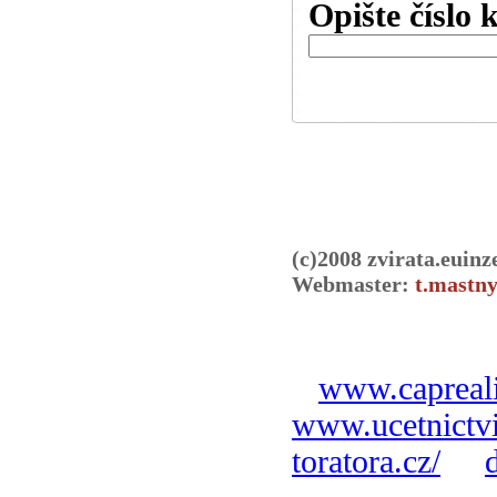
Opište číslo 
(c)2008 zvirata.euinz
Webmaster:
t.mastny
www.capreali
www.ucetnictvi
toratora.cz/