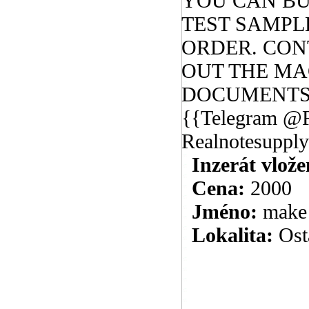
YOU CAN BU
TEST SAMPL
ORDER. CON
OUT THE MA
DOCUMENTS W
{{Telegram @F
Realnotesuppl
Inzerát vlože
Cena:
2000
Jméno:
make 
Lokalita:
Ost