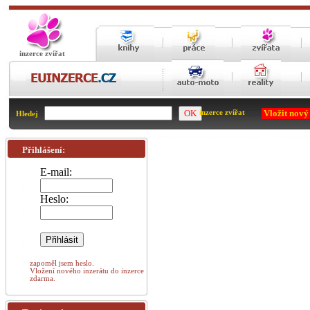
inzerce zvířat
Vložit nový
inzerce zvířat
Hledej
Přihlášení:
E-mail:
Heslo:
zapoměl jsem heslo.
Vložení nového inzerátu do inzerce
zdarma.