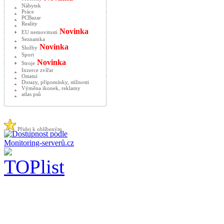
Nábytek
Práce
PCBazar
Reality
Novinka
EU nemovitosti
Seznamka
Novinka
Služby
Sport
Novinka
Stroje
Inzerce zvířat
Ostatní
Dotazy, připomínky, stížnosti
Výměna ikonek, reklamy
atlas psů
Přidej k oblíbeným