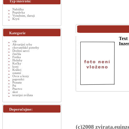
Typ inzerátu:
Nabídka
Poptávka
Vyměnim, daruji
Krytí
Kategorie
Text 
vše
Inzer
Akvarijní ryby
chovatelské potreby
Drobní savci
činčila
Fretka
Holuby
Kočky
koni
Králici
ostatní
Ovce a kozy
papoušci
Prasata
Psi
Ptactvo
skot
terarijni zvížata
Doporučujme:
(c)2008 zvirata.euinz