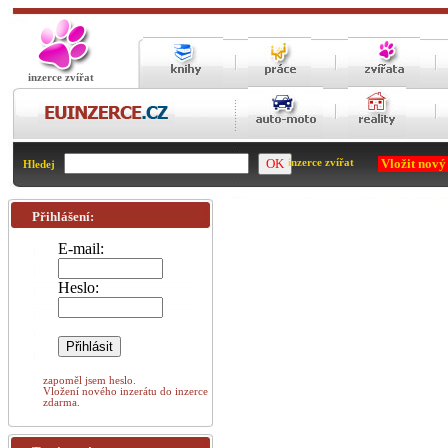
inzerce zvířat
Vložit nový
inzerce zvířat
Hledej
Přihlášení:
E-mail:
Heslo:
zapoměl jsem heslo.
Vložení nového inzerátu do inzerce
zdarma.