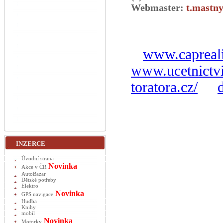
Webmaster:
t.mastny
www.capreali
www.ucetnictvi
toratora.cz/
INZERCE
Úvodní strana
Novinka
Akce v ČR
AutoBazar
Dětské potřeby
Elektro
Novinka
GPS navigace
Hudba
Knihy
mobil
Novinka
Motorky