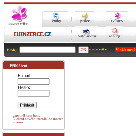
inzerce zvířat
Vložit nový
inzerce zvířat
Hledej
Přihlášení:
E-mail:
Heslo:
zapoměl jsem heslo.
Vložení nového inzerátu do inzerce
zdarma.