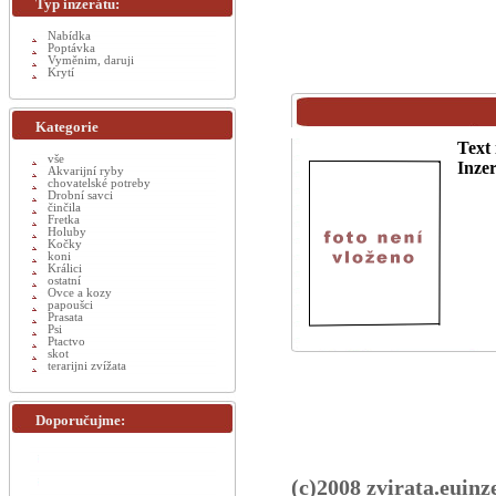
Typ inzerátu:
Nabídka
Poptávka
Vyměnim, daruji
Krytí
Kategorie
Text 
vše
Inzer
Akvarijní ryby
chovatelské potreby
Drobní savci
činčila
Fretka
Holuby
Kočky
koni
Králici
ostatní
Ovce a kozy
papoušci
Prasata
Psi
Ptactvo
skot
terarijni zvížata
Doporučujme:
(c)2008 zvirata.euinz