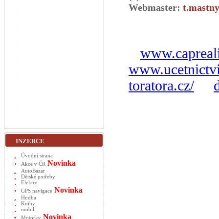
Webmaster:
t.mastny
www.capreali
www.ucetnictvi
toratora.cz/
INZERCE
Úvodní strana
Novinka
Akce v ČR
AutoBazar
Dětské potřeby
Elektro
Novinka
GPS navigace
Hudba
Knihy
mobil
Novinka
Motorky