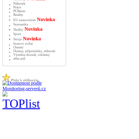
Nábytek
Práce
PCBazar
Reality
Novinka
EU nemovitosti
Seznamka
Novinka
Služby
Sport
Novinka
Stroje
Inzerce zvířat
Ostatní
Dotazy, připomínky, stížnosti
Výměna ikonek, reklamy
atlas psů
Přidej k oblíbeným