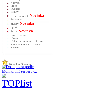
Nábytek
Práce
PCBazar
Reality
Novinka
EU nemovitosti
Seznamka
Novinka
Služby
Sport
Novinka
Stroje
Inzerce zvířat
Ostatní
Dotazy, připomínky, stížnosti
Výměna ikonek, reklamy
atlas psů
Přidej k oblíbeným