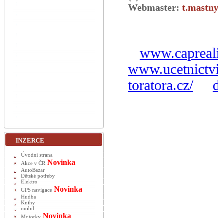
Webmaster:
t.mastny
www.capreali
www.ucetnictvi
toratora.cz/
INZERCE
Úvodní strana
Novinka
Akce v ČR
AutoBazar
Dětské potřeby
Elektro
Novinka
GPS navigace
Hudba
Knihy
mobil
Novinka
Motorky