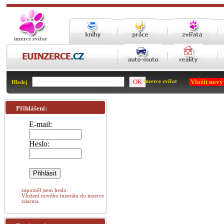
inzerce zvířat
Vložit nový
inzerce zvířat
Hledej
Přihlášení:
E-mail:
Heslo:
zapoměl jsem heslo.
Vložení nového inzerátu do inzerce
zdarma.