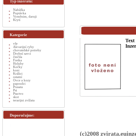
Typ inzerátu:
Nabídka
Poptávka
Vyměnim, daruji
Krytí
Kategorie
Text 
vše
Inzer
Akvarijní ryby
chovatelské potreby
Drobní savci
činčila
Fretka
Holuby
Kočky
koni
Králici
ostatní
Ovce a kozy
papoušci
Prasata
Psi
Ptactvo
skot
terarijni zvížata
Doporučujme:
(c)2008 zvirata.euinz