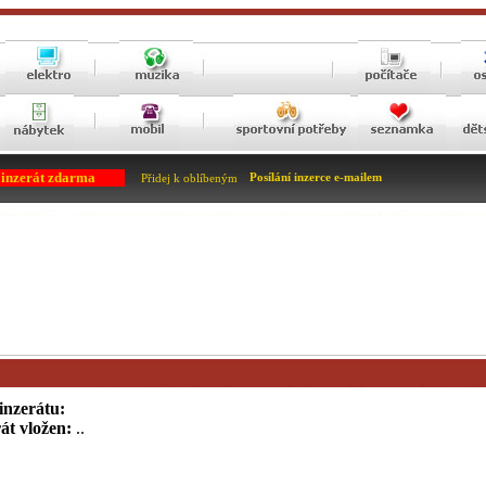
 inzerát zdarma
Posílání inzerce e-mailem
Přidej k oblíbeným
inzerátu:
át vložen:
..