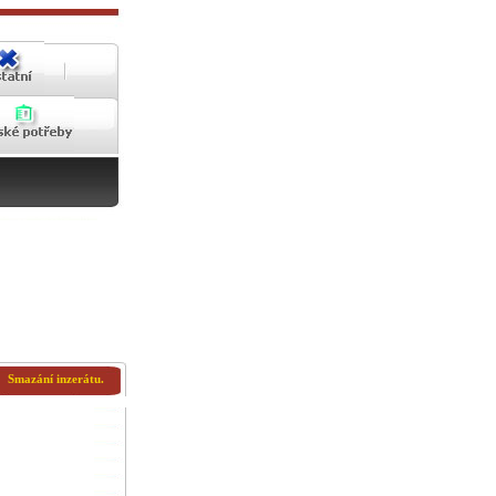
Smazání inzerátu.