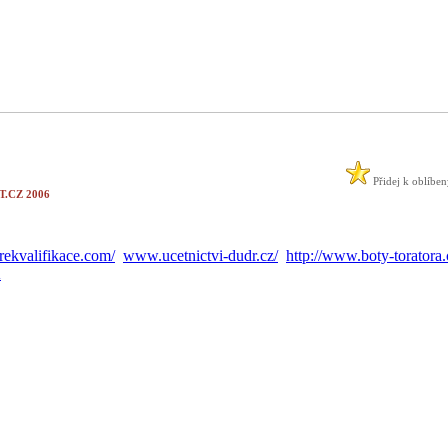
Přidej k oblíbe
.CZ 2006
ekvalifikace.com/
www.ucetnictvi-dudr.cz/
http://www.boty-toratora.
A