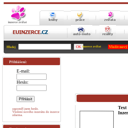
inzerce zvířat
Vložit nový
inzerce zvířat
Hledej
Přihlášení:
E-mail:
Heslo:
Text 
zapoměl jsem heslo.
Vložení nového inzerátu do inzerce
Inzer
zdarma.