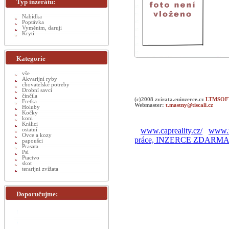
Typ inzerátu:
Nabídka
Poptávka
Vyměnim, daruji
Krytí
Kategorie
vše
Akvarijní ryby
chovatelské potreby
Drobní savci
činčila
(c)2008 zvirata.euinzerce.cz
LTMSOFT
Fretka
Webmaster:
t.mastny@tiscali.cz
Holuby
Kočky
koni
Králici
www.capreality.cz/
www.r
ostatní
Ovce a kozy
práce, INZERCE ZDARM
papoušci
Prasata
Psi
Ptactvo
skot
terarijni zvížata
Doporučujme: