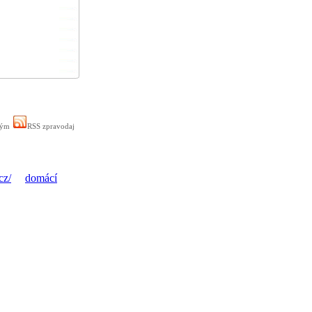
ným
RSS zpravodaj
cz/
domácí