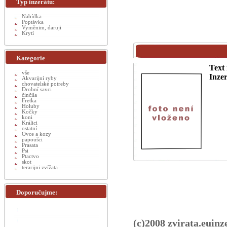
Typ inzerátu:
Nabídka
Poptávka
Vyměnim, daruji
Krytí
Kategorie
Text 
vše
Inzer
Akvarijní ryby
chovatelské potreby
Drobní savci
činčila
Fretka
Holuby
Kočky
koni
Králici
ostatní
Ovce a kozy
papoušci
Prasata
Psi
Ptactvo
skot
terarijni zvížata
Doporučujme:
(c)2008 zvirata.euinz