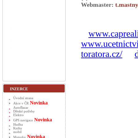
Webmaster:
t.mastny
www.capreali
www.ucetnictvi
toratora.cz/
INZERCE
Úvodní strana
Novinka
Akce v ČR
AutoBazar
Dětské potřeby
Elektro
Novinka
GPS navigace
Hudba
Knihy
mobil
Novinka
Motorky