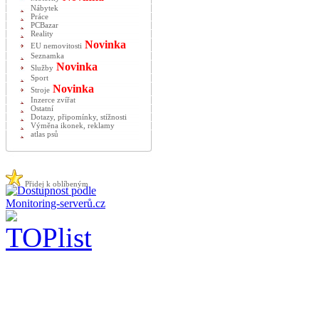
Nábytek
Práce
PCBazar
Reality
Novinka
EU nemovitosti
Seznamka
Novinka
Služby
Sport
Novinka
Stroje
Inzerce zvířat
Ostatní
Dotazy, připomínky, stížnosti
Výměna ikonek, reklamy
atlas psů
Přidej k oblíbeným