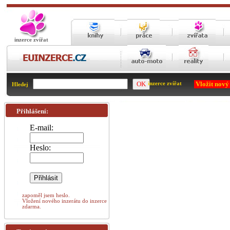
inzerce zvířat
Vložit nový
inzerce zvířat
Hledej
Přihlášení:
E-mail:
Heslo:
zapoměl jsem heslo.
Vložení nového inzerátu do inzerce
zdarma.