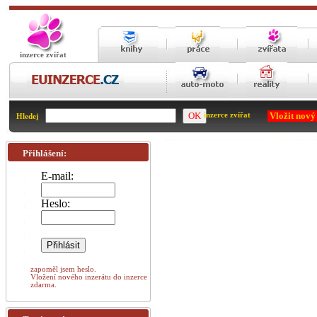
inzerce zvířat
Vložit nový
inzerce zvířat
Hledej
Přihlášení:
E-mail:
Heslo:
zapoměl jsem heslo.
Vložení nového inzerátu do inzerce
zdarma.