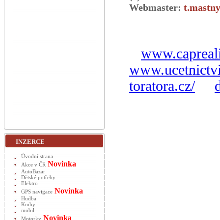
Webmaster:
t.mastny
www.capreali
www.ucetnictvi
toratora.cz/
INZERCE
Úvodní strana
Novinka
Akce v ČR
AutoBazar
Dětské potřeby
Elektro
Novinka
GPS navigace
Hudba
Knihy
mobil
Novinka
Motorky