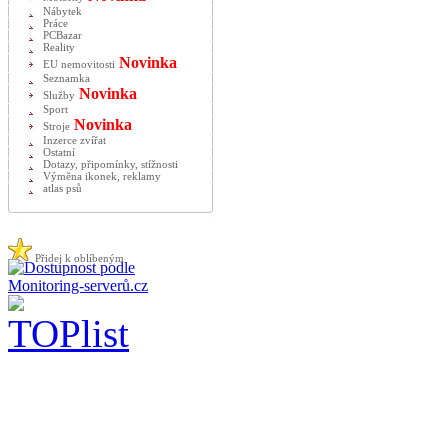
Nábytek
Práce
PCBazar
Reality
Novinka
EU nemovitosti
Seznamka
Novinka
Služby
Sport
Novinka
Stroje
Inzerce zvířat
Ostatní
Dotazy, připomínky, stížnosti
Výměna ikonek, reklamy
atlas psů
Přidej k oblíbeným