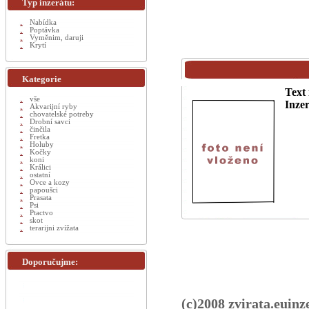
Typ inzerátu:
Nabídka
Poptávka
Vyměnim, daruji
Krytí
Kategorie
Text 
vše
Inzer
Akvarijní ryby
chovatelské potreby
Drobní savci
činčila
Fretka
Holuby
Kočky
koni
Králici
ostatní
Ovce a kozy
papoušci
Prasata
Psi
Ptactvo
skot
terarijni zvížata
Doporučujme:
(c)2008 zvirata.euinz