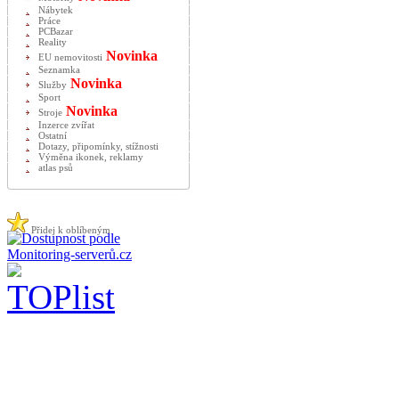
Nábytek
Práce
PCBazar
Reality
Novinka
EU nemovitosti
Seznamka
Novinka
Služby
Sport
Novinka
Stroje
Inzerce zvířat
Ostatní
Dotazy, připomínky, stížnosti
Výměna ikonek, reklamy
atlas psů
Přidej k oblíbeným