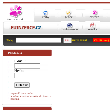
inzerce zvířat
Vložit nový
inzerce zvířat
Hledej
Přihlášení:
E-mail:
Heslo:
zapoměl jsem heslo.
Vložení nového inzerátu do inzerce
zdarma.