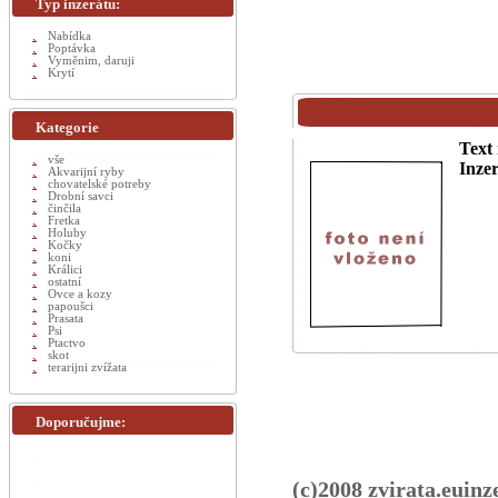
Typ inzerátu:
Nabídka
Poptávka
Vyměnim, daruji
Krytí
Kategorie
Text 
vše
Inzer
Akvarijní ryby
chovatelské potreby
Drobní savci
činčila
Fretka
Holuby
Kočky
koni
Králici
ostatní
Ovce a kozy
papoušci
Prasata
Psi
Ptactvo
skot
terarijni zvížata
Doporučujme:
(c)2008 zvirata.euinz