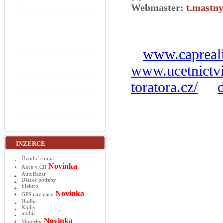
Webmaster:
t.mastny
www.capreali
www.ucetnictvi
toratora.cz/
INZERCE
Úvodní strana
Novinka
Akce v ČR
AutoBazar
Dětské potřeby
Elektro
Novinka
GPS navigace
Hudba
Knihy
mobil
Novinka
Motorky