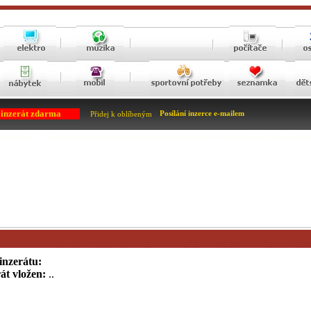
 inzerát zdarma
Posílání inzerce e-mailem
Přidej k oblíbeným
inzerátu:
át vložen:
..