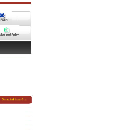
Smazání inzerátu.