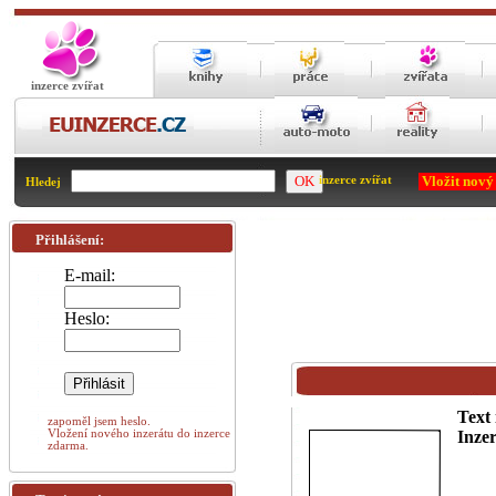
inzerce zvířat
Vložit nový
inzerce zvířat
Hledej
Přihlášení:
E-mail:
Heslo:
Text 
zapoměl jsem heslo.
Vložení nového inzerátu do inzerce
Inzer
zdarma.