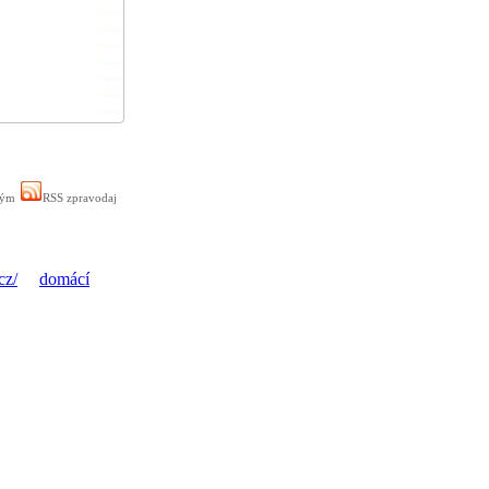
ným
RSS zpravodaj
cz/
domácí