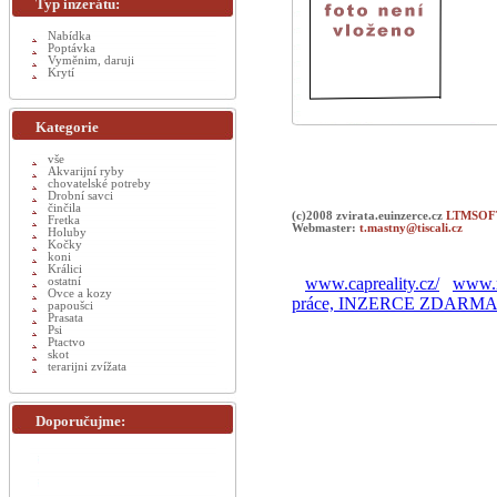
Typ inzerátu:
Nabídka
Poptávka
Vyměnim, daruji
Krytí
Kategorie
vše
Akvarijní ryby
chovatelské potreby
Drobní savci
činčila
(c)2008 zvirata.euinzerce.cz
LTMSOFT
Fretka
Webmaster:
t.mastny@tiscali.cz
Holuby
Kočky
koni
Králici
www.capreality.cz/
www.r
ostatní
Ovce a kozy
práce, INZERCE ZDARM
papoušci
Prasata
Psi
Ptactvo
skot
terarijni zvížata
Doporučujme: