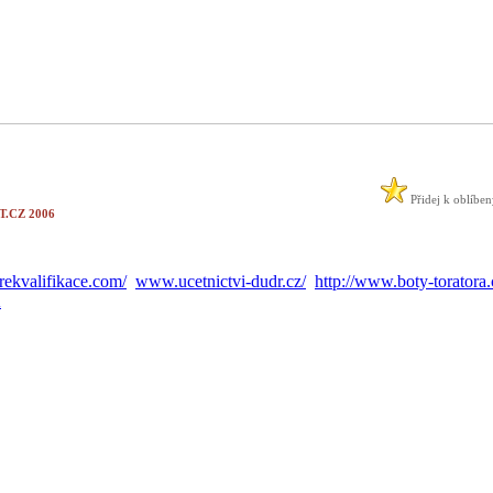
Přidej k oblíbe
.CZ 2006
ekvalifikace.com/
www.ucetnictvi-dudr.cz/
http://www.boty-toratora.
A