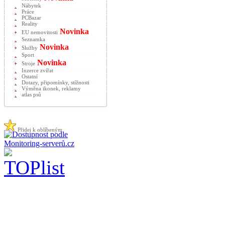
Nábytek
Práce
PCBazar
Reality
Novinka
EU nemovitosti
Seznamka
Novinka
Služby
Sport
Novinka
Stroje
Inzerce zvířat
Ostatní
Dotazy, připomínky, stížnosti
Výměna ikonek, reklamy
atlas psů
Přidej k oblíbeným