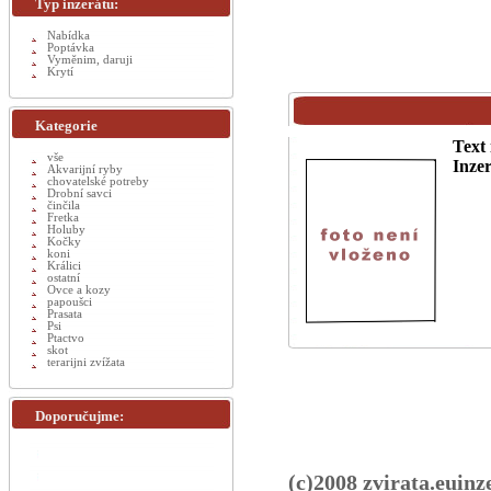
Typ inzerátu:
Nabídka
Poptávka
Vyměnim, daruji
Krytí
Kategorie
Text 
vše
Inzer
Akvarijní ryby
chovatelské potreby
Drobní savci
činčila
Fretka
Holuby
Kočky
koni
Králici
ostatní
Ovce a kozy
papoušci
Prasata
Psi
Ptactvo
skot
terarijni zvížata
Doporučujme:
(c)2008 zvirata.euinz