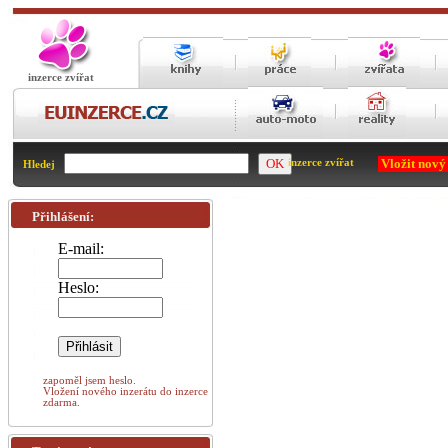
inzerce zvířat
Vložit nový
inzerce zvířat
Hledej
Přihlášení:
E-mail:
Heslo:
zapoměl jsem heslo.
Vložení nového inzerátu do inzerce
zdarma.