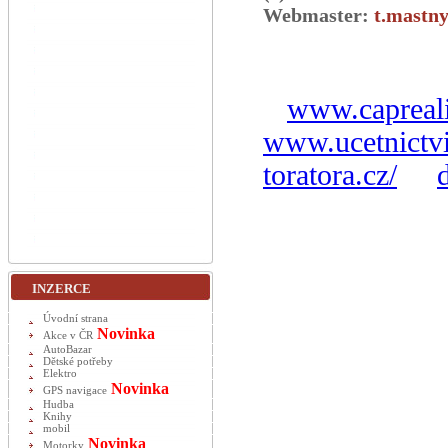
Webmaster:
t.mastny
www.capreali
www.ucetnictvi
toratora.cz/
INZERCE
Úvodní strana
Novinka
Akce v ČR
AutoBazar
Dětské potřeby
Elektro
Novinka
GPS navigace
Hudba
Knihy
mobil
Novinka
Motorky