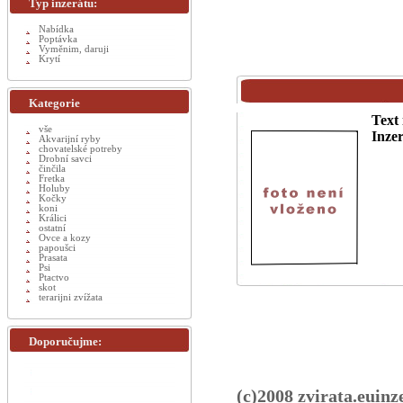
Typ inzerátu:
Nabídka
Poptávka
Vyměnim, daruji
Krytí
Kategorie
Text 
vše
Inzer
Akvarijní ryby
chovatelské potreby
Drobní savci
činčila
Fretka
Holuby
Kočky
koni
Králici
ostatní
Ovce a kozy
papoušci
Prasata
Psi
Ptactvo
skot
terarijni zvížata
Doporučujme:
(c)2008 zvirata.euinz