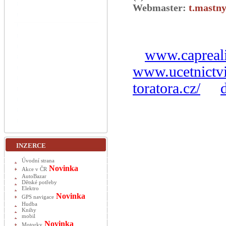
Webmaster:
t.mastny
www.capreali
www.ucetnictvi
toratora.cz/
INZERCE
Úvodní strana
Novinka
Akce v ČR
AutoBazar
Dětské potřeby
Elektro
Novinka
GPS navigace
Hudba
Knihy
mobil
Novinka
Motorky