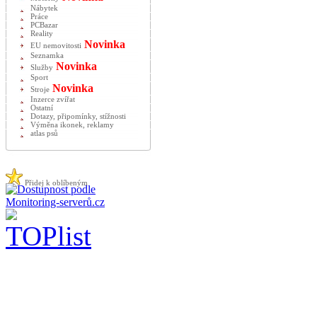
Nábytek
Práce
PCBazar
Reality
Novinka
EU nemovitosti
Seznamka
Novinka
Služby
Sport
Novinka
Stroje
Inzerce zvířat
Ostatní
Dotazy, připomínky, stížnosti
Výměna ikonek, reklamy
atlas psů
Přidej k oblíbeným