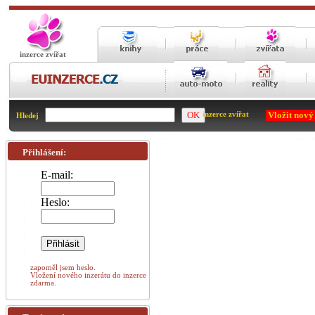
inzerce zvířat
Vložit nový
inzerce zvířat
Hledej
Přihlášení:
E-mail:
Heslo:
zapoměl jsem heslo.
Vložení nového inzerátu do inzerce
zdarma.