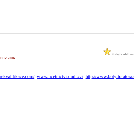
Přidej k oblíbe
.CZ 2006
ekvalifikace.com/
www.ucetnictvi-dudr.cz/
http://www.boty-toratora.
A