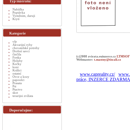
Typ inzerátu:
Nabídka
Poptávka
Vyměnim, daruji
Krytí
Kategorie
vše
Akvarijní ryby
chovatelské potreby
Drobní savci
činčila
(c)2008 zvirata.euinzerce.cz
LTMSOFT
Fretka
Webmaster:
t.mastny@tiscali.cz
Holuby
Kočky
koni
Králici
www.capreality.cz/
www.r
ostatní
Ovce a kozy
práce, INZERCE ZDARM
papoušci
Prasata
Psi
Ptactvo
skot
terarijni zvížata
Doporučujme: