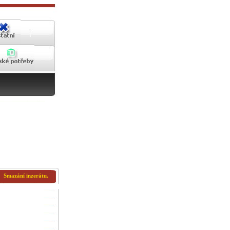
Smazání inzerátu.