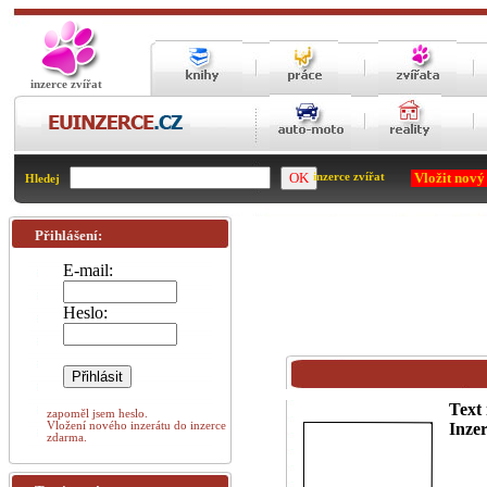
inzerce zvířat
Vložit nový
inzerce zvířat
Hledej
Přihlášení:
E-mail:
Heslo:
Text 
zapoměl jsem heslo.
Vložení nového inzerátu do inzerce
Inzer
zdarma.