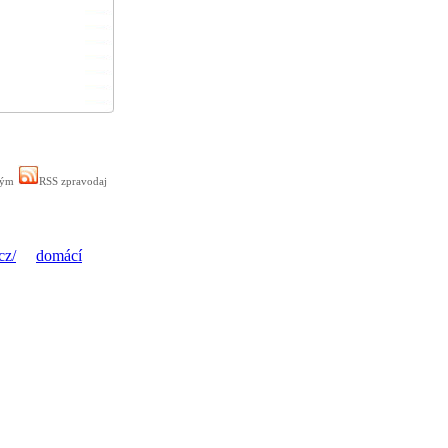
ným
RSS zpravodaj
cz/
domácí