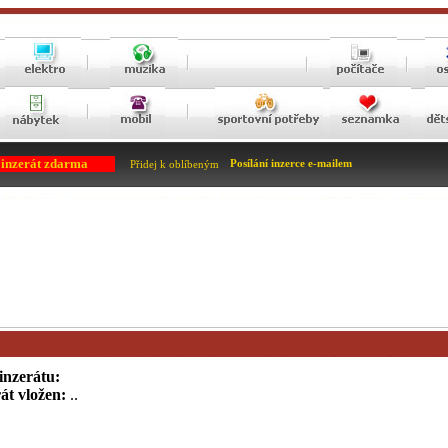
 inzerát zdarma
Posílání inzerce e-mailem
Přidej k oblíbeným
inzerátu:
át vložen:
..