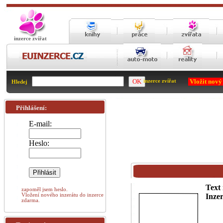
inzerce zvířat
Vložit nový
inzerce zvířat
Hledej
Přihlášení:
E-mail:
Heslo:
Text 
zapoměl jsem heslo.
Vložení nového inzerátu do inzerce
Inzer
zdarma.