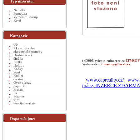
Typ inzerátu:
Nabídka
Poptávka
Vyměnim, daruji
Krytí
Kategorie
vše
Akvarijní ryby
chovatelské potreby
Drobní savci
činčila
(c)2008 zvirata.euinzerce.cz
LTMSOFT
Fretka
Webmaster:
t.mastny@tiscali.cz
Holuby
Kočky
koni
Králici
www.capreality.cz/
www.r
ostatní
Ovce a kozy
práce, INZERCE ZDARM
papoušci
Prasata
Psi
Ptactvo
skot
terarijni zvížata
Doporučujme: