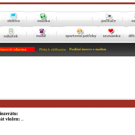
 inzerát zdarma
Posílání inzerce e-mailem
Přidej k oblíbeným
inzerátu:
át vložen:
..