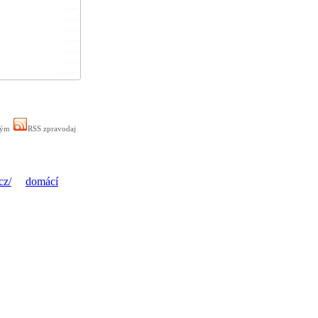
ným
RSS zpravodaj
cz/
domácí