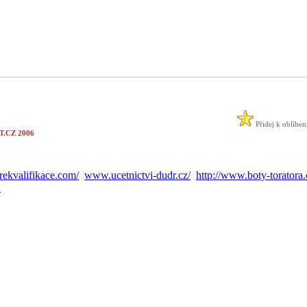
Přidej k oblíbe
.CZ 2006
ekvalifikace.com/
www.ucetnictvi-dudr.cz/
http://www.boty-toratora.
A