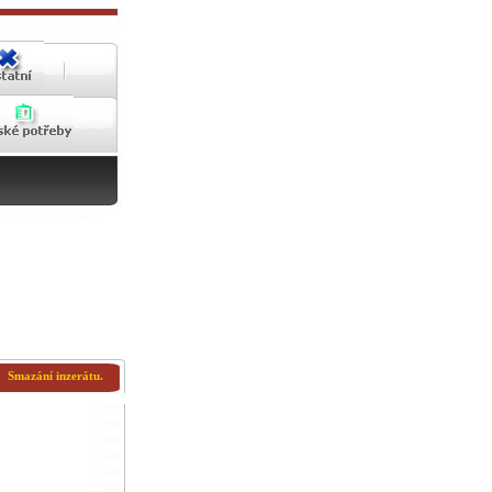
Smazání inzerátu.