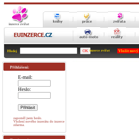
inzerce zvířat
Vložit nový
inzerce zvířat
Hledej
Přihlášení:
E-mail:
Heslo:
zapoměl jsem heslo.
Vložení nového inzerátu do inzerce
zdarma.