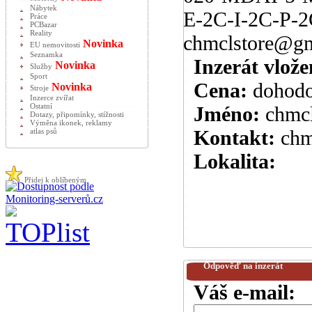
Nábytek
E-2C-I-2C-P-
Práce
PCBazar
Reality
chmclstore@gm
Novinka
EU nemovitosti
Seznamka
Inzerát vlože
Novinka
Služby
Sport
Cena:
dohod
Novinka
Stroje
Inzerce zvířat
Ostatní
Jméno:
chmcl
Dotazy, připomínky, stížnosti
Výměna ikonek, reklamy
Kontakt:
chm
atlas psů
Lokalita:
Přidej k oblíbeným
Odpověď na inzerát
Váš e-mail: