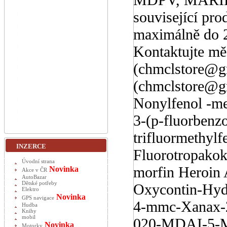
související pro
maximálně do 2
Kontaktujte mě
(chmclstore@gm
(chmclstore@g
Nonylfenol -
3-(p-fluorbenz
trifluormethyl
INZERCE
Fluorotropak
Úvodní strana
morfin Heroin
Novinka
Akce v ČR
AutoBazar
Dětské potřeby
Oxycontin-Hy
Elektro
Novinka
GPS navigace
4-mmc-Xanax-
Hudba
Knihy
mobil
020-MDAI-5-
Novinka
Motorky