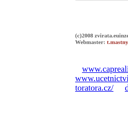
(c)2008 zvirata.euinz
Webmaster:
t.mastny
www.capreali
www.ucetnictvi
toratora.cz/