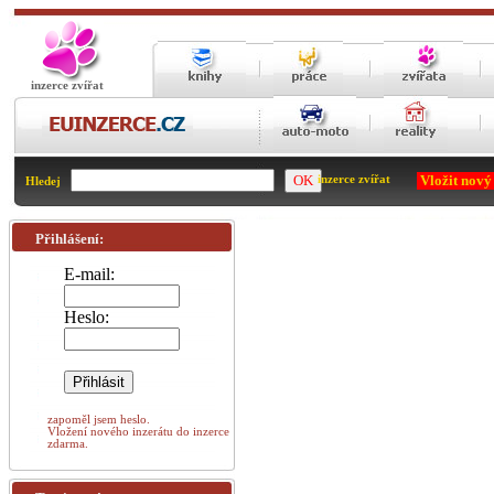
inzerce zvířat
Vložit nový
inzerce zvířat
Hledej
Přihlášení:
E-mail:
Heslo:
zapoměl jsem heslo.
Vložení nového inzerátu do inzerce
zdarma.