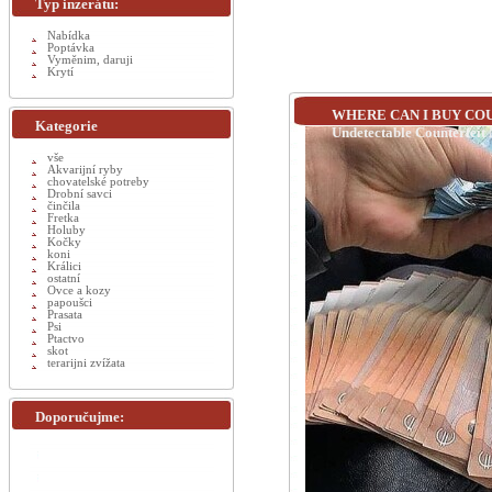
Typ inzerátu:
Nabídka
Poptávka
Vyměnim, daruji
Krytí
WHERE CAN I BUY COUNT
Kategorie
Undetectable Counterfeit
vše
Akvarijní ryby
chovatelské potreby
Drobní savci
činčila
Fretka
Holuby
Kočky
koni
Králici
ostatní
Ovce a kozy
papoušci
Prasata
Psi
Ptactvo
skot
terarijni zvížata
Doporučujme: