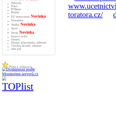
Nábytek
www.ucetnictvi
Práce
PCBazar
toratora.cz/
Reality
Novinka
EU nemovitosti
Seznamka
Novinka
Služby
Sport
Novinka
Stroje
Inzerce zvířat
Ostatní
Dotazy, připomínky, stížnosti
Výměna ikonek, reklamy
atlas psů
Přidej k oblíbeným