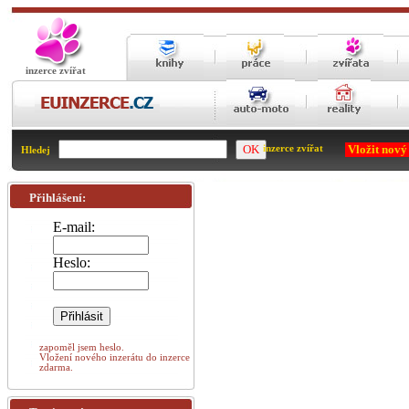
inzerce zvířat
Vložit nový
inzerce zvířat
Hledej
Přihlášení:
E-mail:
Heslo:
zapoměl jsem heslo.
Vložení nového inzerátu do inzerce
zdarma.