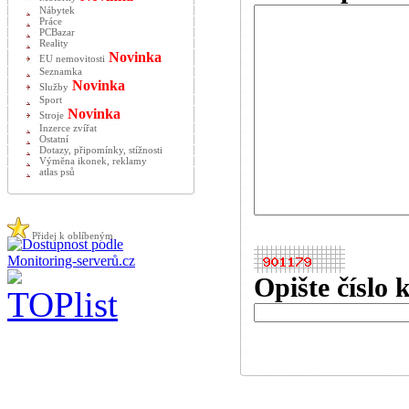
Nábytek
Práce
PCBazar
Reality
Novinka
EU nemovitosti
Seznamka
Novinka
Služby
Sport
Novinka
Stroje
Inzerce zvířat
Ostatní
Dotazy, připomínky, stížnosti
Výměna ikonek, reklamy
atlas psů
Přidej k oblíbeným
Opište číslo 