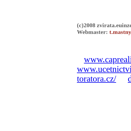
(c)2008 zvirata.euinz
Webmaster:
t.mastny
www.capreali
www.ucetnictvi
toratora.cz/