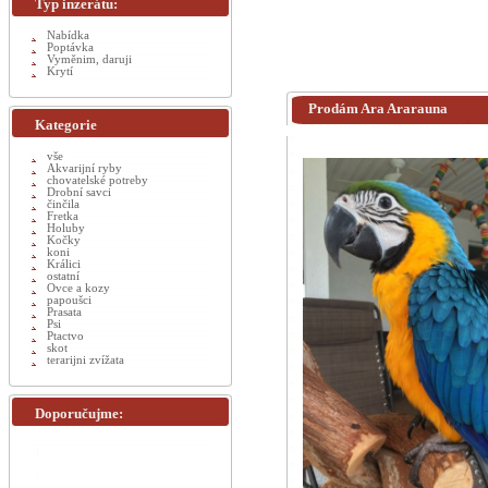
Typ inzerátu:
Nabídka
Poptávka
Vyměnim, daruji
Krytí
Prodám Ara Ararauna
Kategorie
vše
Akvarijní ryby
chovatelské potreby
Drobní savci
činčila
Fretka
Holuby
Kočky
koni
Králici
ostatní
Ovce a kozy
papoušci
Prasata
Psi
Ptactvo
skot
terarijni zvížata
Doporučujme: