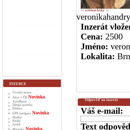
>> zvětšení fotky <<
veronikahandr
Inzerát vlože
Cena:
2500
Jméno:
vero
Lokalita:
Brn
INZERCE
Úvodní strana
Novinka
Akce v ČR
Odpověď na inzerát
AutoBazar
Dětské potřeby
Váš e-mail:
Elektro
Novinka
GPS navigace
Hudba
Knihy
Text odpověd
mobil
Novinka
Motorky