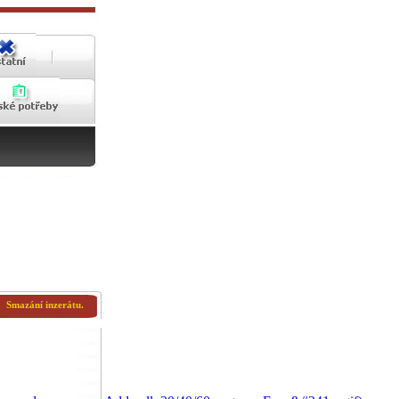
Smazání inzerátu.