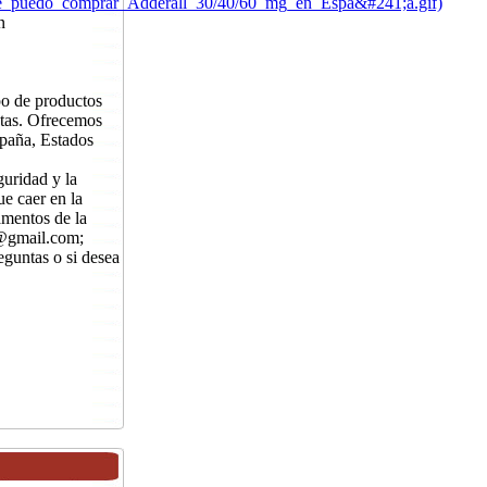
nde_puedo_comprar_Adderall_30/40/60_mg_en_Espa&#241;a.gif)
n
o de productos
istas. Ofrecemos
spaña, Estados
uridad y la
ue caer en la
amentos de la
8@gmail.com;
eguntas o si desea