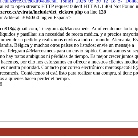
irata.euinzerce.cz/elektro/adderall_15mg1_2026_05_30_12_18_57_Do
 failed to open stream: HTTP request failed! HTTP/1.1 404 Not Found i
erce.cz/zvirata/include/det_elektro.php
on line
128
r Adderall 30/40/60 mg en España'>
paco818@gmail.com; Telegram: @Marcosmeds. Aquí vendemos todo tip
 líquidos y pastillas) sin necesidad de receta médica, y a precios mayor
lumen de su pedido y realizamos envíos a todo el mundo. Alemania, E
andia, Bélgica y muchos otros países no listados: envíe un mensaje a
a Telegram @Marcosmeds para un envío rápido. Garantizamos su seg
 no hay tratos ambiguos ni pérdidas de tiempo. Es mejor crecer juntos q
 hacemos, por ello nos esforzamos en ofrecer a nuestros clientes medic
ón es nuestra prioridad. Contacto por correo electrónico: marcospaco81
smeds. Contáctenos si está listo para realizar una compra, si tiene pr
s a quienes hacen perder el tiempo.
6