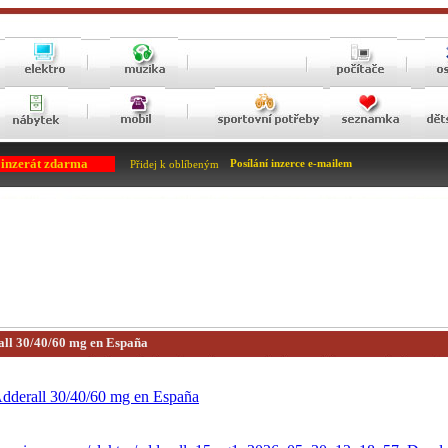
 inzerát zdarma
Posílání inzerce e-mailem
Přidej k oblíbeným
ll 30/40/60 mg en España