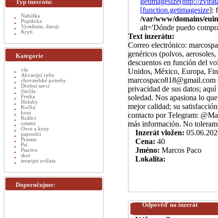
getimagesize(http://zv
Typ inzerátu:
[
function.getimagesize
]:
Nabídka
/var/www/domains/euinz
Poptávka
alt='Dónde puedo compra
Vyměnim, daruji
Krytí
Text inzerátu:
Correo electrónico: marcos
genéricos (polvos, aerosoles,
Kategorie
descuentos en función del vo
vše
Unidos, México, Europa, Finl
Akvarijní ryby
marcospaco818@gmail.com o 
chovatelské potreby
Drobní savci
privacidad de sus datos; aquí
činčila
soledad. Nos apasiona lo que
Fretka
Holuby
mejor calidad; su satisfacci
Kočky
koni
contacto por Telegram: @Marco
Králici
más información. No toleramo
ostatní
Ovce a kozy
Inzerát vložen:
05.06.202
papoušci
Prasata
Cena:
40
Psi
Jméno:
Marcos Paco
Ptactvo
skot
Lokalita:
terarijni zvížata
Doporučujme:
Odpověď na inzerát