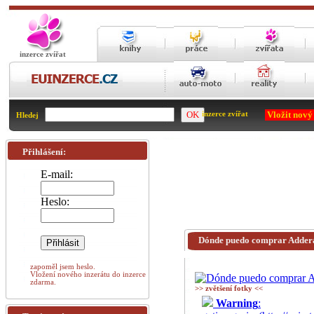
inzerce zvířat
Vložit nový
inzerce zvířat
Hledej
Přihlášení:
E-mail:
Heslo:
Dónde puedo comprar Addera
zapoměl jsem heslo.
Vložení nového inzerátu do inzerce
zdarma.
>> zvětšení fotky <<
Warning
: