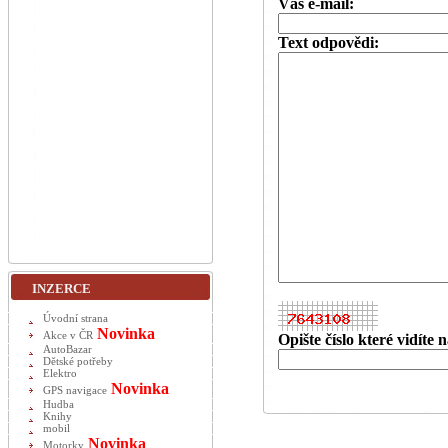
Váš e-mail:
Text odpovědi:
INZERCE
Úvodní strana
Novinka
Akce v ČR
Opište číslo které vidíte
AutoBazar
Dětské potřeby
Elektro
Novinka
GPS navigace
Hudba
Knihy
mobil
Novinka
Motorky