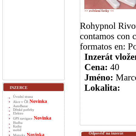
>> zvětšení fotky <<
Rohypnol Rivot
contamos con c
formatos en: P
Inzerát vlože
Cena:
40
Jméno:
Marc
Lokalita:
INZERCE
Úvodní strana
Novinka
Akce v ČR
AutoBazar
Dětské potřeby
Elektro
Novinka
GPS navigace
Hudba
Knihy
mobil
Odpověď na inzerát
Novinka
Motorky