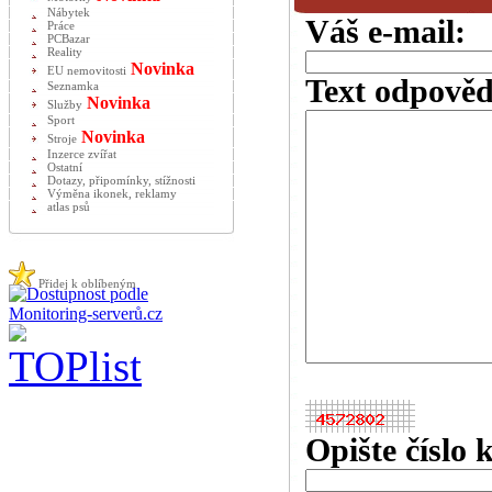
Nábytek
Váš e-mail:
Práce
PCBazar
Reality
Novinka
EU nemovitosti
Text odpověd
Seznamka
Novinka
Služby
Sport
Novinka
Stroje
Inzerce zvířat
Ostatní
Dotazy, připomínky, stížnosti
Výměna ikonek, reklamy
atlas psů
Přidej k oblíbeným
Opište číslo 