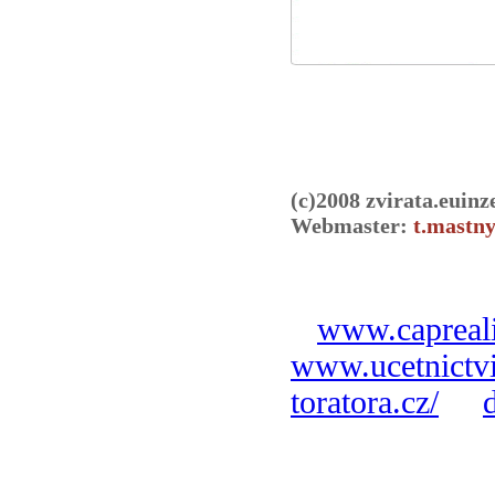
(c)2008 zvirata.euinz
Webmaster:
t.mastny
www.capreali
www.ucetnictvi
toratora.cz/