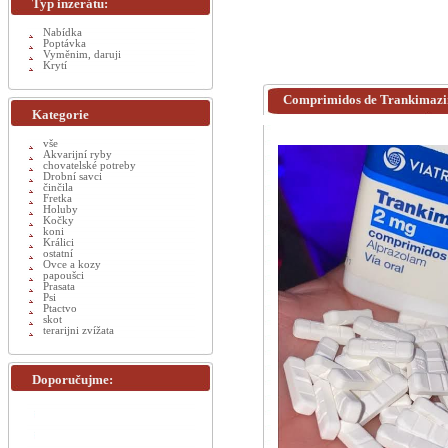
Typ inzerátu:
Nabídka
Poptávka
Vyměnim, daruji
Krytí
Comprimidos de Trankimazin
Kategorie
vše
Akvarijní ryby
chovatelské potreby
Drobní savci
činčila
Fretka
Holuby
Kočky
koni
Králici
ostatní
Ovce a kozy
papoušci
Prasata
Psi
Ptactvo
skot
terarijni zvížata
Doporučujme: