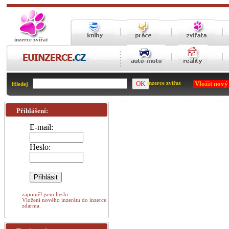
inzerce zvířat
Vložit nový
inzerce zvířat
Hledej
Přihlášení:
E-mail:
Heslo:
zapoměl jsem heslo.
Vložení nového inzerátu do inzerce
zdarma.