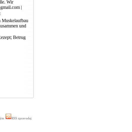
lle. Wir
gmail.com |
:
n Muskelaufbau
n zusammen und
ezept; Betrug
ným
RSS zpravodaj