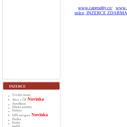
www.capreality.cz/
www.r
práce, INZERCE ZDARM
INZERCE
Úvodní strana
Novinka
Akce v ČR
AutoBazar
Dětské potřeby
Elektro
Novinka
GPS navigace
Hudba
Knihy
mobil