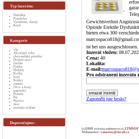
erfor
Typ inzerátu:
gara
'
Tele
Nabídka
Poptávka
Gewichtsverlust Angstzus
Vyměnim, daruji
Krytí
Opioide Erektile Dysfunkt
bieten etwa 300 verschied
marcospaco818@gmail.com 
Kategorie
ist bei uns ausgeschlossen.
vše
Inzerát vložen:
08.07.202
Akvarijní ryby
chovatelské potreby
Cena:
40
Drobní savci
Lokalita:
činčila
Fretka
E-mail:
marcospaco818@g
Holuby
Kočky
Pro odstraneni inzerátu z
koni
Králici
ostatní
Ovce a kozy
papoušci
Prasata
Psi
Zapoměli jste heslo?
Ptactvo
skot
terarijni zvížata
Doporučujme:
(c)2008 zvirata.euinzerce.cz
LTMSOFT
Webmaster:
t.mastny@tiscali.cz