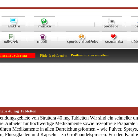
 inzerát zdarma
Posílání inzerce e-mailem
Přidej k oblíbeným
tera 40 mg Tabletten
ndungsgebiete von Strattera 40 mg Tabletten Wir sind ein schneller un
ne-Anbieter für hochwertige Medikamente sowie rezeptfreie Präparate 
führen Medikamente in allen Darreichungsformen – wie Pulver, Sprays,
en, Flüssigkeiten und Kapseln – zu Großhandelspreisen. Für den Kauf i