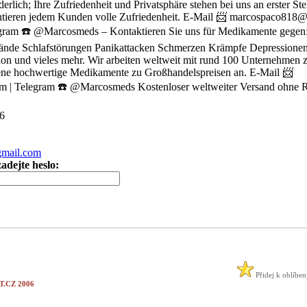
derlich; Ihre Zufriedenheit und Privatsphäre stehen bei uns an erster Ste
ntieren jedem Kunden volle Zufriedenheit. E-Mail 📨 marcospaco818@
gram ☎️ @Marcosmeds – Kontaktieren Sie uns für Medikamente gegen
tände Schlafstörungen Panikattacken Schmerzen Krämpfe Depressione
ion und vieles mehr. Wir arbeiten weltweit mit rund 100 Unternehme
ene hochwertige Medikamente zu Großhandelspreisen an. E-Mail 📨
| Telegram ☎️ @Marcosmeds Kostenloser weltweiter Versand ohne R
6
mail.com
adejte heslo:
Přidej k oblíbe
.CZ 2006