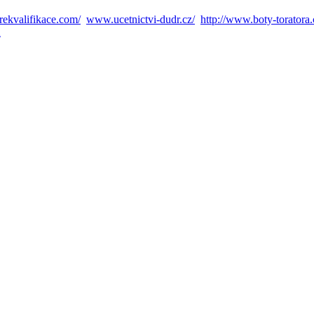
ekvalifikace.com/
www.ucetnictvi-dudr.cz/
http://www.boty-toratora.
A