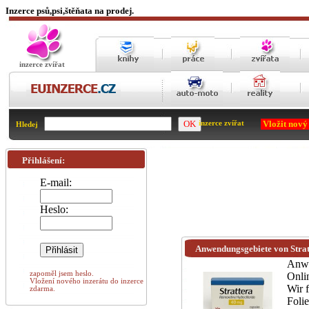
Inzerce psů,psi,štěňata na prodej.
inzerce zvířat
Vložit nový
inzerce zvířat
Hledej
Přihlášení:
E-mail:
Heslo:
Anwendungsgebiete von Strat
Anwe
zapoměl jsem heslo.
Onli
Vložení nového inzerátu do inzerce
Wir 
zdarma.
Foli