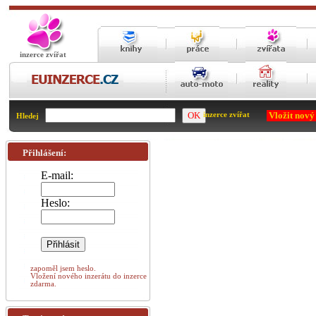
inzerce zvířat
Vložit nový
inzerce zvířat
Hledej
Přihlášení:
E-mail:
Heslo:
zapoměl jsem heslo.
Vložení nového inzerátu do inzerce
zdarma.