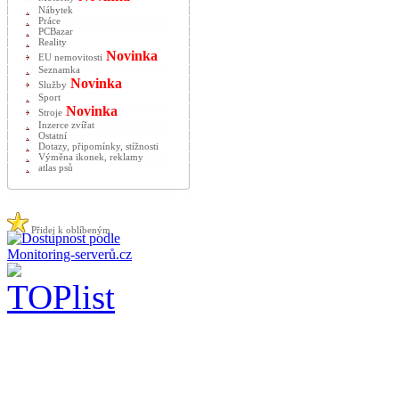
Nábytek
Práce
PCBazar
Reality
Novinka
EU nemovitosti
Seznamka
Novinka
Služby
Sport
Novinka
Stroje
Inzerce zvířat
Ostatní
Dotazy, připomínky, stížnosti
Výměna ikonek, reklamy
atlas psů
Přidej k oblíbeným