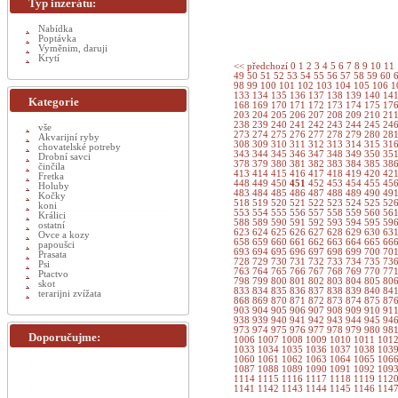
Typ inzerátu:
Nabídka
Poptávka
Vyměnim, daruji
Krytí
<< předchozí
0
1
2
3
4
5
6
7
8
9
10
11
49
50
51
52
53
54
55
56
57
58
59
60
98
99
100
101
102
103
104
105
106
1
133
134
135
136
137
138
139
140
14
Kategorie
168
169
170
171
172
173
174
175
17
203
204
205
206
207
208
209
210
21
238
239
240
241
242
243
244
245
24
vše
273
274
275
276
277
278
279
280
28
Akvarijní ryby
308
309
310
311
312
313
314
315
31
chovatelské potreby
343
344
345
346
347
348
349
350
35
Drobní savci
378
379
380
381
382
383
384
385
38
činčila
413
414
415
416
417
418
419
420
42
Fretka
448
449
450
451
452
453
454
455
45
Holuby
483
484
485
486
487
488
489
490
49
Kočky
518
519
520
521
522
523
524
525
52
koni
553
554
555
556
557
558
559
560
56
Králici
588
589
590
591
592
593
594
595
59
ostatní
623
624
625
626
627
628
629
630
63
Ovce a kozy
658
659
660
661
662
663
664
665
66
papoušci
693
694
695
696
697
698
699
700
70
Prasata
728
729
730
731
732
733
734
735
73
Psi
763
764
765
766
767
768
769
770
77
Ptactvo
798
799
800
801
802
803
804
805
80
skot
833
834
835
836
837
838
839
840
84
terarijni zvížata
868
869
870
871
872
873
874
875
87
903
904
905
906
907
908
909
910
91
938
939
940
941
942
943
944
945
94
973
974
975
976
977
978
979
980
98
Doporučujme:
1006
1007
1008
1009
1010
1011
101
1033
1034
1035
1036
1037
1038
103
1060
1061
1062
1063
1064
1065
106
1087
1088
1089
1090
1091
1092
109
1114
1115
1116
1117
1118
1119
112
1141
1142
1143
1144
1145
1146
114