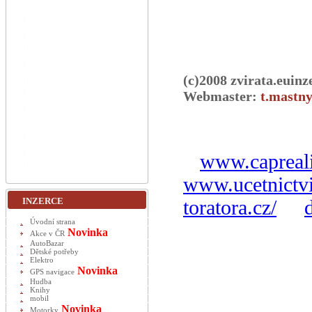
(c)2008 zvirata.euinz
Webmaster:
t.mastny
www.capreali
www.ucetnictvi
INZERCE
toratora.cz/
Úvodní strana
Novinka
Akce v ČR
AutoBazar
Dětské potřeby
Elektro
Novinka
GPS navigace
Hudba
Knihy
mobil
Novinka
Motorky