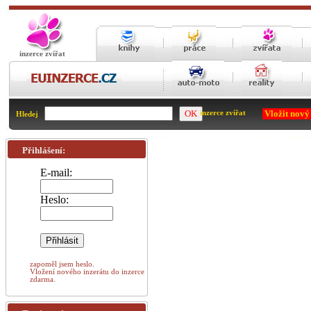
inzerce zvířat
Vložit nový
inzerce zvířat
Hledej
Přihlášení:
E-mail:
Heslo:
zapoměl jsem heslo.
Vložení nového inzerátu do inzerce
zdarma.