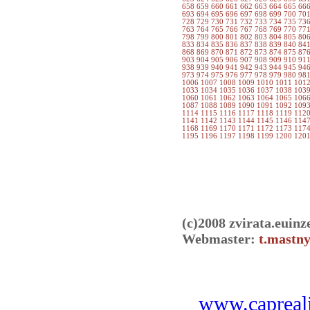
658
659
660
661
662
663
664
665
66
693
694
695
696
697
698
699
700
70
728
729
730
731
732
733
734
735
73
763
764
765
766
767
768
769
770
77
798
799
800
801
802
803
804
805
80
833
834
835
836
837
838
839
840
84
868
869
870
871
872
873
874
875
87
903
904
905
906
907
908
909
910
91
938
939
940
941
942
943
944
945
94
973
974
975
976
977
978
979
980
98
1006
1007
1008
1009
1010
1011
101
1033
1034
1035
1036
1037
1038
103
1060
1061
1062
1063
1064
1065
106
1087
1088
1089
1090
1091
1092
109
1114
1115
1116
1117
1118
1119
112
1141
1142
1143
1144
1145
1146
114
1168
1169
1170
1171
1172
1173
117
1195
1196
1197
1198
1199
1200
120
(c)2008 zvirata.euinz
Webmaster:
t.mastny
www.capreali