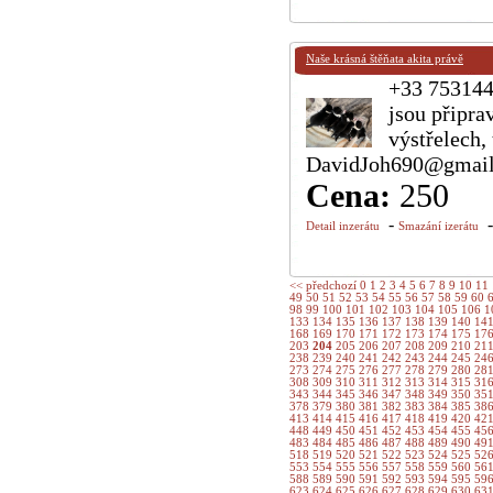
Naše krásná štěňata akita právě
+33 7531448
jsou připra
výstřelech,
DavidJoh690@gmail.
Cena:
250
-
Detail inzerátu
Smazání izerátu
<< předchozí
0
1
2
3
4
5
6
7
8
9
10
11
49
50
51
52
53
54
55
56
57
58
59
60
98
99
100
101
102
103
104
105
106
1
133
134
135
136
137
138
139
140
14
168
169
170
171
172
173
174
175
17
203
204
205
206
207
208
209
210
21
238
239
240
241
242
243
244
245
24
273
274
275
276
277
278
279
280
28
308
309
310
311
312
313
314
315
31
343
344
345
346
347
348
349
350
35
378
379
380
381
382
383
384
385
38
413
414
415
416
417
418
419
420
42
448
449
450
451
452
453
454
455
45
483
484
485
486
487
488
489
490
49
518
519
520
521
522
523
524
525
52
553
554
555
556
557
558
559
560
56
588
589
590
591
592
593
594
595
59
623
624
625
626
627
628
629
630
63