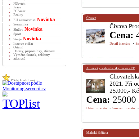
Nábytek
Práce
PCBazar
Reality
Čivava
Novinka
EU nemovitosti
Seznamka
Čivava Pro
Novinka
Služby
Cena:
Sport
Novinka
Stroje
-
Inzerce zvířat
Detail inzerátu
Sm
Ostatní
Dotazy, připomínky, stížnosti
Výměna ikonek, reklamy
atlas psů
Americký stafordšírský teriér s PP
Chovatelská
Přidej k oblíbeným
2021. Při o
25.000,- Kč
Cena:
25000
-
Detail inzerátu
Smazání izerátu
Maltská štěňata