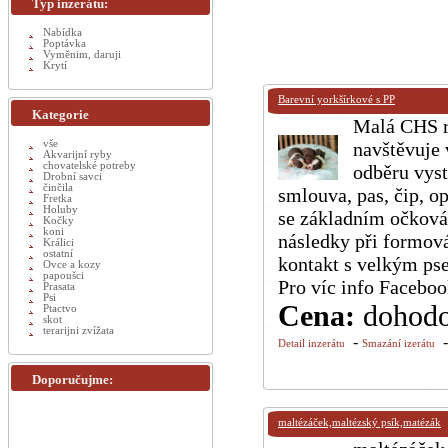
Typ inzerátu:
Nabídka
Poptávka
Vyměnim, daruji
Krytí
Barevní yorkšírkové s PP
Kategorie
Malá CHS ro
vše
navštěvuje 
Akvarijní ryby
chovatelské potreby
odběru vyst
Drobní savci
činčila
smlouva, pas, čip, o
Fretka
Holuby
se základním očková
Kočky
koni
následky při formová
Králici
ostatní
kontakt s velkým ps
Ovce a kozy
papoušci
Pro víc info Faceboo
Prasata
Psi
Cena:
dohod
Ptactvo
skot
terarijni zvížata
-
Detail inzerátu
Smazání izerátu
Doporučujme:
maltézáček,maltézský psík,matézák