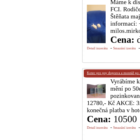
Máme k disp
FCI. Rodiče
Štěňata maj
informací: 
milos.mir
Cena:
-
Detail inzerátu
Smazání izerátu
Kotec pro psy doprava a montáž po 
Vyrábíme ko
mění po 50c
pozinkované
12780,- Kč AKCE: 3x
konečná platba v ho
Cena:
10500
-
Detail inzerátu
Smazání izerátu