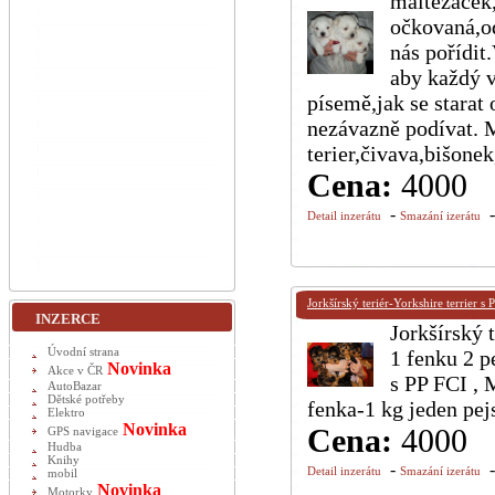
maltézáček,
očkovaná,o
nás pořídi
aby každý v
písemě,jak se starat
nezávazně podívat. M
terier,čivava,bišone
Cena:
4000
-
Detail inzerátu
Smazání izerátu
Jorkšírský teriér-Yorkshire terrier s 
INZERCE
Jorkšírský 
Úvodní strana
1 fenku 2 p
Novinka
Akce v ČR
s PP FCI , 
AutoBazar
Dětské potřeby
fenka-1 kg jeden pej
Elektro
Novinka
Cena:
4000
GPS navigace
Hudba
Knihy
-
Detail inzerátu
Smazání izerátu
mobil
Novinka
Motorky