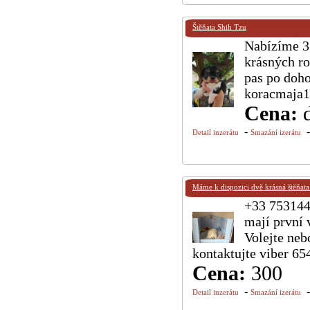
Štěňata Shih Tzu
Nabízíme 3 
krásných ro
pas po doh
koracmaja
Cena:
-
Detail inzerátu
Smazání izerátu
Máme k dispozici dvě krásná štěňat
+33 753144
mají první 
Volejte neb
kontaktujte viber 6
Cena:
300
-
Detail inzerátu
Smazání izerátu