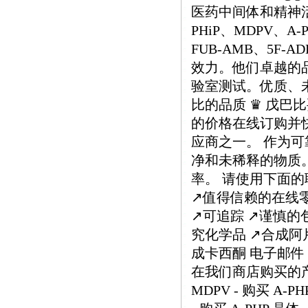
医药中间体和精神活
PHiP、MDPV、A
FUB-AMB、5F
效力。他们卓越的
验室测试。优质、
比的品质 ♛ 戊
的价格在线订购并
应商之一。 作为
净和未稀释的物质。
率。 请使用下面的
↗️值得信赖的在线零
↗️可追踪 ↗️谨慎
究化学品 ↗️合成阿
成卡西酮 电子邮件：med
在我们商店购买的产品列
MDPV - 购买 A-PH