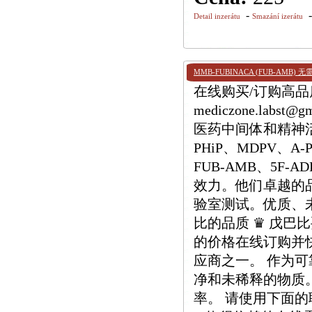
-
Detail inzerátu
Smazání izerátu
MMB-FUBINACA (FUB-AMB)
在线购买/订购高品质 
mediczone.lab
医药中间体和精神活
PHiP、MDPV、A
FUB-AMB、5F
效力。他们卓越的
验室测试。优质、
比的品质 ♛ 戊
的价格在线订购并
应商之一。 作为
净和未稀释的物质。
率。 请使用下面的