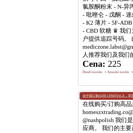
氯胺酮粉末 - N-异
- 吡唑仑 - 戊酮 - 
- K2 薄片 - 5F-ADB
- CBD 软糖 ♛
户提供追踪号码。 邮箱：h
mediczone.labs
人推荐我们及我们
Cena:
225
-
Detail inzerátu
Smazání izerátu
在中国订购ADB-CHMINACA，
在线购买/订购高品质 
homeszxtrading.
@nashpolis
应商。 我们的主要产品