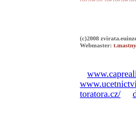
1195
1196
1197
1198
1199
1200
120
(c)2008 zvirata.euinz
Webmaster:
t.mastny
www.capreali
www.ucetnictvi
toratora.cz/