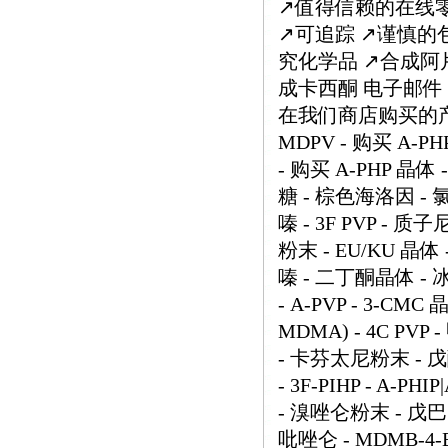
↗️值得信赖的在线零
↗️可追踪 ↗️谨慎
究化学品 ↗️合成阿
成卡西酮 电子邮件：med
在我们商店购买的产品列
MDPV - 购买 A-PH
- 购买 A-PHP 晶体
糖 - 棕色海洛因 - 氯
嗪 - 3F PVP - 
粉末 - EU/KU 晶体 -
嗪 - 二丁酮晶体 - 
- A-PVP - 3-CM
MDMA) - 4C PVP
- 卡芬太尼粉末 - 戊酮 -
- 3F-PIHP - A-P
- 溴唑仑粉末 - 戊
吡唑仑 - MDMB-4-E