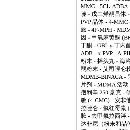
MMC - 5CL-ADB
嗪 - 戊二烯酮晶体 - O
PVP 晶体 - 4-M
旅 - 4F-MPH - MD
因 - 甲氧麻黄酮 (BK-
丁酮 - GBL γ-丁内酯
ADB - α-PVP - A-
粉末 - 摇头丸 - 海
酮粉末 - 艾司唑仑粉末 -
MDMB-BINACA 
片剂 - MDMA 活动 
孢利辛 250 毫克 - 
敏 (4-CMC) - 安非
拉唑仑 - 氟红霉素 (
胺 - 去甲氟拉西泮 -
达非尼（粉末和晶体） 