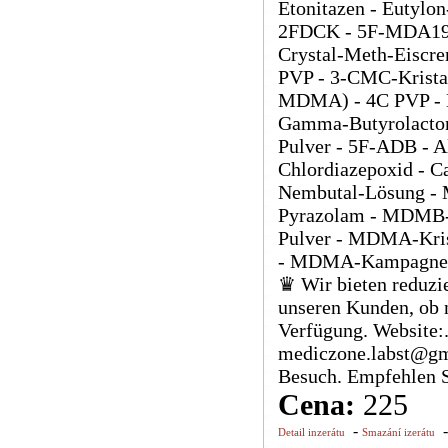
Etonitazen - Eutylo
2FDCK - 5F-MDA19 - 
Crystal-Meth-Eiscre
PVP - 3-CMC-Kristal
MDMA) - 4C PVP - M
Gamma-Butyrolacton
Pulver - 5F-ADB - A
Chlordiazepoxid - Ca
Nembutal-Lösung - M
Pyrazolam - MDMB-
Pulver - MDMA-Krist
- MDMA-Kampagne -
♛ Wir bieten reduzie
unseren Kunden, ob 
Verfügung. Website:..
mediczone.labst@gm
Besuch. Empfehlen S
Cena:
225
-
Detail inzerátu
Smazání izerátu