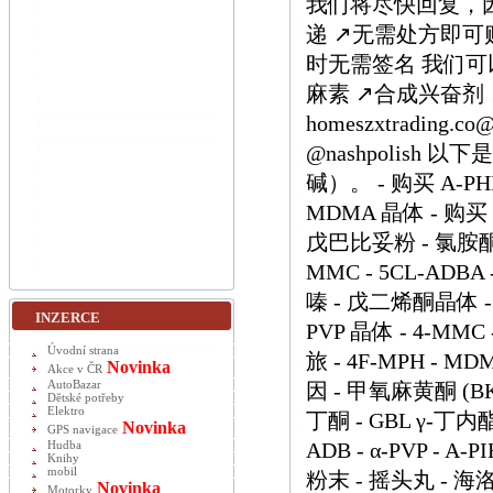
我们将尽快回复，因为
递 ↗️无需处方即可购
时无需签名 我们可以
麻素 ↗️合成兴奋剂
homeszxtrading.
@nashpolish
碱）。 - 购买 A-PHI
MDMA 晶体 - 购买 
戊巴比妥粉 - 氯胺酮 
MMC - 5CL-ADB
嗪 - 戊二烯酮晶体 - O
INZERCE
PVP 晶体 - 4-M
Úvodní strana
旅 - 4F-MPH - MD
Novinka
Akce v ČR
AutoBazar
因 - 甲氧麻黄酮 (BK-
Dětské potřeby
Elektro
丁酮 - GBL γ-丁内酯
Novinka
GPS navigace
ADB - α-PVP - A-
Hudba
Knihy
mobil
粉末 - 摇头丸 - 海
Novinka
Motorky