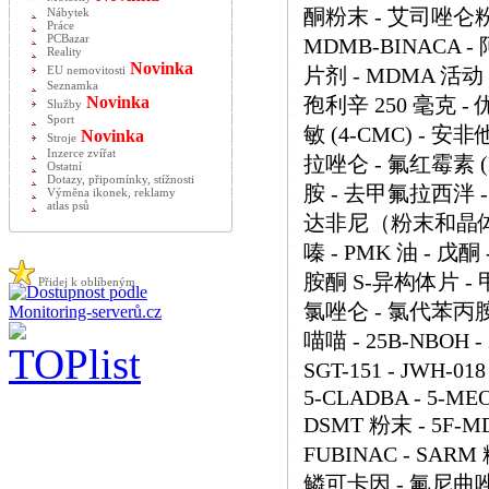
酮粉末 - 艾司唑仑粉末 -
Nábytek
Práce
PCBazar
MDMB-BINACA 
Reality
Novinka
片剂 - MDMA 活动 
EU nemovitosti
Seznamka
Novinka
孢利辛 250 毫克 - 
Služby
Sport
敏 (4-CMC) - 安非
Novinka
Stroje
Inzerce zvířat
拉唑仑 - 氟红霉素 (
Ostatní
Dotazy, připomínky, stížnosti
胺 - 去甲氟拉西泮 -
Výměna ikonek, reklamy
atlas psů
达非尼（粉末和晶体） 
嗪 - PMK 油 - 戊
胺酮 S-异构体片 - 
Přidej k oblíbeným
氯唑仑 - 氯代苯丙胺
喵喵 - 25B-NBOH - 2
SGT-151 - JWH-018
5-CLADBA - 5-MEO-
DSMT 粉末 - 5F-MD
FUBINAC - SARM
鳞可卡因 - 氟尼曲唑仑