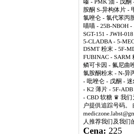
嗪 - PMK 油 - 戊
胺酮 S-异构体片 - 
氯唑仑 - 氯代苯丙胺
喵喵 - 25B-NBOH - 2
SGT-151 - JWH-018
5-CLADBA - 5-MEO-
DSMT 粉末 - 5F-MD
FUBINAC - SARM
鳞可卡因 - 氟尼曲唑仑
氯胺酮粉末 - N-异
- 吡唑仑 - 戊酮 - 
- K2 薄片 - 5F-ADB
- CBD 软糖 ♛
户提供追踪号码。 邮箱：h
mediczone.labs
人推荐我们及我们
Cena:
225