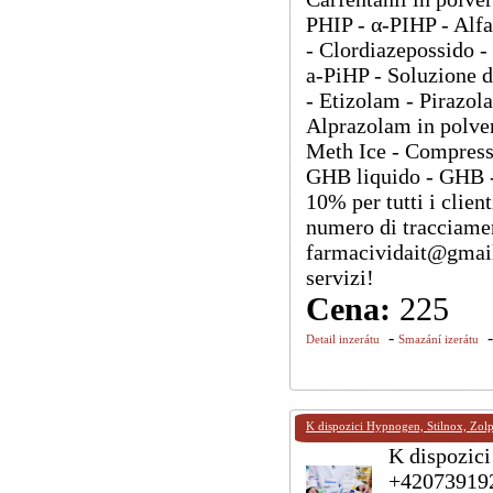
PHIP - α-PIHP - Alf
- Clordiazepossido -
a-PiHP - Soluzione 
- Etizolam - Piraz
Alprazolam in polver
Meth Ice - Compres
GHB liquido - GHB -
10% per tutti i client
numero di tracciament
farmacividait@gmail.
servizi!
Cena:
225
-
Detail inzerátu
Smazání izerátu
K dispozici Hypnogen, Stilnox, Zo
K dispozic
+420739192