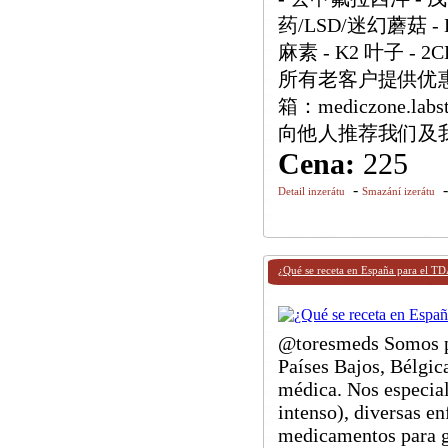
药/LSD/迷幻蘑菇 - L
麻素 - K2 叶子 - 2C
所有老客户提供优惠
箱：mediczone.la
向他人推荐我们及
Cena:
225
-
Detail inzerátu
Smazání izerátu
¿Qué se receta en España para el T
@toresmeds Somos pr
Países Bajos, Bélgic
médica. Nos especial
intenso), diversas 
medicamentos para g