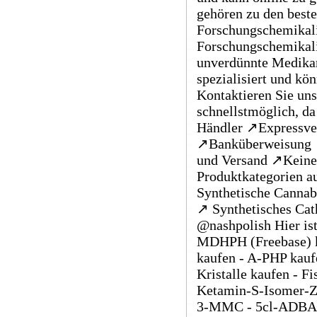
gehören zu den beste
Forschungschemikalie
Forschungschemikali
unverdünnte Medikam
spezialisiert und kö
Kontaktieren Sie uns
schnellstmöglich, da
Händler ↗️Expressve
↗️Banküberweisung ↗
und Versand ↗️Keine 
Produktkategorien a
Synthetische Cannab
↗️ Synthetisches Cat
@nashpolish Hier ist
MDHPH (Freebase) k
kaufen - A-PHP kauf
Kristalle kaufen - 
Ketamin-S-Isomer-Zu
3-MMC - 5cl-ADBA - 