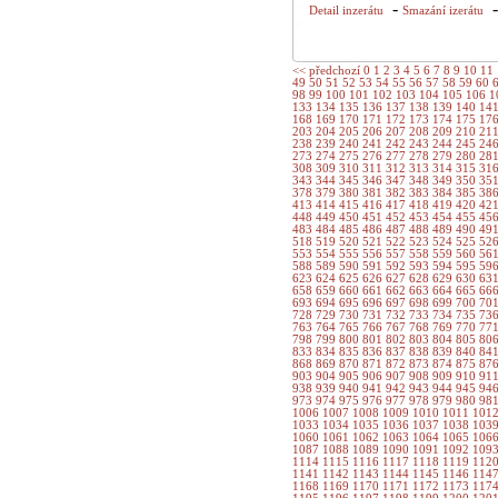
-
Detail inzerátu
Smazání izerátu
<< předchozí
0
1
2
3
4
5
6
7
8
9
10
11
49
50
51
52
53
54
55
56
57
58
59
60
98
99
100
101
102
103
104
105
106
1
133
134
135
136
137
138
139
140
14
168
169
170
171
172
173
174
175
17
203
204
205
206
207
208
209
210
21
238
239
240
241
242
243
244
245
24
273
274
275
276
277
278
279
280
28
308
309
310
311
312
313
314
315
31
343
344
345
346
347
348
349
350
35
378
379
380
381
382
383
384
385
38
413
414
415
416
417
418
419
420
42
448
449
450
451
452
453
454
455
45
483
484
485
486
487
488
489
490
49
518
519
520
521
522
523
524
525
52
553
554
555
556
557
558
559
560
56
588
589
590
591
592
593
594
595
59
623
624
625
626
627
628
629
630
63
658
659
660
661
662
663
664
665
66
693
694
695
696
697
698
699
700
70
728
729
730
731
732
733
734
735
73
763
764
765
766
767
768
769
770
77
798
799
800
801
802
803
804
805
80
833
834
835
836
837
838
839
840
84
868
869
870
871
872
873
874
875
87
903
904
905
906
907
908
909
910
91
938
939
940
941
942
943
944
945
94
973
974
975
976
977
978
979
980
98
1006
1007
1008
1009
1010
1011
101
1033
1034
1035
1036
1037
1038
103
1060
1061
1062
1063
1064
1065
106
1087
1088
1089
1090
1091
1092
109
1114
1115
1116
1117
1118
1119
112
1141
1142
1143
1144
1145
1146
114
1168
1169
1170
1171
1172
1173
117