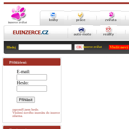
inzerce zvířat
Vložit nový
inzerce zvířat
Hledej
Přihlášení:
E-mail:
Heslo:
zapoměl jsem heslo.
Vložení nového inzerátu do inzerce
zdarma.