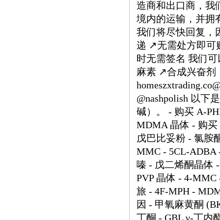
造商和出口商，我
境内的运输，并拥有
我们将尽快回复，因为
递 ↗️无需处方即可购
时无需签名 我们可以
麻素 ↗️合成兴奋剂
homeszxtrading.
@nashpolish
碱）。 - 购买 A-PHI
MDMA 晶体 - 购买 
戊巴比妥粉 - 氯胺酮 
MMC - 5CL-ADB
嗪 - 戊二烯酮晶体 - O
PVP 晶体 - 4-M
旅 - 4F-MPH - MD
因 - 甲氧麻黄酮 (BK-
丁酮 - GBL γ-丁内酯