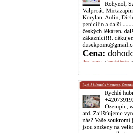
Rohynol, Sa
Valproát, Mirtazapin
Korylan, Aulin, Dicl
penicilin a další ....
českých lékáren. dal
zákazníci!!!. děkuj
dusekpoint@gmail.
Cena:
dohod
-
Detail inzerátu
Smazání izerátu
Rychlé hubnutí s Mounjaro, Ozemp
Rychlé hub
+420739192
Ozempic, 
atd. Zajišťujeme vyn
nás? Vaše soukromí 
jsou sníženy na velk