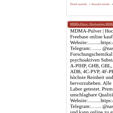
-
Detail inzerátu
Smazání izerátu
MDMA-Pulver | Hochwertige MDMA-
MDMA-Pulver | Hoc
Freebase online kauf
Website:..........ht
Telegram:….... @nash
Forschungschemikal
psychoaktiven Subs
A-PIHP, GHB, GBL,
ADB, 4C-PVP, 4F-PHP
höchste Reinheit und
hervorzuheben. Alle
Labor getestet. Prem
unschlagbare Qualit
Website:..........ht
Telegram:….... @nash
und kann online zu g