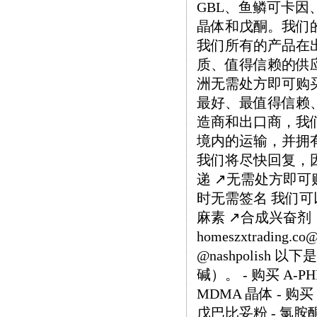
GBL、鱼鳞可卡因、M
晶体和戊酮。我们
我们所有的产品在
质、值得信赖的供
洲无需处方即可购
最好、最值得信赖
造商和出口商，我
境内的运输，并拥有
我们将尽快回复，因为
递 ↗️无需处方即可购
时无需签名 我们可以
麻素 ↗️合成兴奋剂
homeszxtrading.
@nashpolish
碱）。 - 购买 A-PHI
MDMA 晶体 - 购买 
戊巴比妥粉 - 氯胺酮 