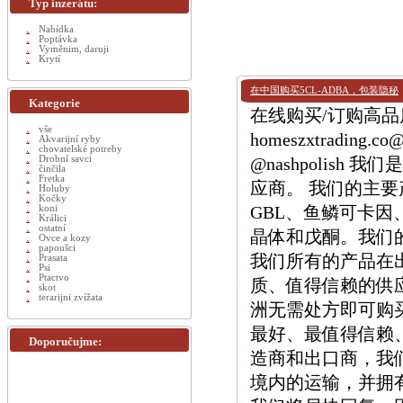
Typ inzerátu:
Nabídka
Poptávka
Vyměnim, daruji
Krytí
在中国购买5CL-ADBA，包装隐秘
Kategorie
在线购买/订购高品质 
vše
homeszxtrading.
Akvarijní ryby
chovatelské potreby
Drobní savci
@nashpolis
činčila
Fretka
应商。 我们的主要产品
Holuby
Kočky
GBL、鱼鳞可卡因、M
koni
Králici
ostatní
晶体和戊酮。我们
Ovce a kozy
papoušci
我们所有的产品在
Prasata
Psi
Ptactvo
质、值得信赖的供
skot
terarijni zvížata
洲无需处方即可购
最好、最值得信赖
Doporučujme:
造商和出口商，我
境内的运输，并拥有