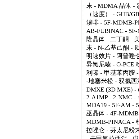
末 - MDMA 晶体 
（速度） - GHB/GB
溴啡 - 5F-MDMB-P
AB-FUBINAC - 
隆晶体 - 二丁酮 -
末 - N-乙基己酮 
明速效片 - 阿普唑仑粉
异氯尼嗪 - O-PCE
利嗪 - 甲基苯丙胺 -
-地塞米松 - 双氯西泮 
DMXE (3D MXE) - (
2-A1MP - 2-NMC - 
MDA19 - 5F-AM - 
巫晶体 - 4F-MDMB-B
MDMB-PINACA 
拉唑仑 - 芬太尼粉末 
- 去甲氟拉西泮 - 戊