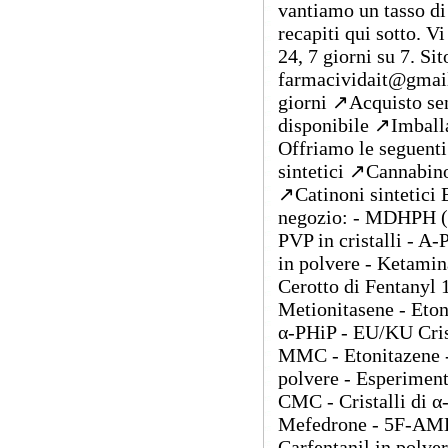
vantiamo un tasso di
recapiti qui sotto. V
24, 7 giorni su 7. Sit
farmacividait@gmail.
giorni ↗️Acquisto se
disponibile ↗️Imball
Offriamo le seguenti
sintetici ↗️Cannabino
↗️Catinoni sintetici 
negozio: - MDHPH (
PVP in cristalli - A
in polvere - Ketamin
Cerotto di Fentanyl
Metionitasene - Eton
α-PHiP - EU/KU Cris
MMC - Etonitazene - 
polvere - Esperiment
CMC - Cristalli di
Mefedrone - 5F-AMB
Carfentanil in polv