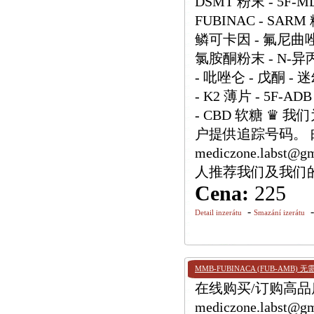
DSMT 粉末 - 5F-MD
FUBINAC - SARM
鳞可卡因 - 氟尼曲唑仑
氯胺酮粉末 - N-异
- 吡唑仑 - 戊酮 - 
- K2 薄片 - 5F-ADB
- CBD 软糖 ♛
户提供追踪号码。 邮箱：h
mediczone.labs
人推荐我们及我们
Cena:
225
-
Detail inzerátu
Smazání izerátu
MMB-FUBINACA (FUB-AMB)
在线购买/订购高品质 
mediczone.lab