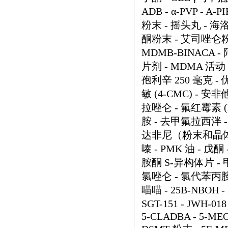
ADB - α-PVP - A-
粉末 - 摇头丸 - 海
酮粉末 - 艾司唑仑粉末 -
MDMB-BINACA 
片剂 - MDMA 活动 
孢利辛 250 毫克 - 
敏 (4-CMC) - 安非
拉唑仑 - 氟红霉素 (
胺 - 去甲氟拉西泮 -
达非尼（粉末和晶体） 
嗪 - PMK 油 - 戊
胺酮 S-异构体片 - 
氯唑仑 - 氯代苯丙胺
喵喵 - 25B-NBOH - 2
SGT-151 - JWH-018
5-CLADBA - 5-MEO-