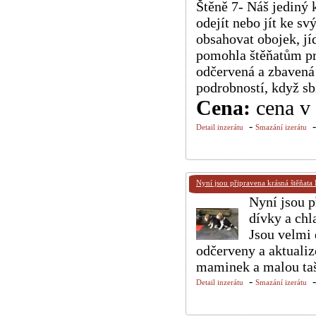
Štěně 7- Náš jediný 
odejít nebo jít ke s
obsahovat obojek, jí
pomohla štěňatům pr
odčervená a zbavená
podrobností, když sbí
Cena:
cena v 
-
Detail inzerátu
Smazání izerátu
Nyní jsou připravena krásná štěňata
Nyní jsou p
dívky a chl
Jsou velmi 
odčerveny a aktuali
maminek a malou t
-
Detail inzerátu
Smazání izerátu