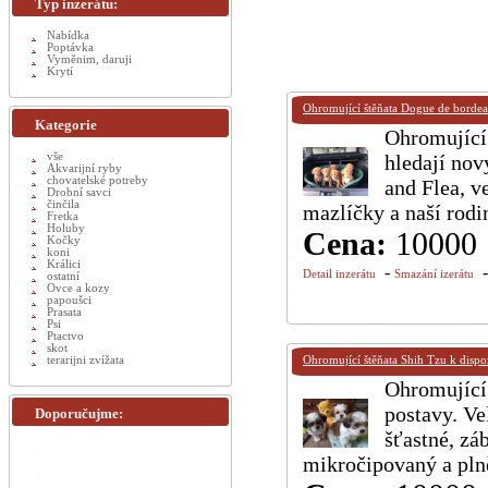
Typ inzerátu:
Nabídka
Poptávka
Vyměnim, daruji
Krytí
Ohromující štěňata Dogue de bordea
Kategorie
Ohromující
vše
hledají nov
Akvarijní ryby
chovatelské potreby
and Flea, v
Drobní savci
činčila
mazlíčky a naší rodi
Fretka
Holuby
Cena:
10000
Kočky
koni
Králici
-
Detail inzerátu
Smazání izerátu
ostatní
Ovce a kozy
papoušci
Prasata
Psi
Ptactvo
skot
terarijni zvížata
Ohromující štěňata Shih Tzu k dispoz
Ohromující 
postavy. Ve
Doporučujme:
šťastné, zá
mikročipovaný a pln