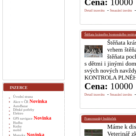
Cena:
10000
-
Detail inzerátu
Smazání izerátu
Štěňata krásného bostonského teriéra
Štěňata krá
vrhem štěňa
štěňata poc
s dětmi i jinými dom
svých nových nav
KONTROLA PLNÉH
Cena:
10000
INZERCE
-
Detail inzerátu
Smazání izerátu
Úvodní strana
Novinka
Akce v ČR
AutoBazar
Dětské potřeby
Elektro
Novinka
GPS navigace
Francouzský buldoček
Hudba
Máme k disp
Knihy
mobil
Veterinář z
Novinka
Motorky