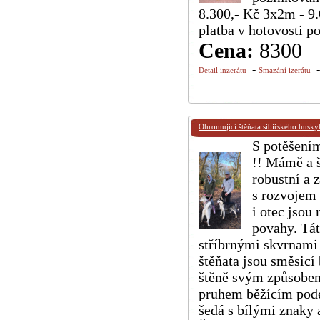
8.300,- Kč 3x2m - 9
platba v hotovosti p
Cena:
8300
-
Detail inzerátu
Smazání izerátu
Ohromující štěňata sibiřského hus
S potěšením
!! Mámě a š
robustní a 
s rozvojem 
i otec jsou
povahy. Tát
stříbrnými skvrnami
štěňata jsou směsicí
štěně svým způsobem 
pruhem běžícím podél
šedá s bílými znaky 