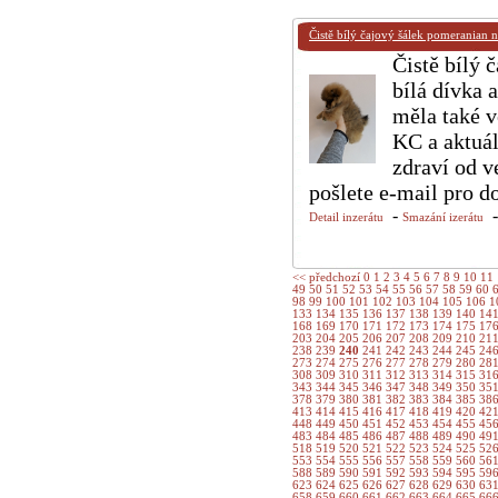
Čistě bílý čajový šálek pomeranian 
Čistě bílý 
bílá dívka 
měla také v
KC a aktuál
zdraví od v
pošlete e-mail pro
-
Detail inzerátu
Smazání izerátu
<< předchozí
0
1
2
3
4
5
6
7
8
9
10
11
49
50
51
52
53
54
55
56
57
58
59
60
98
99
100
101
102
103
104
105
106
1
133
134
135
136
137
138
139
140
14
168
169
170
171
172
173
174
175
17
203
204
205
206
207
208
209
210
21
238
239
240
241
242
243
244
245
24
273
274
275
276
277
278
279
280
28
308
309
310
311
312
313
314
315
31
343
344
345
346
347
348
349
350
35
378
379
380
381
382
383
384
385
38
413
414
415
416
417
418
419
420
42
448
449
450
451
452
453
454
455
45
483
484
485
486
487
488
489
490
49
518
519
520
521
522
523
524
525
52
553
554
555
556
557
558
559
560
56
588
589
590
591
592
593
594
595
59
623
624
625
626
627
628
629
630
63
658
659
660
661
662
663
664
665
66