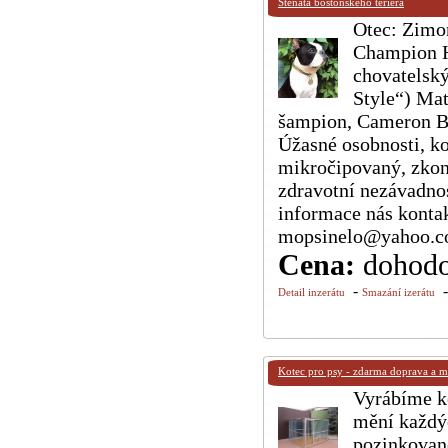
Štěňata bostonského teriéra
Otec: Zimo
Champion H
chovatelský
Style“) Mat
šampion, Cameron B
Úžasné osobnosti, k
mikročipovaný, zkon
zdravotní nezávadnos
informace nás konta
mopsinelo@yahoo.co
Cena:
dohod
-
Detail inzerátu
Smazání izerátu
Kotec pro psy - zdarma doprava a m
Vyrábíme k
mění každýc
pozinkovan