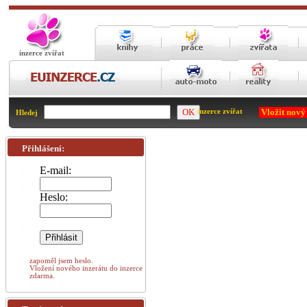
inzerce zvířat
Vložit nový
inzerce zvířat
Hledej
Přihlášení:
E-mail:
Heslo:
zapoměl jsem heslo.
Vložení nového inzerátu do inzerce
zdarma.