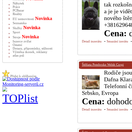
tak rozkošn
Nábytek
Práce
a je je vid
PCBazar
Reality
nového štěn
Novinka
EU nemovitosti
Seznamka
+381629648
Novinka
Služby
Cena:
Sport
Novinka
Stroje
-
Inzerce zvířat
Detail inzerátu
Smazání izerátu
Ostatní
Dotazy, připomínky, stížnosti
Výměna ikonek, reklamy
atlas psů
Štěňata Pembroke Welsh Corgi
Rodiče jsou
Přidej k oblíbeným
Dafna Klara
Telefonní 
Srbsko, Evropa
Cena:
dohod
-
Detail inzerátu
Smazání izerátu