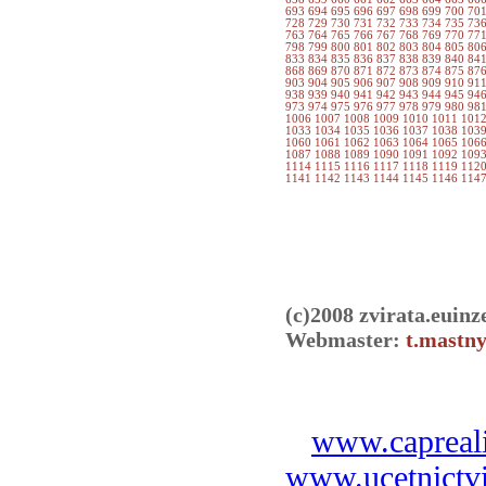
693
694
695
696
697
698
699
700
70
728
729
730
731
732
733
734
735
73
763
764
765
766
767
768
769
770
77
798
799
800
801
802
803
804
805
80
833
834
835
836
837
838
839
840
84
868
869
870
871
872
873
874
875
87
903
904
905
906
907
908
909
910
91
938
939
940
941
942
943
944
945
94
973
974
975
976
977
978
979
980
98
1006
1007
1008
1009
1010
1011
101
1033
1034
1035
1036
1037
1038
103
1060
1061
1062
1063
1064
1065
106
1087
1088
1089
1090
1091
1092
109
1114
1115
1116
1117
1118
1119
112
1141
1142
1143
1144
1145
1146
114
(c)2008 zvirata.euinz
Webmaster:
t.mastny
www.capreali
www.ucetnictvi