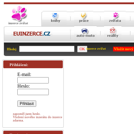
inzerce zvířat
Vložit nový
inzerce zvířat
Hledej
Přihlášení:
E-mail:
Heslo:
zapoměl jsem heslo.
Vložení nového inzerátu do inzerce
zdarma.