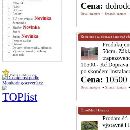
Cena:
dohod
Nábytek
Práce
PCBazar
-
Reality
Detail inzerátu
Smazání izerátu
Novinka
EU nemovitosti
Seznamka
Novinka
Služby
Sport
Novinka
Stroje
Kotce pro psy, doprava a montáž zd
Inzerce zvířat
Produkujem
Ostatní
Dotazy, připomínky, stížnosti
50cm. Zákla
Výměna ikonek, reklamy
atlas psů
trapézového
10500,- Kč Doprava 
po skončení instalac
Přidej k oblíbeným
Cena:
10500
-
Detail inzerátu
Smazání izerátu
Čokoládový labrador
Prodám šť. 
výstavně i 