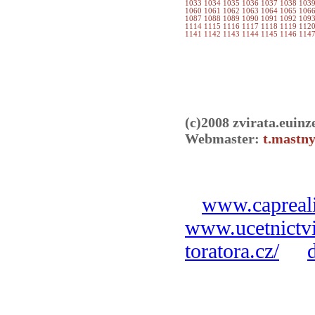
1033
1034
1035
1036
1037
1038
103
1060
1061
1062
1063
1064
1065
106
1087
1088
1089
1090
1091
1092
109
1114
1115
1116
1117
1118
1119
112
1141
1142
1143
1144
1145
1146
114
(c)2008 zvirata.euinz
Webmaster:
t.mastny
www.capreali
www.ucetnictvi
toratora.cz/