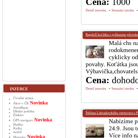
Cena:
1000
-
Detail inzerátu
Smazání izerátu
Ragdoll koťátka s průkazem původu
Malá chs na
rodokmenem.
cyklicky od
povahy. Koťátka jsou
Výbavička,chovatelsk
Cena:
dohod
-
INZERCE
Detail inzerátu
Smazání izerátu
Úvodní strana
Novinka
Akce v ČR
AutoBazar
Dětské potřeby
Štěňata Labradorského retrievera s 
Elektro
Novinka
Nabízíme p
GPS navigace
Hudba
24.9. Jsou 
Knihy
mobil
Více info n
Novinka
Motorky