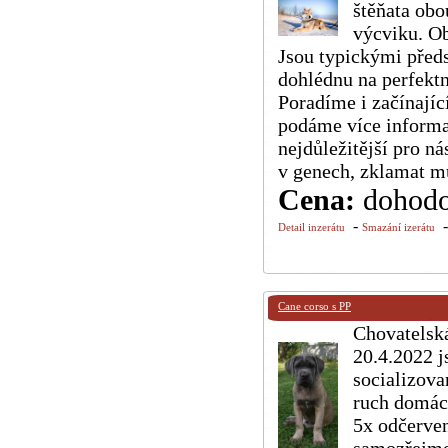
štěňata obo
výcviku. Ob
Jsou typickými předs
dohlédnu na perfektn
Poradíme i začínajíc
podáme více informa
nejdůležitější pro n
v genech, zklamat m
Cena:
dohod
-
Detail inzerátu
Smazání izerátu
Cane corso s PP
Chovatelská
20.4.2022 j
socializova
ruch domácn
5x odčerven