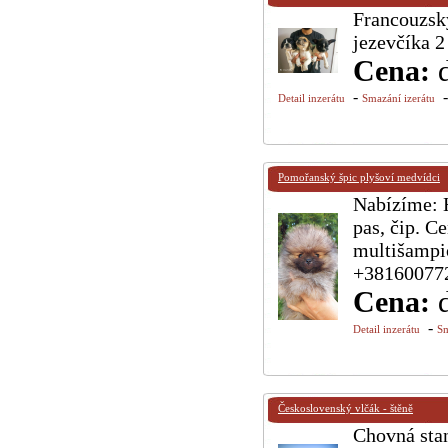
Francouzský
jezevčíka 2
Cena:
-
Detail inzerátu
Smazání izerátu
Pomořanský špic plyšoví medvídci
Nabízíme: 
pas, čip. C
multišampi
+38160077
Cena:
-
Detail inzerátu
Sm
Československý vlčák - štěně
Chovná stan