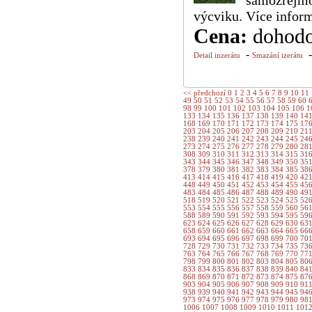
samozřejmos
výcviku. Více infor
Cena:
dohod
-
Detail inzerátu
Smazání izerátu
<< předchozí
0
1
2
3
4
5
6
7
8
9
10
11
49
50
51
52
53
54
55
56
57
58
59
60
98
99
100
101
102
103
104
105
106
1
133
134
135
136
137
138
139
140
14
168
169
170
171
172
173
174
175
17
203
204
205
206
207
208
209
210
21
238
239
240
241
242
243
244
245
24
273
274
275
276
277
278
279
280
28
308
309
310
311
312
313
314
315
31
343
344
345
346
347
348
349
350
35
378
379
380
381
382
383
384
385
38
413
414
415
416
417
418
419
420
42
448
449
450
451
452
453
454
455
45
483
484
485
486
487
488
489
490
49
518
519
520
521
522
523
524
525
52
553
554
555
556
557
558
559
560
56
588
589
590
591
592
593
594
595
59
623
624
625
626
627
628
629
630
63
658
659
660
661
662
663
664
665
66
693
694
695
696
697
698
699
700
70
728
729
730
731
732
733
734
735
73
763
764
765
766
767
768
769
770
77
798
799
800
801
802
803
804
805
80
833
834
835
836
837
838
839
840
84
868
869
870
871
872
873
874
875
87
903
904
905
906
907
908
909
910
91
938
939
940
941
942
943
944
945
94
973
974
975
976
977
978
979
980
98
1006
1007
1008
1009
1010
1011
101