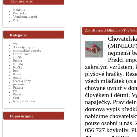
Typ inzerátu:
Nabídka
Poptávka
Vyměnim, daruji
Krytí
Zakrslí beránci Minilop s VP (předci
Kategorie
Chovatelská
vše
(MINILOP) s
Akvarijní ryby
chovatelské potreby
nejmenší be
Drobní savci
činčila
Předci imp
Fretka
Holuby
zakrslým vzrůstem, k
Kočky
koni
plyšové hračky. Rez
Králici
ostatní
všech mláďátek (cca 
Ovce a kozy
papoušci
chované uvnitř v dom
Prasata
Psi
člověkem i dětmi. Vy
Ptactvo
skot
napáječky. Pravideln
terarijni zvížata
domova výpis předků
nabízíme chovatelsk
Doporučujme:
pouze osobní u nás. 
056 727 kdykoliv. Pl