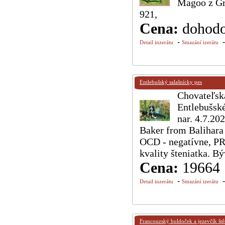
Magoo z Gr
921,
Cena:
dohod
-
Detail inzerátu
Smazání izerátu
Entlebušský salašnícky pes
Chovateľská
Entlebušské
nar. 4.7.20
Baker from Balihara
OCD - negatívne, PRA
kvality šteniatka. B
Cena:
19664
-
Detail inzerátu
Smazání izerátu
Francouzský buldoček a jezevčík ště