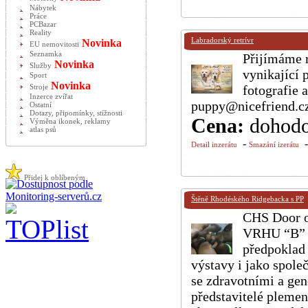
Nábytek
Práce
PCBazar
Reality
Labradorský retrívr
Novinka
EU nemovitosti
Seznamka
Přijímáme r
Novinka
Služby
vynikající
Sport
Novinka
fotografie 
Stroje
Inzerce zvířat
puppy@nicefriend.c
Ostatní
Dotazy, připomínky, stížnosti
Cena:
dohod
Výměna ikonek, reklamy
atlas psů
-
Detail inzerátu
Smazání izerátu
Přidej k oblíbeným
Štěně Rhodéského Ridgebacka s PP
CHS Door op
VRHU “B” n
předpoklad 
výstavy i jako spole
se zdravotními a gen
představitelé plemen