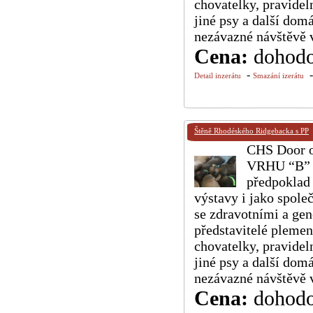
chovatelky, pravidel
jiné psy a další domá
nezávazné návštěvě 
Cena:
dohod
-
Detail inzerátu
Smazání izerátu
Štěně Rhodéského Ridgebacka s PP
CHS Door op
VRHU “B” n
předpoklad 
výstavy i jako spole
se zdravotními a gen
představitelé plemen
chovatelky, pravidel
jiné psy a další domá
nezávazné návštěvě 
Cena:
dohod