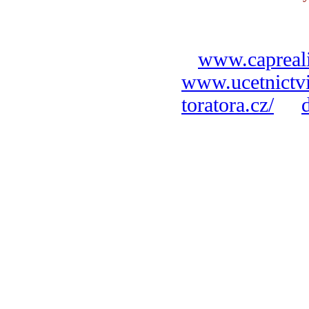
www.capreali
www.ucetnictvi
toratora.cz/