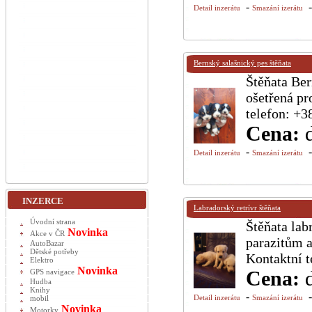
-
Detail inzerátu
Smazání izerátu
Bernský salašnický pes štěňata
Štěňata Ber
ošetřená pr
telefon: +
Cena:
-
Detail inzerátu
Smazání izerátu
INZERCE
Labradorský retrívr štěňata
Úvodní strana
Štěňata lab
Novinka
Akce v ČR
parazitům 
AutoBazar
Dětské potřeby
Kontaktní 
Elektro
Novinka
Cena:
GPS navigace
Hudba
Knihy
-
Detail inzerátu
Smazání izerátu
mobil
Novinka
Motorky