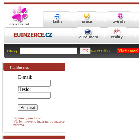
inzerce zvířat
Vložit nový
inzerce zvířat
Hledej
Přihlášení:
E-mail:
Heslo:
zapoměl jsem heslo.
Vložení nového inzerátu do inzerce
zdarma.