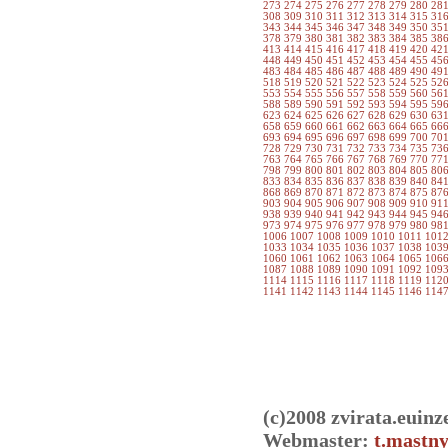
273
274
275
276
277
278
279
280
28
308
309
310
311
312
313
314
315
31
343
344
345
346
347
348
349
350
35
378
379
380
381
382
383
384
385
38
413
414
415
416
417
418
419
420
42
448
449
450
451
452
453
454
455
45
483
484
485
486
487
488
489
490
49
518
519
520
521
522
523
524
525
52
553
554
555
556
557
558
559
560
56
588
589
590
591
592
593
594
595
59
623
624
625
626
627
628
629
630
63
658
659
660
661
662
663
664
665
66
693
694
695
696
697
698
699
700
70
728
729
730
731
732
733
734
735
73
763
764
765
766
767
768
769
770
77
798
799
800
801
802
803
804
805
80
833
834
835
836
837
838
839
840
84
868
869
870
871
872
873
874
875
87
903
904
905
906
907
908
909
910
91
938
939
940
941
942
943
944
945
94
973
974
975
976
977
978
979
980
98
1006
1007
1008
1009
1010
1011
101
1033
1034
1035
1036
1037
1038
103
1060
1061
1062
1063
1064
1065
106
1087
1088
1089
1090
1091
1092
109
1114
1115
1116
1117
1118
1119
112
1141
1142
1143
1144
1145
1146
114
(c)2008 zvirata.euinz
Webmaster:
t.mastny