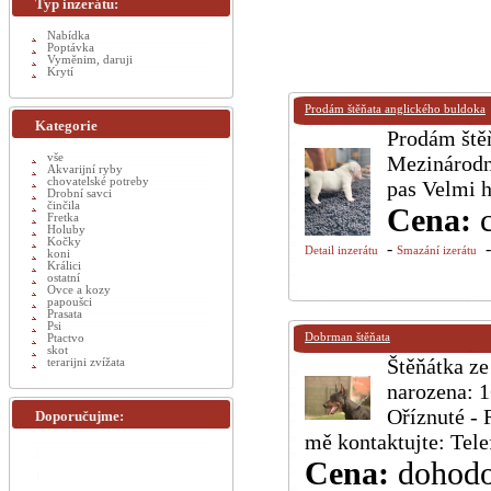
Typ inzerátu:
Nabídka
Poptávka
Vyměnim, daruji
Krytí
Prodám štěňata anglického buldoka
Kategorie
Prodám ště
vše
Mezinárodn
Akvarijní ryby
chovatelské potreby
pas Velmi 
Drobní savci
činčila
Cena:
Fretka
Holuby
Kočky
-
Detail inzerátu
Smazání izerátu
koni
Králici
ostatní
Ovce a kozy
papoušci
Prasata
Psi
Dobrman štěňata
Ptactvo
skot
Štěňátka ze
terarijni zvížata
narozena: 1
Oříznuté - 
Doporučujme:
mě kontaktujte: Te
Cena:
dohod