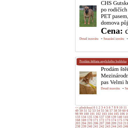
CHS Gutské 
po rodičích
PET pasem,
domova půjd
Cena:
-
Detail inzerátu
Smazání izerátu
Prodám štěňata anglického buldoka
Prodám ště
Mezinárodn
pas Velmi 
-
Detail inzerátu
Sm
<< předchozí
0
1
2
3
4
5
6
7
8
9
10
11
49
50
51
52
53
54
55
56
57
58
59
60
98
99
100
101
102
103
104
105
106
1
133
134
135
136
137
138
139
140
14
168
169
170
171
172
173
174
175
17
203
204
205
206
207
208
209
210
21
238
239
240
241
242
243
244
245
24