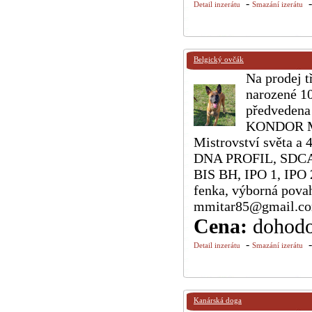
-
Detail inzerátu
Smazání izerátu
Belgický ovčák
Na prodej t
narozené 10
předvedena 
KONDOR MI-
Mistrovství světa a
DNA PROFIL, SDCA
BIS BH, IPO 1, IPO 2
fenka, výborná pova
mmitar85@gmail.c
Cena:
dohod
-
Detail inzerátu
Smazání izerátu
Kanárská doga