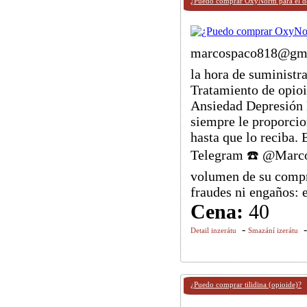
¿Puedo comprar OxyNorm para el d
marcospaco818@gmai
la hora de suministr
Tratamiento de opio
Ansiedad Depresión 
siempre le proporci
hasta que lo reciba
Telegram ☎️ @Marcos
volumen de su compr
fraudes ni engaños: e
Cena:
40
-
Detail inzerátu
Smazání izerátu
¿Puedo comprar tilidina (opioide)?