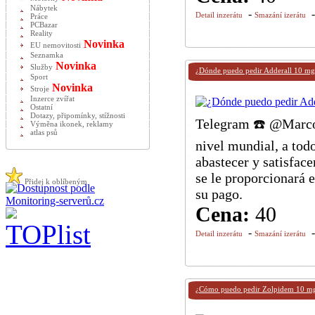
Nábytek
-
Detail inzerátu
Smazání izerátu
Práce
PCBazar
Reality
Novinka
EU nemovitosti
Seznamka
Novinka
Služby
¿Dónde puedo pedir Adderall 10 mg 
Sport
Novinka
Stroje
Inzerce zvířat
Ostatní
Dotazy, připomínky, stížnosti
Telegram ☎️ @Marcos
Výměna ikonek, reklamy
atlas psů
nivel mundial, a todo
abastecer y satisfac
se le proporcionará 
Přidej k oblíbeným
su pago.
Cena:
40
-
Detail inzerátu
Smazání izerátu
¿Cómo puedo pedir Zolpidem 10 mg 