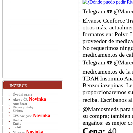
Telegram ☎️ @Marco
Elvanse Cenforce Tr
otros más; actualme
formatos en: Polvo L
proveedor de medicam
No requerimos ningún
medicamentos de cal
Telegram ☎️ @Marcos
medicamentos de la m
TDAH Insomnio Analg
Benzodiazepinas. Le 
INZERCE
proporcionaremos su
Úvodní strana
Novinka
reciba. Escríbanos 
Akce v ČR
AutoBazar
Dětské potřeby
@Marcosmeds para re
Elektro
su compra; también a
Novinka
GPS navigace
Hudba
engaños: es mejor cre
Knihy
mobil
Cena:
40
Novinka
Motorky