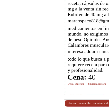
receta, cápsulas de 
mg a la venta sin rec
Rubifen de 40 mg a l
marcospaco818@gma
medicamentos en líne
mundo, no exigimos 
de peso Opioides An
Calambres musculare
interesa adquirir m
todo lo que busca a 
requiere receta para
y profesionalidad.
Cena:
40
-
Detail inzerátu
Smazání izerátu
¿Puedo comprar Oxycontin (opioide