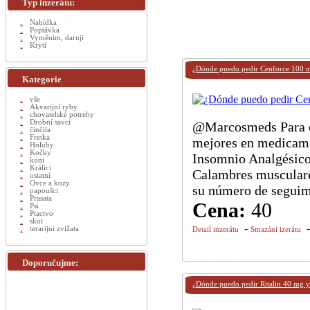
Typ inzerátu:
Nabídka
Poptávka
Vyměnim, daruji
Krytí
¿Dónde puedo pedir Cenforce 100 mg
Kategorie
vše
Akvarijní ryby
chovatelské potreby
Drobní savci
@Marcosmeds Para co
činčila
Fretka
mejores en medicame
Holuby
Kočky
Insomnio Analgésico
koni
Králici
Calambres musculare
ostatní
Ovce a kozy
su número de seguimi
papoušci
Prasata
Cena:
40
Psi
Ptactvo
skot
-
terarijni zvížata
Detail inzerátu
Smazání izerátu
Doporučujme:
¿Dónde puedo pedir Ritalin 40 mg y 