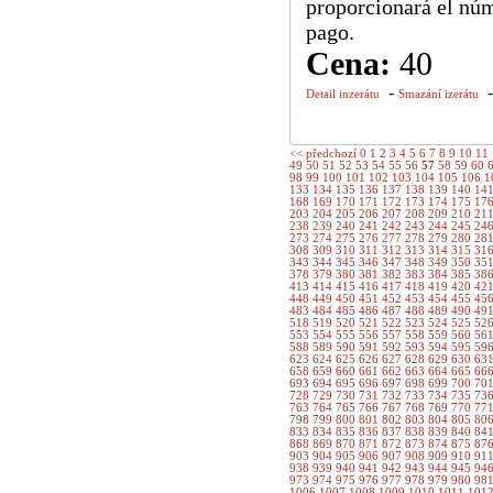
proporcionará el nú
pago.
Cena:
40
-
Detail inzerátu
Smazání izerátu
<< předchozí
0
1
2
3
4
5
6
7
8
9
10
11
49
50
51
52
53
54
55
56
57
58
59
60
98
99
100
101
102
103
104
105
106
1
133
134
135
136
137
138
139
140
14
168
169
170
171
172
173
174
175
17
203
204
205
206
207
208
209
210
21
238
239
240
241
242
243
244
245
24
273
274
275
276
277
278
279
280
28
308
309
310
311
312
313
314
315
31
343
344
345
346
347
348
349
350
35
378
379
380
381
382
383
384
385
38
413
414
415
416
417
418
419
420
42
448
449
450
451
452
453
454
455
45
483
484
485
486
487
488
489
490
49
518
519
520
521
522
523
524
525
52
553
554
555
556
557
558
559
560
56
588
589
590
591
592
593
594
595
59
623
624
625
626
627
628
629
630
63
658
659
660
661
662
663
664
665
66
693
694
695
696
697
698
699
700
70
728
729
730
731
732
733
734
735
73
763
764
765
766
767
768
769
770
77
798
799
800
801
802
803
804
805
80
833
834
835
836
837
838
839
840
84
868
869
870
871
872
873
874
875
87
903
904
905
906
907
908
909
910
91
938
939
940
941
942
943
944
945
94
973
974
975
976
977
978
979
980
98
1006
1007
1008
1009
1010
1011
101