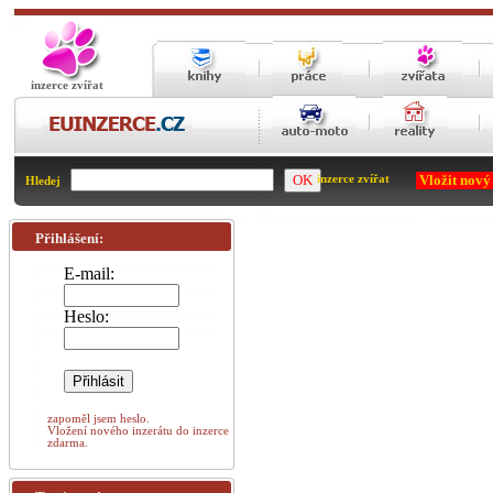
inzerce zvířat
Vložit nový
inzerce zvířat
Hledej
Přihlášení:
E-mail:
Heslo:
zapoměl jsem heslo.
Vložení nového inzerátu do inzerce
zdarma.