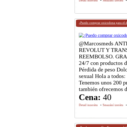
Detail inzerátu
Smazání izerátu
¿Puedo comprar oxicodona para el d
@Marcosmeds ANT
REVOLUT Y TRAN
REEMBOLSO. GRACIAS
24/7 con productos d
Pérdida de peso Dol
sexual Hola a todos:
Tenemos unos 200 pr
también ofrecemos d
Cena:
40
-
Detail inzerátu
Smazání izerátu