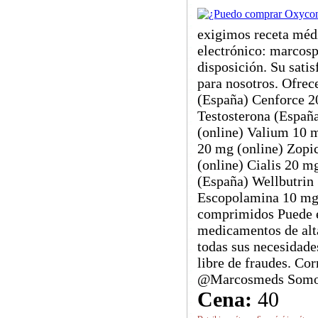
exigimos receta médi
electrónico: marco
disposición. Su sati
para nosotros. Ofre
(España) Cenforce 2
Testosterona (Españ
(online) Valium 10 
20 mg (online) Zopi
(online) Cialis 20 
(España) Wellbutrin
Escopolamina 10 mg
comprimidos Puede e
medicamentos de alta
todas sus necesidade
libre de fraudes. C
@Marcosmeds Somos p
Cena:
40
-