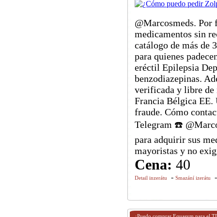
@Marcosmeds. Por fav
medicamentos sin re
catálogo de más de 3
para quienes padece
eréctil Epilepsia D
benzodiazepinas. Ade
verificada y libre d
Francia Bélgica EE. 
fraude. Cómo contac
Telegram ☎️ @Marcos
para adquirir sus me
mayoristas y no exig
Cena:
40
-
Detail inzerátu
Smazání izerátu
¿Puedo comprar Equasym para el 