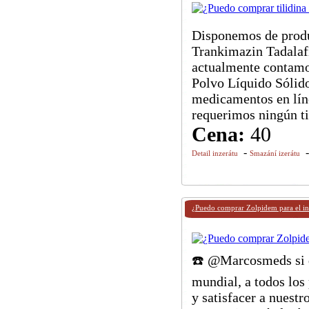
Disponemos de produ
Trankimazin Tadalaf
actualmente contamo
Polvo Líquido Sólido
medicamentos en líne
requerimos ningún ti
Cena:
40
-
Detail inzerátu
Smazání izerátu
¿Puedo comprar Zolpidem para el i
☎️ @Marcosmeds si d
mundial, a todos los 
y satisfacer a nuest