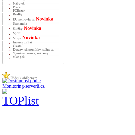
Nábytek
Práce
PCBazar
Reality
Novinka
EU nemovitosti
Seznamka
Novinka
Služby
Sport
Novinka
Stroje
Inzerce zvířat
Ostatní
Dotazy, připomínky, stížnosti
Výměna ikonek, reklamy
atlas psů
Přidej k oblíbeným