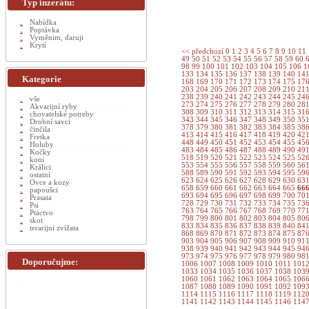
Typ inzerátu:
Nabídka
Poptávka
Vyměnim, daruji
Krytí
<< předchozí
0
1
2
3
4
5
6
7
8
9
10
11
49
50
51
52
53
54
55
56
57
58
59
60
98
99
100
101
102
103
104
105
106
1
133
134
135
136
137
138
139
140
14
Kategorie
168
169
170
171
172
173
174
175
17
203
204
205
206
207
208
209
210
21
238
239
240
241
242
243
244
245
24
vše
273
274
275
276
277
278
279
280
28
Akvarijní ryby
308
309
310
311
312
313
314
315
31
chovatelské potreby
343
344
345
346
347
348
349
350
35
Drobní savci
378
379
380
381
382
383
384
385
38
činčila
413
414
415
416
417
418
419
420
42
Fretka
448
449
450
451
452
453
454
455
45
Holuby
483
484
485
486
487
488
489
490
49
Kočky
518
519
520
521
522
523
524
525
52
koni
553
554
555
556
557
558
559
560
56
Králici
588
589
590
591
592
593
594
595
59
ostatní
623
624
625
626
627
628
629
630
63
Ovce a kozy
658
659
660
661
662
663
664
665
66
papoušci
693
694
695
696
697
698
699
700
70
Prasata
728
729
730
731
732
733
734
735
73
Psi
763
764
765
766
767
768
769
770
77
Ptactvo
798
799
800
801
802
803
804
805
80
skot
833
834
835
836
837
838
839
840
84
terarijni zvížata
868
869
870
871
872
873
874
875
87
903
904
905
906
907
908
909
910
91
938
939
940
941
942
943
944
945
94
973
974
975
976
977
978
979
980
98
Doporučujme:
1006
1007
1008
1009
1010
1011
101
1033
1034
1035
1036
1037
1038
103
1060
1061
1062
1063
1064
1065
106
1087
1088
1089
1090
1091
1092
109
1114
1115
1116
1117
1118
1119
112
1141
1142
1143
1144
1145
1146
114