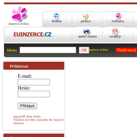
inzerce zvířat
Vložit nový
inzerce zvířat
Hledej
Přihlášení:
E-mail:
Heslo:
zapoměl jsem heslo.
Vložení nového inzerátu do inzerce
zdarma.