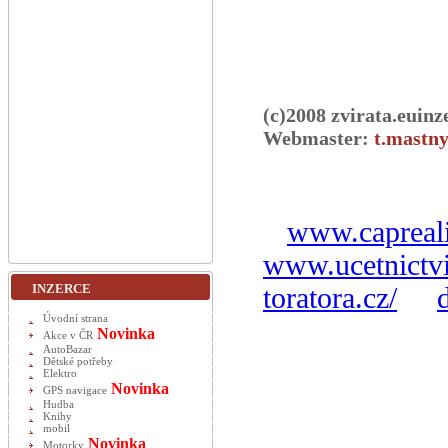
(c)2008 zvirata.euinz
Webmaster:
t.mastny
www.capreali
www.ucetnictvi
INZERCE
toratora.cz/
Úvodní strana
Novinka
Akce v ČR
AutoBazar
Dětské potřeby
Elektro
Novinka
GPS navigace
Hudba
Knihy
mobil
Novinka
Motorky