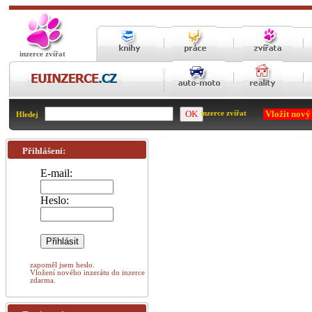
inzerce zvířat
Vložit nový
inzerce zvířat
Hledej
Přihlášení:
E-mail:
Heslo:
zapoměl jsem heslo.
Vložení nového inzerátu do inzerce
zdarma.