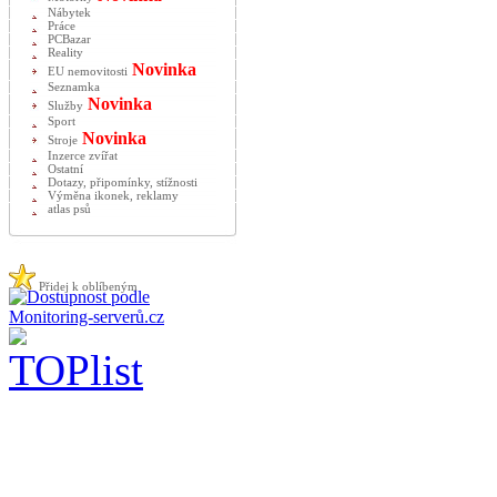
Nábytek
Práce
PCBazar
Reality
Novinka
EU nemovitosti
Seznamka
Novinka
Služby
Sport
Novinka
Stroje
Inzerce zvířat
Ostatní
Dotazy, připomínky, stížnosti
Výměna ikonek, reklamy
atlas psů
Přidej k oblíbeným