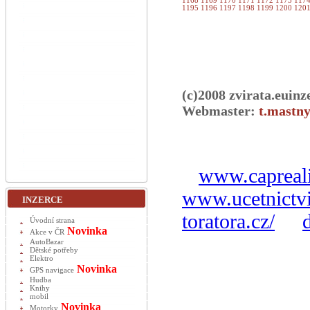
1168
1169
1170
1171
1172
1173
117
1195
1196
1197
1198
1199
1200
120
(c)2008 zvirata.euinz
Webmaster:
t.mastny
www.capreali
www.ucetnictvi
INZERCE
toratora.cz/
Úvodní strana
Novinka
Akce v ČR
AutoBazar
Dětské potřeby
Elektro
Novinka
GPS navigace
Hudba
Knihy
mobil
Novinka
Motorky