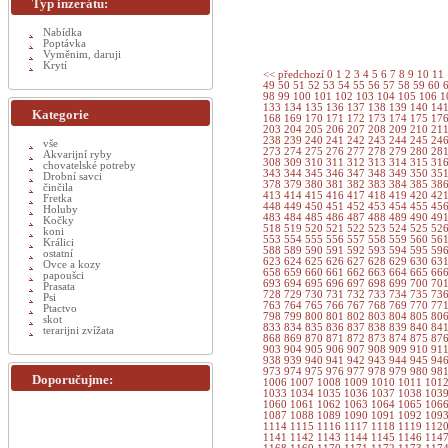
Typ inzerátu:
Nabídka
Poptávka
Vyměnim, daruji
Krytí
<< předchozí
0
1
2
3
4
5
6
7
8
9
10
11
49
50
51
52
53
54
55
56
57
58
59
60
98
99
100
101
102
103
104
105
106
1
133
134
135
136
137
138
139
140
14
Kategorie
168
169
170
171
172
173
174
175
17
203
204
205
206
207
208
209
210
21
238
239
240
241
242
243
244
245
24
vše
273
274
275
276
277
278
279
280
28
Akvarijní ryby
308
309
310
311
312
313
314
315
31
chovatelské potreby
343
344
345
346
347
348
349
350
35
Drobní savci
378
379
380
381
382
383
384
385
38
činčila
413
414
415
416
417
418
419
420
42
Fretka
448
449
450
451
452
453
454
455
45
Holuby
483
484
485
486
487
488
489
490
49
Kočky
518
519
520
521
522
523
524
525
52
koni
553
554
555
556
557
558
559
560
56
Králici
588
589
590
591
592
593
594
595
59
ostatní
623
624
625
626
627
628
629
630
63
Ovce a kozy
658
659
660
661
662
663
664
665
66
papoušci
693
694
695
696
697
698
699
700
70
Prasata
728
729
730
731
732
733
734
735
73
Psi
763
764
765
766
767
768
769
770
77
Ptactvo
798
799
800
801
802
803
804
805
80
skot
833
834
835
836
837
838
839
840
84
terarijni zvížata
868
869
870
871
872
873
874
875
87
903
904
905
906
907
908
909
910
91
938
939
940
941
942
943
944
945
94
973
974
975
976
977
978
979
980
98
Doporučujme:
1006
1007
1008
1009
1010
1011
101
1033
1034
1035
1036
1037
1038
103
1060
1061
1062
1063
1064
1065
106
1087
1088
1089
1090
1091
1092
109
1114
1115
1116
1117
1118
1119
112
1141
1142
1143
1144
1145
1146
114