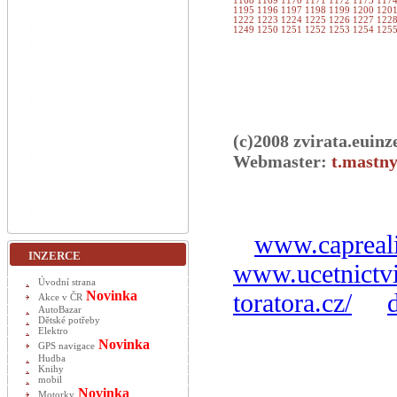
1168
1169
1170
1171
1172
1173
117
1195
1196
1197
1198
1199
1200
120
1222
1223
1224
1225
1226
1227
122
1249
1250
1251
1252
1253
1254
125
(c)2008 zvirata.euinz
Webmaster:
t.mastny
www.capreali
INZERCE
www.ucetnictvi
Úvodní strana
Novinka
toratora.cz/
Akce v ČR
AutoBazar
Dětské potřeby
Elektro
Novinka
GPS navigace
Hudba
Knihy
mobil
Novinka
Motorky