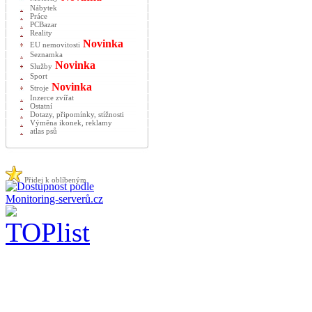
Nábytek
Práce
PCBazar
Reality
Novinka
EU nemovitosti
Seznamka
Novinka
Služby
Sport
Novinka
Stroje
Inzerce zvířat
Ostatní
Dotazy, připomínky, stížnosti
Výměna ikonek, reklamy
atlas psů
Přidej k oblíbeným