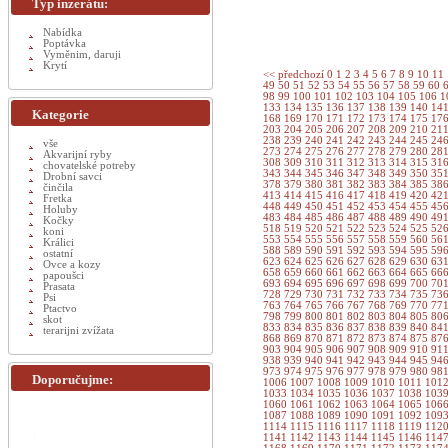
Typ inzerátu:
Nabídka
Poptávka
Vyměnim, daruji
Krytí
<< předchozí
0
1
2
3
4
5
6
7
8
9
10
11
49
50
51
52
53
54
55
56
57
58
59
60
98
99
100
101
102
103
104
105
106
1
133
134
135
136
137
138
139
140
14
Kategorie
168
169
170
171
172
173
174
175
17
203
204
205
206
207
208
209
210
21
238
239
240
241
242
243
244
245
24
vše
273
274
275
276
277
278
279
280
28
Akvarijní ryby
308
309
310
311
312
313
314
315
31
chovatelské potreby
343
344
345
346
347
348
349
350
35
Drobní savci
378
379
380
381
382
383
384
385
38
činčila
413
414
415
416
417
418
419
420
42
Fretka
448
449
450
451
452
453
454
455
45
Holuby
483
484
485
486
487
488
489
490
49
Kočky
518
519
520
521
522
523
524
525
52
koni
553
554
555
556
557
558
559
560
56
Králici
588
589
590
591
592
593
594
595
59
ostatní
623
624
625
626
627
628
629
630
63
Ovce a kozy
658
659
660
661
662
663
664
665
66
papoušci
693
694
695
696
697
698
699
700
70
Prasata
728
729
730
731
732
733
734
735
73
Psi
763
764
765
766
767
768
769
770
77
Ptactvo
798
799
800
801
802
803
804
805
80
skot
833
834
835
836
837
838
839
840
84
terarijni zvížata
868
869
870
871
872
873
874
875
87
903
904
905
906
907
908
909
910
91
938
939
940
941
942
943
944
945
94
973
974
975
976
977
978
979
980
98
Doporučujme:
1006
1007
1008
1009
1010
1011
101
1033
1034
1035
1036
1037
1038
103
1060
1061
1062
1063
1064
1065
106
1087
1088
1089
1090
1091
1092
109
1114
1115
1116
1117
1118
1119
112
1141
1142
1143
1144
1145
1146
114