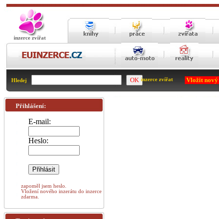
inzerce zvířat
Vložit nový
inzerce zvířat
Hledej
Přihlášení:
E-mail:
Heslo:
zapoměl jsem heslo.
Vložení nového inzerátu do inzerce
zdarma.